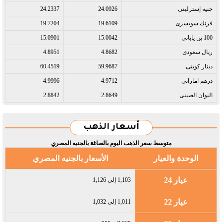
جنيه إسترلينى​
24.0926
24.2337
فرنك سويسرى​
19.6109
19.7204
100 ين يابانى​
15.0042
15.0901
ريال سعودى​
4.8682
4.8951
دينار كويتى​
59.9687
60.4519
درهم اماراتى​
4.9712
4.9996
اليوان الصينى​
2.8649
2.8842
أسعار الذهب
متوسط سعر الذهب اليوم بالصاغة بالجنيه المصري
الوحدة والعيار
الأسعار بالجنيه المصري
عيار 24
1,103 إلى 1,126
عيار 22
1,011 إلى 1,032