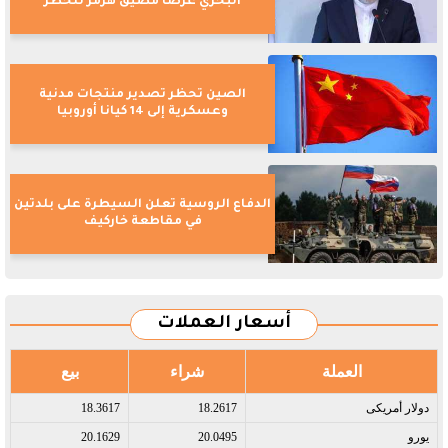
البحري عرضا مضيق هرمز للخطر
الصين تحظر تصدير منتجات مدنية
وعسكرية إلى 14 كيانا أوروبيا
الدفاع الروسية تعلن السيطرة على بلدتين
في مقاطعة خاركيف
أسعار العملات
العملة
شراء
بيع
دولار أمريكى​
18.2617
18.3617
يورو​
20.0495
20.1629