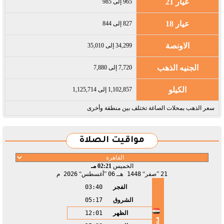
عيار 21
965 إلى 985
عيار 18
827 إلى 844
الاونصة
34,299 إلى 35,010
الجنيه الذهب
7,720 إلى 7,880
الكيلو
1,102,857 إلى 1,125,714
سعر الذهب بمحلات الصاغة تختلف بين منطقة وأخرى
مواقيت الصلاة
الخميس
02:21 مـ
21
صفر
1448 هـ
06
أغسطس
2026 م
الفجر
03:40
الشروق
05:17
الظهر
12:01
مصر