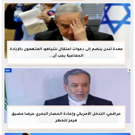
عمدة لندن ينضم إلى دعوات اعتقال نتنياهو: المتهمون بالإبادة
الجماعية يجب أن...
عراقجي: التدخل الأمريكي وإعادة الحصار البحري عرضا مضيق
هرمز للخطر