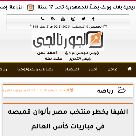
ك وولف بطلاً للجمهورية تحت 17 سنة
الزراعة: إصدار 12 ألف موافقة وتصريح بالمبيدات خلال 6 شهور






هـ
الخميس
6 أغسطس 2026
02:21 مـ
21 صفر 1448
أحمد يس
رئيس مجلس الإدارة
علاء طه
رئيس التحرير

عاجل
أخبار
اقتصاد
اتصالات وتكنولوجيا
ريا
الثلاثاء، 2 يونيو 2026
02:02 مـ
بتوقيت القاهرة
رياضة
2026-06-02 14:02:41
الفيفا يخطر منتخب مصر بألوان قميصه
في مباريات كأس العالم