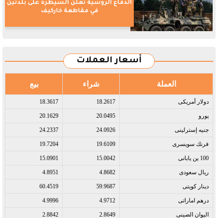
الدفاع الروسية تعلن السيطرة على بلدتين
في مقاطعة خاركيف
أسعار العملات
العملة
شراء
بيع
دولار أمريكى​
18.2617
18.3617
يورو​
20.0495
20.1629
جنيه إسترلينى​
24.0926
24.2337
فرنك سويسرى​
19.6109
19.7204
100 ين يابانى​
15.0042
15.0901
ريال سعودى​
4.8682
4.8951
دينار كويتى​
59.9687
60.4519
درهم اماراتى​
4.9712
4.9996
اليوان الصينى​
2.8649
2.8842