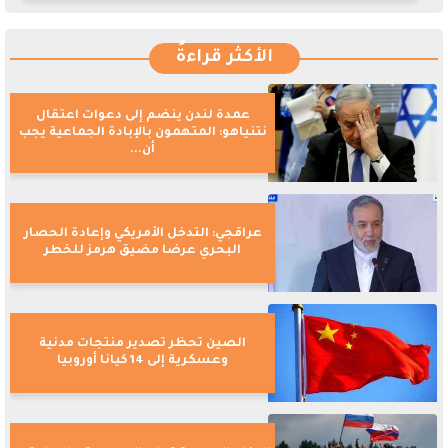
الأكثر قراءةً
عمدة لندن ينضم إلى دعوات اعتقال
نتنياهو: المتهمون بالإبادة الجماعية يجب
أن...
عراقجي: التدخل الأمريكي وإعادة الحصار
البحري عرضا مضيق هرمز للخطر
الصين تحظر تصدير منتجات مدنية
وعسكرية إلى 14 كيانا أوروبيا