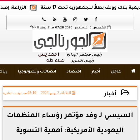
وولف بطلاً للجمهورية تحت 17 سنة
الزراعة: إصدار 12 ألف موافقة وتصريح بالمبيدات خلال 6 شهور






هـ
الخميس
6 أغسطس 2026
07:28 مـ
21 صفر 1448
أحمد يس
رئيس مجلس الإدارة
علاء طه
رئيس التحرير

عاجل
أخبار
اقتصاد
اتصالات وتكنولوجيا
ريا
الثلاثاء، 2 يونيو 2026
02:10 مـ
بتوقيت القاهرة
أخبار
2026-06-02 14:10:12
السيسي لـ وفد مؤتمر رؤساء المنظمات
اليهودية الأمريكية: أهمية التسوية