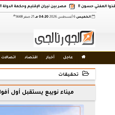
مفتي حسون !!
مصر بين نيران الإقليم وحكمة الدولة !!
أكا
هـ
الخميس
6 أغسطس 2026
04:20 مـ
21 صفر 1448

عاجل
أخبار
اقتصاد
اتصالات و
تحقيقات
2026-06-02 14:10:54
ميناء نويبع يستقبل أول أفوا