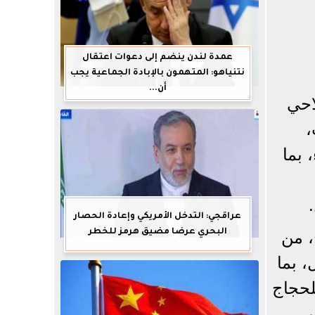
عمدة لندن ينضم إلى دعوات اعتقال
نتنياهو: المتهمون بالإبادة الجماعية يجب
أن...
احي
أتوبيسات،
 بما
عراقجي: التدخل الأمريكي وإعادة الحصار
البحري عرضا مضيق هرمز للخطر
، من
 بما
لحجاج
ر