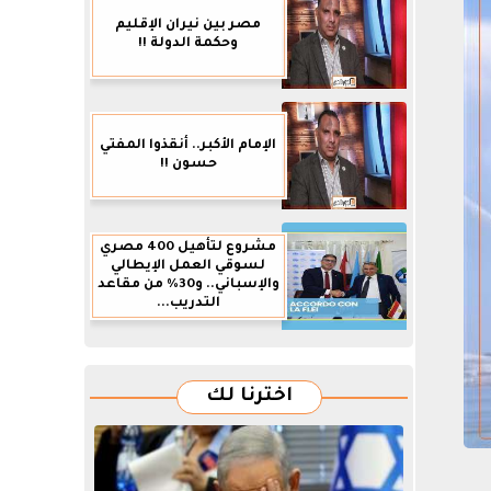
مصر بين نيران الإقليم
وحكمة الدولة !!
الإمام الأكبر.. أنقذوا المفتي
حسون !!
مشروع لتأهيل 400 مصري
لسوقي العمل الإيطالي
والإسباني.. و30% من مقاعد
التدريب...
اخترنا لك