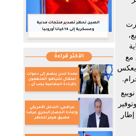
فرت
الصين تحظر تصدير منتجات مدنية
وعسكرية إلى 14 كيانا أوروبيا
ع،
ية
 مع
الأكثر قراءةً
 يعكس
عمدة لندن ينضم إلى دعوات
رام.
اعتقال نتنياهو: المتهمون
بالإبادة الجماعية يجب أن...
ويبع
وتوفير
عراقجي: التدخل الأمريكي
وإعادة الحصار البحري عرضا
إطار
مضيق هرمز للخطر