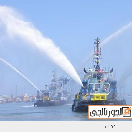
موانئ