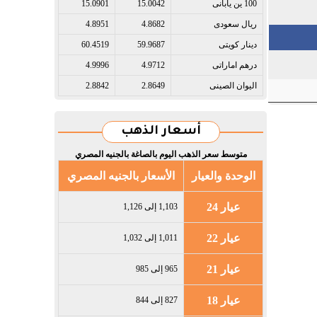
100 ين يابانى​
15.0042
15.0901
ريال سعودى​
4.8682
4.8951
دينار كويتى​
59.9687
60.4519
درهم اماراتى​
4.9712
4.9996
اليوان الصينى​
2.8649
2.8842
أسعار الذهب
متوسط سعر الذهب اليوم بالصاغة بالجنيه المصري
الوحدة والعيار
الأسعار بالجنيه المصري
عيار 24
1,103 إلى 1,126
عيار 22
1,011 إلى 1,032
عيار 21
965 إلى 985
عيار 18
827 إلى 844