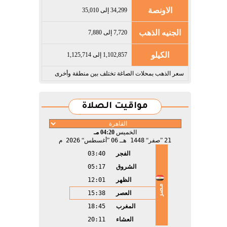
الاونصة
34,299 إلى 35,010
الجنيه الذهب
7,720 إلى 7,880
الكيلو
1,102,857 إلى 1,125,714
سعر الذهب بمحلات الصاغة تختلف بين منطقة وأخرى
مواقيت الصلاة
الخميس
04:20 مـ
21
صفر
1448 هـ
06
أغسطس
2026 م
الفجر
03:40
الشروق
05:17
الظهر
12:01
مصر
العصر
15:38
المغرب
18:45
العشاء
20:11