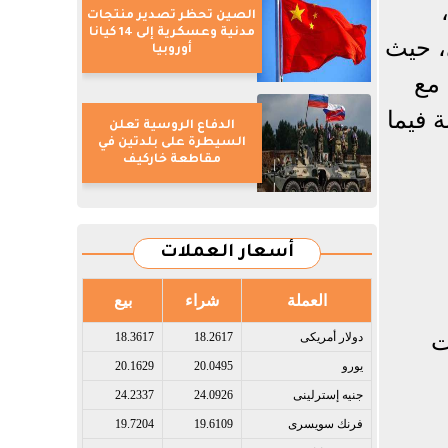
الصين تحظر تصدير منتجات
مدنية وعسكرية إلى 14 كيانا
، حيث
أوروبيا
 مع
 فيما
الدفاع الروسية تعلن
السيطرة على بلدتين في
مقاطعة خاركيف
أسعار العملات
العملة
شراء
بيع
ت
دولار أمريكى​
18.2617
18.3617
يورو​
20.0495
20.1629
جنيه إسترلينى​
24.0926
24.2337
فرنك سويسرى​
19.6109
19.7204