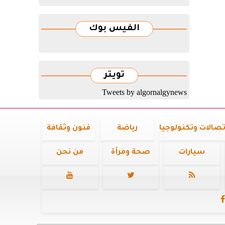
الفيس بوك
تويتر
Tweets by algornalgynews
تصالات وتكنولوجيا
رياضة
فنون وثقافة
سيارات
صحة ومرأة
من نحن



