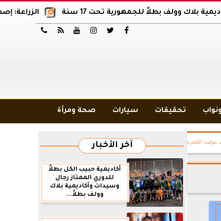
ولف بطلاً للجمهورية تحت 17 سنة
الزراعة: إصدار 12 ألف موافقة وتصريح بالمبيدات خلال 6 شهور






ونواب
تحقيقات
سيارات
صحة ومرأة
بتوقيت القاهرة
آخر الأخبار
أكاديمية حبيب الكل بطلاً
للدوري الممتاز رجال
وسيدات وأكاديمية بلاك
وولف بطلاً...