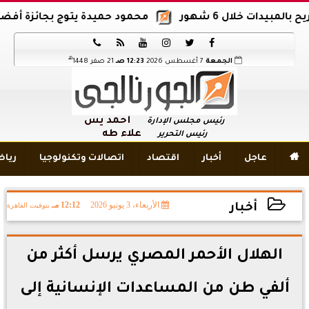
محمود حميدة يتوج بجائزة أفضل ممثل






هـ
الجمعة
7 أغسطس 2026
12:23 صـ
21 صفر 1448
أحمد يس
رئيس مجلس الإدارة
علاء طه
رئيس التحرير

عاجل
أخبار
اقتصاد
اتصالات وتكنولوجيا
ريا
الأربعاء، 3 يونيو 2026
12:12 مـ
بتوقيت القاهرة
أخبار
2026-06-03 12:12:29
الهلال الأحمر المصري يرسل أكثر من
ألفي طن من المساعدات الإنسانية إلى