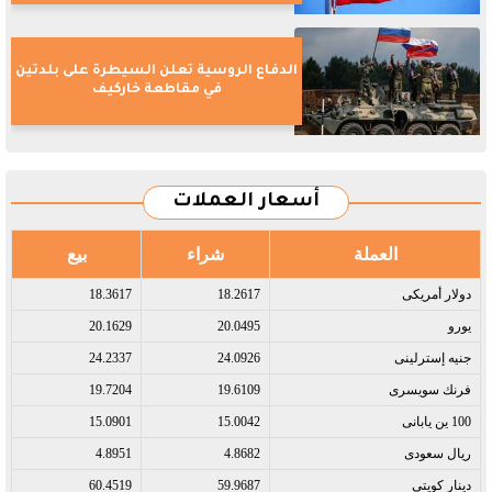
الدفاع الروسية تعلن السيطرة على بلدتين
في مقاطعة خاركيف
أسعار العملات
العملة
شراء
بيع
دولار أمريكى​
18.2617
18.3617
يورو​
20.0495
20.1629
جنيه إسترلينى​
24.0926
24.2337
فرنك سويسرى​
19.6109
19.7204
100 ين يابانى​
15.0042
15.0901
ريال سعودى​
4.8682
4.8951
دينار كويتى​
59.9687
60.4519