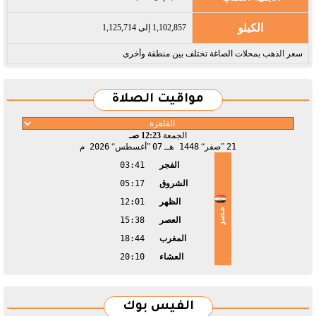
الكيلو
1,102,857 إلى 1,125,714
سعر الذهب بمحلات الصاغة تختلف بين منطقة وأخرى
مواقيت الصلاة
الجمعة
12:23 صـ
21
صفر
1448 هـ
07
أغسطس
2026 م
الفجر
03:41
الشروق
05:17
الظهر
12:01
مصر
العصر
15:38
المغرب
18:44
العشاء
20:10
الفيس بوك