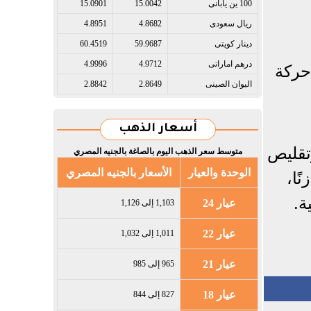
100 ين يابانى​
15.0042
15.0901
ريال سعودى​
4.8682
4.8951
دينار كويتى​
59.9687
60.4519
درهم اماراتى​
4.9712
4.9996
حركة
اليوان الصينى​
2.8649
2.8842
أسعار الذهب
تقليص
متوسط سعر الذهب اليوم بالصاغة بالجنيه المصري
الوحدة والعيار
الأسعار بالجنيه المصري
ًا،
ة.
عيار 24
1,103 إلى 1,126
عيار 22
1,011 إلى 1,032
عيار 21
965 إلى 985
عيار 18
827 إلى 844