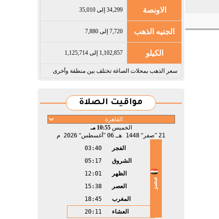
الاونصة
34,299 إلى 35,010
الجنيه الذهب
7,720 إلى 7,880
الكيلو
1,102,857 إلى 1,125,714
سعر الذهب بمحلات الصاغة تختلف بين منطقة وأخرى
مواقيت الصلاة
الخميس
10:55 مـ
21
صفر
1448 هـ
06
أغسطس
2026 م
الفجر
03:40
الشروق
05:17
الظهر
12:01
مصر
العصر
15:38
المغرب
18:45
العشاء
20:11