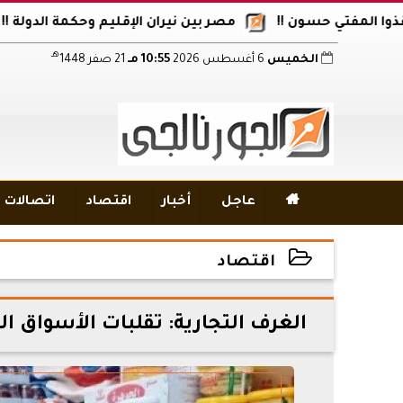
تي حسون !!
مصر بين نيران الإقليم وحكمة الدولة !!
أكاد
هـ
الخميس
6 أغسطس 2026
10:55 مـ
21 صفر 1448

عاجل
أخبار
اقتصاد
اتصالات و
اقتصاد
2026-06-03 12:19:30
الغرف التجارية: تقلبات الأسواق ا