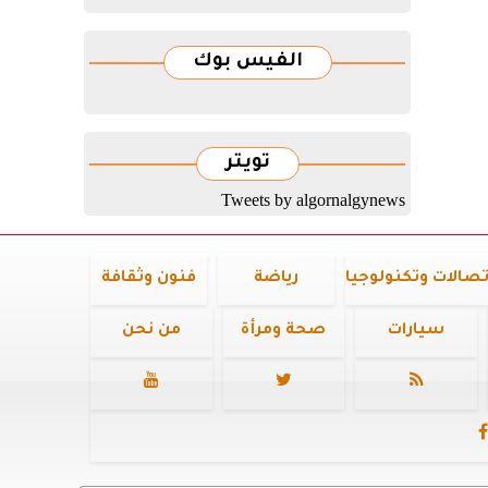
الفيس بوك
تويتر
Tweets by algornalgynews
تصالات وتكنولوجيا
رياضة
فنون وثقافة
سيارات
صحة ومرأة
من نحن



