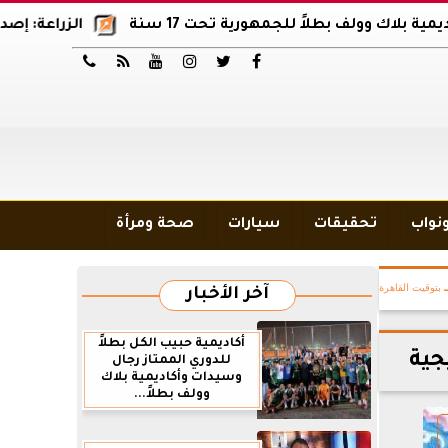
ف بطلاً للجمهورية تحت 17 سنة
الزراعة: إصدار 12 ألف موافقة وتصريح بالمبيدات خلال 6 شهور






ونواب
تحقيقات
سيارات
صحة ومرأة
بتوقيت القاهرة
آخر الأخبار
أكاديمية حبيب الكل بطلاً
جية
للدوري الممتاز رجال
وسيدات وأكاديمية بلاك
وولف بطلاً...