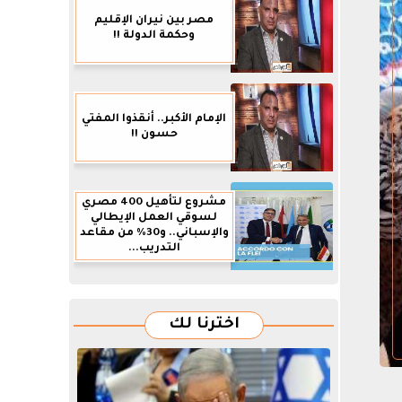
مصر بين نيران الإقليم
وحكمة الدولة !!
الإمام الأكبر.. أنقذوا المفتي
حسون !!
مشروع لتأهيل 400 مصري
لسوقي العمل الإيطالي
والإسباني.. و30% من مقاعد
التدريب...
اخترنا لك