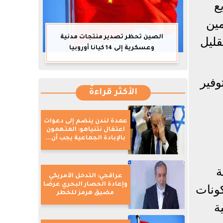
ع
مين
الصين تحظر تصدير منتجات مدنية
قليل
وعسكرية إلى 14 كيانا أوروبيا
وفير
الأكثر قراءةً
عمدة لندن ينضم إلى دعوات
اعتقال نتنياهو: المتهمون
بالإبادة الجماعية يجب أن...
ة
عراقجي: التدخل الأمريكي
وإعادة الحصار البحري عرضا
كونات
مضيق هرمز للخطر
ة