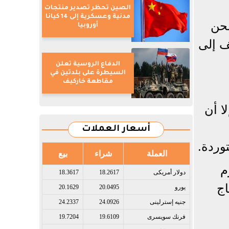
الصين تحظر تصدير منتجات
مدنية وعسكرية إلى 14 كيانا
شحن
أوروبيا
ف إلى
الدفاع الروسية تعلن
السيطرة على بلدتين في
مقاطعة خاركيف
لا أن
أسعار العملات
وردة.
العملة
شراء
بيع
م
دولار أمريكى​
18.2617
18.3617
اج
يورو​
20.0495
20.1629
جنيه إسترلينى​
24.0926
24.2337
فرنك سويسرى​
19.6109
19.7204