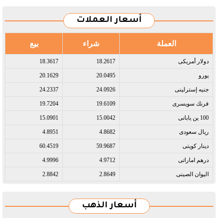
أسعار العملات
العملة
شراء
بيع
دولار أمريكى​
18.2617
18.3617
يورو​
20.0495
20.1629
جنيه إسترلينى​
24.0926
24.2337
فرنك سويسرى​
19.6109
19.7204
100 ين يابانى​
15.0042
15.0901
ريال سعودى​
4.8682
4.8951
دينار كويتى​
59.9687
60.4519
درهم اماراتى​
4.9712
4.9996
اليوان الصينى​
2.8649
2.8842
أسعار الذهب