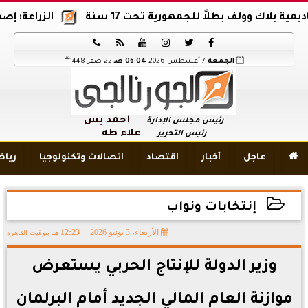
اك وولف بطلاً للجمهورية تحت 17 سنة
الزراعة: إصدار 12 ألف موافقة وتصريح بالمبيدات خلال 6 شهور






هـ
الجمعة
7 أغسطس 2026
06:04 صـ
22 صفر 1448
أحمد يس
رئيس مجلس الإدارة
علاء طه
رئيس التحرير

عاجل
أخبار
اقتصاد
اتصالات وتكنولوجيا
ريا
إنتخابات ونواب
الأربعاء، 3 يونيو 2026
12:23 مـ
بتوقيت القاهرة
2026-06-03 12:23:30
وزير الدولة للإنتاج الحربي يستعرض
موازنة العام المالي الجديد أمام البرلمان