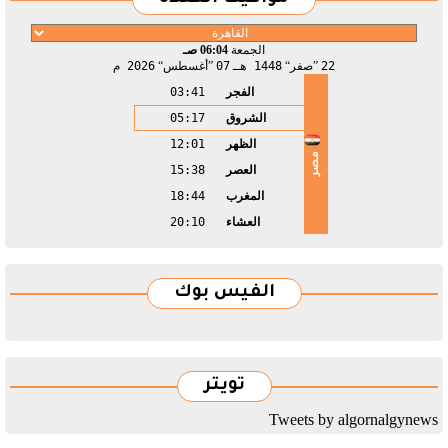
الجمعة
06:04 صـ
22
صفر
1448 هـ
07
أغسطس
2026 م
الفجر
03:41
الشروق
05:17
الظهر
12:01
مصر
العصر
15:38
المغرب
18:44
العشاء
20:10
الفيس بوك
تويتر
Tweets by algornalgynews