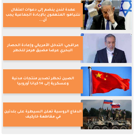
عمدة لندن ينضم إلى دعوات اعتقال
نتنياهو: المتهمون بالإبادة الجماعية يجب
أن...
عراقجي: التدخل الأمريكي وإعادة الحصار
البحري عرضا مضيق هرمز للخطر
الصين تحظر تصدير منتجات مدنية
وعسكرية إلى 14 كيانا أوروبيا
الدفاع الروسية تعلن السيطرة على بلدتين
في مقاطعة خاركيف