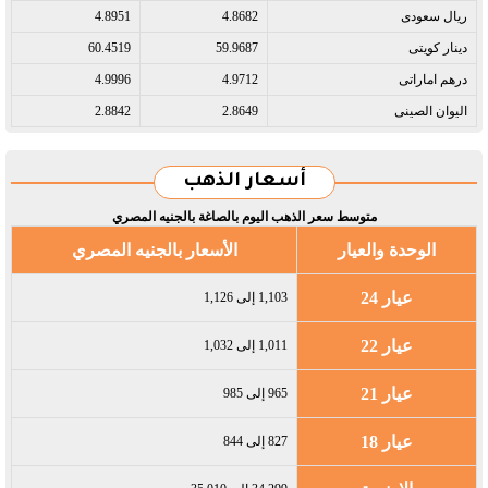
ريال سعودى​
4.8682
4.8951
دينار كويتى​
59.9687
60.4519
درهم اماراتى​
4.9712
4.9996
اليوان الصينى​
2.8649
2.8842
أسعار الذهب
متوسط سعر الذهب اليوم بالصاغة بالجنيه المصري
الوحدة والعيار
الأسعار بالجنيه المصري
عيار 24
1,103 إلى 1,126
عيار 22
1,011 إلى 1,032
عيار 21
965 إلى 985
عيار 18
827 إلى 844