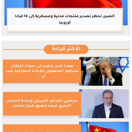
الصين تحظر تصدير منتجات مدنية وعسكرية إلى 14 كيانا
أوروبيا
الأكثر قراءةً
عمدة لندن ينضم إلى دعوات اعتقال
نتنياهو: المتهمون بالإبادة الجماعية يجب
أن...
عراقجي: التدخل الأمريكي وإعادة الحصار
البحري عرضا مضيق هرمز للخطر