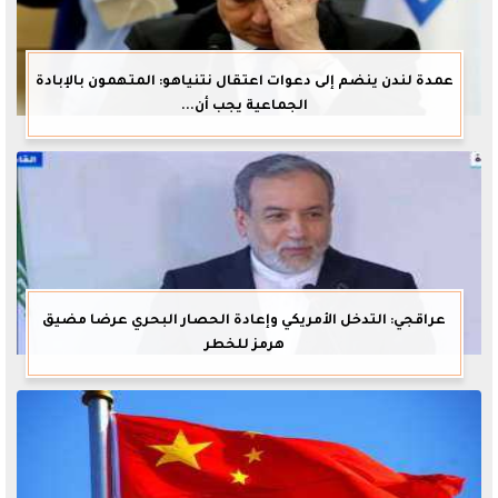
عمدة لندن ينضم إلى دعوات اعتقال نتنياهو: المتهمون بالإبادة
الجماعية يجب أن...
عراقجي: التدخل الأمريكي وإعادة الحصار البحري عرضا مضيق
هرمز للخطر