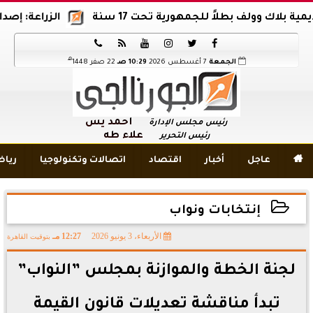
ك وولف بطلاً للجمهورية تحت 17 سنة
الزراعة: إصدار 12 ألف موافقة وتصريح بالمبيدات خلال 6 شهور






هـ
الجمعة
7 أغسطس 2026
10:29 صـ
22 صفر 1448
أحمد يس
رئيس مجلس الإدارة
علاء طه
رئيس التحرير

عاجل
أخبار
اقتصاد
اتصالات وتكنولوجيا
ريا
إنتخابات ونواب
الأربعاء، 3 يونيو 2026
12:27 مـ
بتوقيت القاهرة
2026-06-03 12:27:35
لجنة الخطة والموازنة بمجلس ”النواب”
تبدأ مناقشة تعديلات قانون القيمة