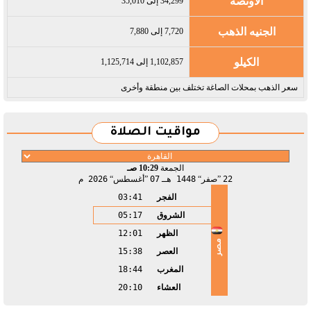
الاونصة
34,299 إلى 35,010
الجنيه الذهب
7,720 إلى 7,880
الكيلو
1,102,857 إلى 1,125,714
سعر الذهب بمحلات الصاغة تختلف بين منطقة وأخرى
مواقيت الصلاة
الجمعة
10:29 صـ
22
صفر
1448 هـ
07
أغسطس
2026 م
الفجر
03:41
الشروق
05:17
الظهر
12:01
مصر
العصر
15:38
المغرب
18:44
العشاء
20:10