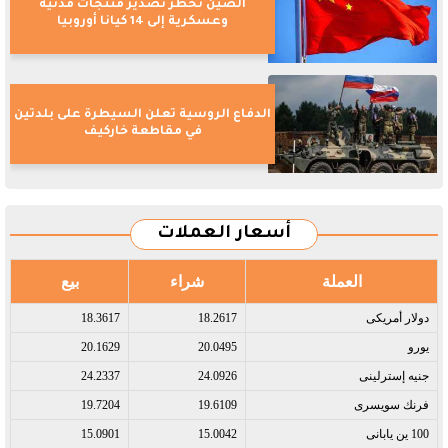
الصين تحظر تصدير منتجات مدنية
وعسكرية إلى 14 كيانا أوروبيا
الدفاع الروسية تعلن السيطرة على بلدتين
في مقاطعة خاركيف
أسعار العملات
العملة
شراء
بيع
دولار أمريكى​
18.2617
18.3617
يورو​
20.0495
20.1629
جنيه إسترلينى​
24.0926
24.2337
فرنك سويسرى​
19.6109
19.7204
100 ين يابانى​
15.0042
15.0901