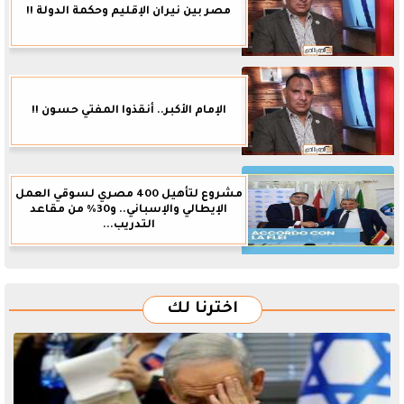
مصر بين نيران الإقليم وحكمة الدولة !!
الإمام الأكبر.. أنقذوا المفتي حسون !!
مشروع لتأهيل 400 مصري لسوقي العمل
الإيطالي والإسباني.. و30% من مقاعد
التدريب...
اخترنا لك