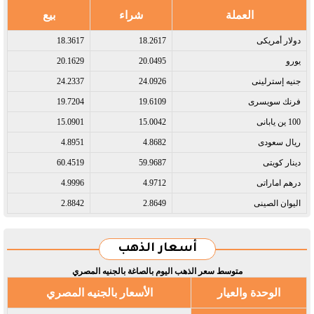
العملة
شراء
بيع
دولار أمريكى​
18.2617
18.3617
يورو​
20.0495
20.1629
جنيه إسترلينى​
24.0926
24.2337
فرنك سويسرى​
19.6109
19.7204
100 ين يابانى​
15.0042
15.0901
ريال سعودى​
4.8682
4.8951
دينار كويتى​
59.9687
60.4519
درهم اماراتى​
4.9712
4.9996
اليوان الصينى​
2.8649
2.8842
أسعار الذهب
متوسط سعر الذهب اليوم بالصاغة بالجنيه المصري
الوحدة والعيار
الأسعار بالجنيه المصري