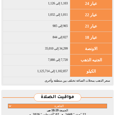
عيار 24
1,103 إلى 1,126
عيار 22
1,011 إلى 1,032
عيار 21
965 إلى 985
عيار 18
827 إلى 844
الاونصة
34,299 إلى 35,010
الجنيه الذهب
7,720 إلى 7,880
الكيلو
1,102,857 إلى 1,125,714
سعر الذهب بمحلات الصاغة تختلف بين منطقة وأخرى
مواقيت الصلاة
الجمعة
10:19 صـ
22
صفر
1448 هـ
07
أغسطس
2026 م