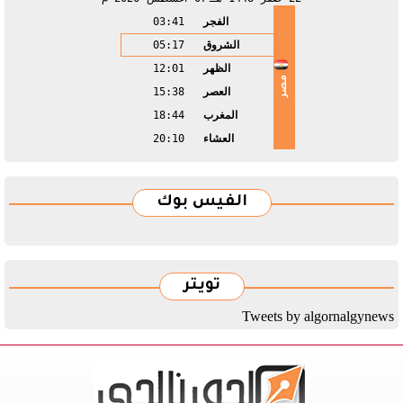
الفجر
03:41
الشروق
05:17
الظهر
12:01
مصر
العصر
15:38
المغرب
18:44
العشاء
20:10
الفيس بوك
تويتر
Tweets by algornalgynews