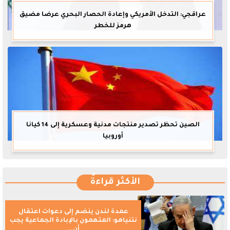
عراقجي: التدخل الأمريكي وإعادة الحصار البحري عرضا مضيق
هرمز للخطر
الصين تحظر تصدير منتجات مدنية وعسكرية إلى 14 كيانا
أوروبيا
الأكثر قراءةً
عمدة لندن ينضم إلى دعوات اعتقال
نتنياهو: المتهمون بالإبادة الجماعية يجب
أن...