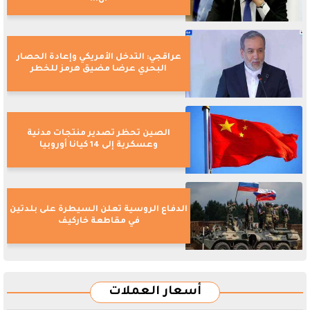
عراقجي: التدخل الأمريكي وإعادة الحصار
البحري عرضا مضيق هرمز للخطر
الصين تحظر تصدير منتجات مدنية
وعسكرية إلى 14 كيانا أوروبيا
الدفاع الروسية تعلن السيطرة على بلدتين
في مقاطعة خاركيف
أسعار العملات