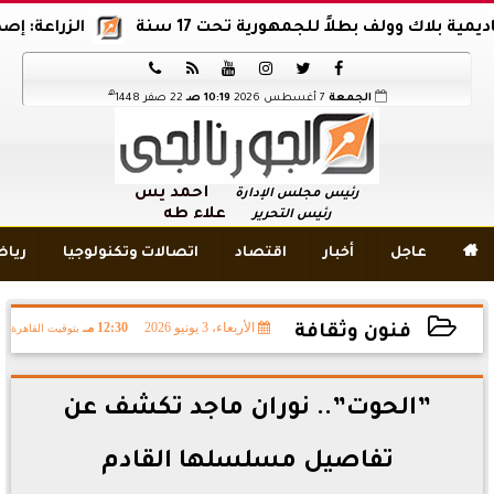
ك وولف بطلاً للجمهورية تحت 17 سنة
الزراعة: إصدار 12 ألف موافقة وتصريح بالمبيدات خلال 6 شهور






هـ
الجمعة
7 أغسطس 2026
10:19 صـ
22 صفر 1448
أحمد يس
رئيس مجلس الإدارة
علاء طه
رئيس التحرير

عاجل
أخبار
اقتصاد
اتصالات وتكنولوجيا
ريا
الأربعاء، 3 يونيو 2026
12:30 مـ
بتوقيت القاهرة
فنون وثقافة
2026-06-03 12:30:33
”الحوت”.. نوران ماجد تكشف عن
تفاصيل مسلسلها القادم