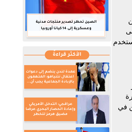
ن
الصين تحظر تصدير منتجات مدنية
وعسكرية إلى 14 كيانا أوروبيا
لى
ستخدم
الأكثر قراءةً
عمدة لندن ينضم إلى دعوات
اعتقال نتنياهو: المتهمون
بالإبادة الجماعية يجب أن...
رة
عراقجي: التدخل الأمريكي
ن في
وإعادة الحصار البحري عرضا
مضيق هرمز للخطر