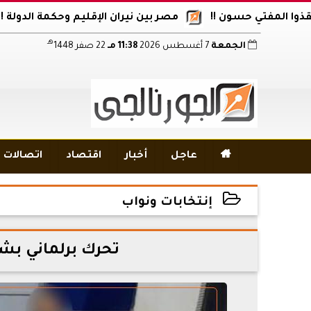
فتي حسون !!
مصر بين نيران الإقليم وحكمة الدولة !!
أكاد
هـ
الجمعة
7 أغسطس 2026
11:38 مـ
22 صفر 1448

عاجل
أخبار
اقتصاد
اتصالات و
إنتخابات ونواب
2026-06-03 13:13:05
تحرك برلماني بشأن