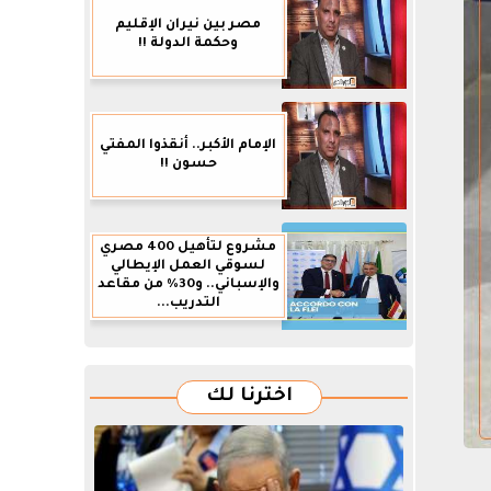
مصر بين نيران الإقليم
وحكمة الدولة !!
الإمام الأكبر.. أنقذوا المفتي
حسون !!
مشروع لتأهيل 400 مصري
لسوقي العمل الإيطالي
والإسباني.. و30% من مقاعد
التدريب...
اخترنا لك