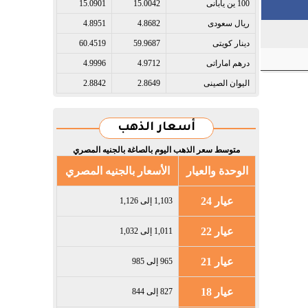
100 ين يابانى​
15.0042
15.0901
ريال سعودى​
4.8682
4.8951
دينار كويتى​
59.9687
60.4519
درهم اماراتى​
4.9712
4.9996
اليوان الصينى​
2.8649
2.8842
أسعار الذهب
متوسط سعر الذهب اليوم بالصاغة بالجنيه المصري
الوحدة والعيار
الأسعار بالجنيه المصري
عيار 24
1,103 إلى 1,126
عيار 22
1,011 إلى 1,032
عيار 21
965 إلى 985
عيار 18
827 إلى 844