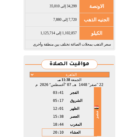
الاونصة
34,299 إلى 35,010
الجنيه الذهب
7,720 إلى 7,880
الكيلو
1,102,857 إلى 1,125,714
سعر الذهب بمحلات الصاغة تختلف بين منطقة وأخرى
مواقيت الصلاة
الجمعة
11:38 مـ
22
صفر
1448 هـ
07
أغسطس
2026 م
الفجر
03:41
الشروق
05:17
الظهر
12:01
مصر
العصر
15:38
المغرب
18:44
العشاء
20:10