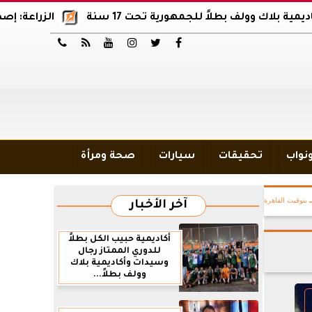
لف بطلاً للجمهورية تحت 17 سنة
الزراعة: إصدار 12 ألف موافقة وتصريح بالمبيدات خلال 6 شهور






ونواب
تحقيقات
سيارات
صحة ومرأة
بتوقيت القاهرة
آخر الأخبار
أكاديمية حبيب الكل بطلاً
للدوري الممتاز رجال
وسيدات وأكاديمية بلاك
وولف بطلاً...