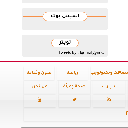
الفيس بوك
تويتر
Tweets by algornalgynews
تصالات وتكنولوجيا
رياضة
فنون وثقافة
سيارات
صحة ومرأة
من نحن



