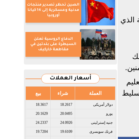
الصين تحظر تصدير منتجات
مدنية وعسكرية إلى 14 كيانا
أوروبيا
 الذي
الدفاع الروسية تعلن
السيطرة على بلدتين في
مقاطعة خاركيف
لك
نين.
أسعار العملات
ليم
تسليط
العملة
شراء
بيع
دولار أمريكى​
18.2617
18.3617
يورو​
20.0495
20.1629
جنيه إسترلينى​
24.0926
24.2337
فرنك سويسرى​
19.6109
19.7204