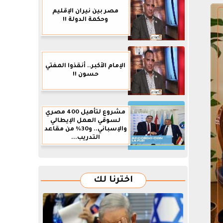
مصر بين نيران الإقليم
وحكمة الدولة !!
الإمام الأكبر.. أنقذوا المفتي
حسون !!
مشروع لتأهيل 400 مصري
لسوقي العمل الإيطالي
والإسباني.. و30% من مقاعد
التدريب...
اخترنا لك