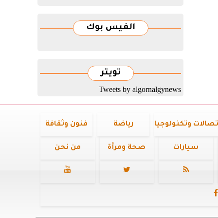
الفيس بوك
تويتر
Tweets by algornalgynews
تصالات وتكنولوجيا
رياضة
فنون وثقافة
سيارات
صحة ومرأة
من نحن



