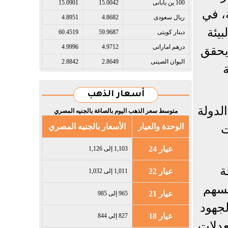
100 ين يابانى​
15.0042
15.0901
، في
ريال سعودى​
4.8682
4.8951
يئة
دينار كويتى​
59.9687
60.4519
درهم اماراتى​
4.9712
4.9996
 يحقق
اليوان الصينى​
2.8649
2.8842
أسعار الذهب
لدولة
متوسط سعر الذهب اليوم بالصاغة بالجنيه المصري
ت
الوحدة والعيار
الأسعار بالجنيه المصري
عيار 24
1,103 إلى 1,126
ة
عيار 22
1,011 إلى 1,032
يسهم
عيار 21
965 إلى 985
لجهود
عيار 18
827 إلى 844
عدلات