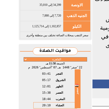
الاونصة
34,299 إلى 35,010
الجنيه الذهب
7,720 إلى 7,880
س
مية
الكيلو
1,102,857 إلى 1,125,714
 في
سعر الذهب بمحلات الصاغة تختلف بين منطقة وأخرى
ى
مواقيت الصلاة
الجمعة
11:58 مـ
22
صفر
1448 هـ
07
أغسطس
2026 م
الفجر
03:41
الشروق
05:17
الظهر
12:01
مصر
العصر
15:38
المغرب
18:44
العشاء
20:10