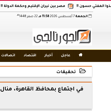
تي حسون !!
مصر بين نيران الإقليم وحكمة الدولة !!
أكاد
هـ
الجمعة
7 أغسطس 2026
11:58 مـ
22 صفر 1448

عاجل
أخبار
اقتصاد
اتصالات و
تحقيقات
2026-06-03 13:19:59
في اجتماع بمحافظ القاهرة، منال
م