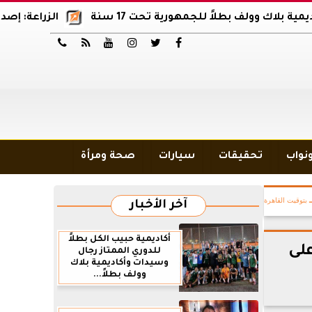
ف بطلاً للجمهورية تحت 17 سنة
الزراعة: إصدار 12 ألف موافقة وتصريح بالمبيدات خلال 6 شهور






ونواب
تحقيقات
سيارات
صحة ومرأة
بتوقيت القاهرة
آخر الأخبار
أكاديمية حبيب الكل بطلاً
على
للدوري الممتاز رجال
وسيدات وأكاديمية بلاك
وولف بطلاً...