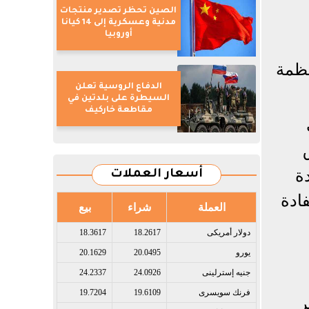
الصين تحظر تصدير منتجات
مدنية وعسكرية إلى 14 كيانا
أوروبيا
نظمة
الدفاع الروسية تعلن
السيطرة على بلدتين في
مقاطعة خاركيف
ة
أسعار العملات
ادة
العملة
شراء
بيع
دولار أمريكى​
18.2617
18.3617
يورو​
20.0495
20.1629
جنيه إسترلينى​
24.0926
24.2337
فرنك سويسرى​
19.6109
19.7204
ر