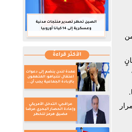
الصين تحظر تصدير منتجات مدنية
وعسكرية إلى 14 كيانا أوروبيا
من
الأكثر قراءةً
نٍ
عمدة لندن ينضم إلى دعوات
اعتقال نتنياهو: المتهمون
بالإبادة الجماعية يجب أن...
.
رار
عراقجي: التدخل الأمريكي
وإعادة الحصار البحري عرضا
مضيق هرمز للخطر