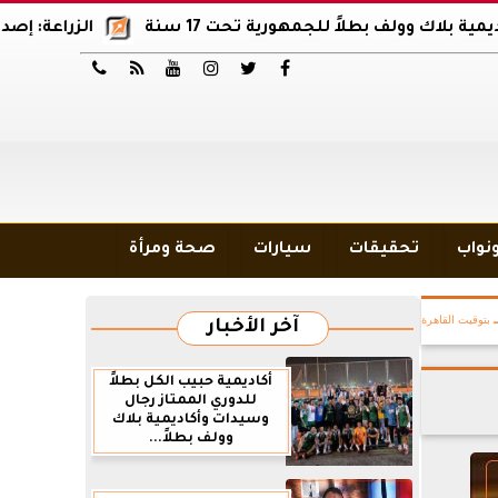
لف بطلاً للجمهورية تحت 17 سنة
الزراعة: إصدار 12 ألف موافقة وتصريح بالمبيدات خلال 6 شهور






ونواب
تحقيقات
سيارات
صحة ومرأة
بتوقيت القاهرة
آخر الأخبار
أكاديمية حبيب الكل بطلاً
للدوري الممتاز رجال
وسيدات وأكاديمية بلاك
وولف بطلاً...