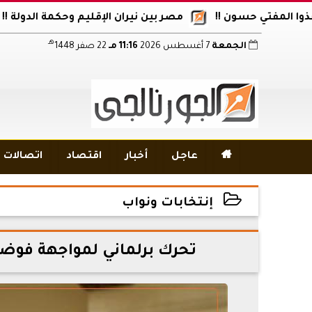
فتي حسون !!
مصر بين نيران الإقليم وحكمة الدولة !!
أكا
هـ
الجمعة
7 أغسطس 2026
11:16 مـ
22 صفر 1448

عاجل
أخبار
اقتصاد
اتصالات و
إنتخابات ونواب
2026-06-03 13:20:27
تحرك برلماني لمواجهة فوض