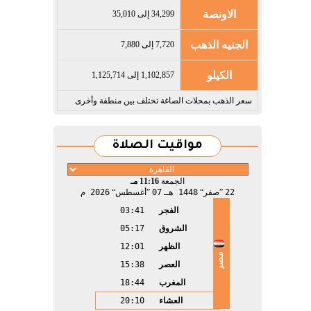
الاونصة
34,299 إلى 35,010
الجنيه الذهب
7,720 إلى 7,880
الكيلو
1,102,857 إلى 1,125,714
سعر الذهب بمحلات الصاغة تختلف بين منطقة وأخرى
مواقيت الصلاة
الجمعة
11:16 مـ
22
صفر
1448 هـ
07
أغسطس
2026 م
الفجر
03:41
الشروق
05:17
الظهر
12:01
مصر
العصر
15:38
المغرب
18:44
العشاء
20:10