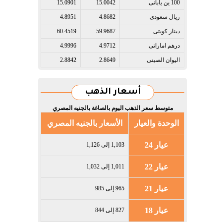
100 ين يابانى​
15.0042
15.0901
ريال سعودى​
4.8682
4.8951
دينار كويتى​
59.9687
60.4519
درهم اماراتى​
4.9712
4.9996
اليوان الصينى​
2.8649
2.8842
أسعار الذهب
متوسط سعر الذهب اليوم بالصاغة بالجنيه المصري
الوحدة والعيار
الأسعار بالجنيه المصري
عيار 24
1,103 إلى 1,126
عيار 22
1,011 إلى 1,032
عيار 21
965 إلى 985
عيار 18
827 إلى 844