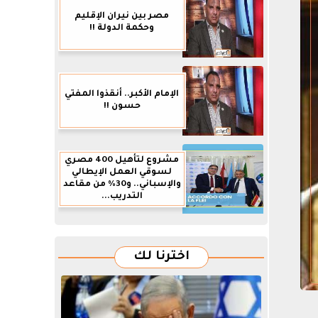
مصر بين نيران الإقليم
وحكمة الدولة !!
الإمام الأكبر.. أنقذوا المفتي
حسون !!
مشروع لتأهيل 400 مصري
لسوقي العمل الإيطالي
والإسباني.. و30% من مقاعد
التدريب...
اخترنا لك