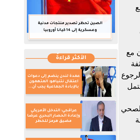
ع
الصين تحظر تصدير منتجات مدنية
وعسكرية إلى 14 كيانا أوروبيا
ن مع
الأكثر قراءةً
فة
لرجوع
عمدة لندن ينضم إلى دعوات
اعتقال نتنياهو: المتهمون
تمل
بالإبادة الجماعية يجب أن...
الصحي
عراقجي: التدخل الأمريكي
وإعادة الحصار البحري عرضا
ة
مضيق هرمز للخطر