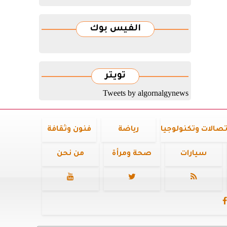
الفيس بوك
تويتر
Tweets by algornalgynews
تصالات وتكنولوجيا
رياضة
فنون وثقافة
سيارات
صحة ومرأة
من نحن



