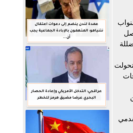
نواب
عمدة لندن ينضم إلى دعوات اعتقال
نتنياهو: المتهمون بالإبادة الجماعية يجب
صل
أن...
ضللة
 تحولت
جات
عراقجي: التدخل الأمريكي وإعادة الحصار
البحري عرضا مضيق هرمز للخطر
قدمي