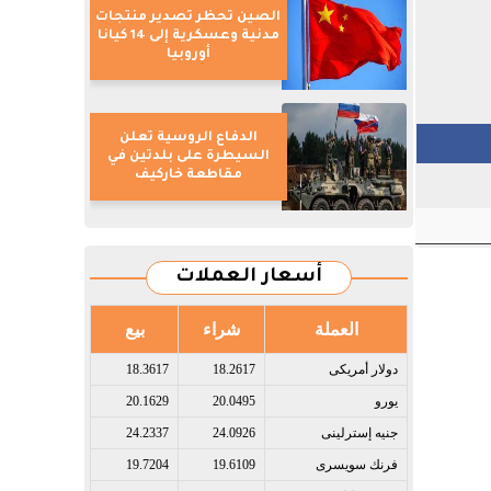
الصين تحظر تصدير منتجات
مدنية وعسكرية إلى 14 كيانا
أوروبيا
الدفاع الروسية تعلن
السيطرة على بلدتين في
مقاطعة خاركيف
أسعار العملات
العملة
شراء
بيع
دولار أمريكى​
18.2617
18.3617
يورو​
20.0495
20.1629
جنيه إسترلينى​
24.0926
24.2337
فرنك سويسرى​
19.6109
19.7204