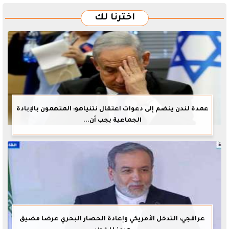
اخترنا لك
عمدة لندن ينضم إلى دعوات اعتقال نتنياهو: المتهمون بالإبادة
الجماعية يجب أن...
عراقجي: التدخل الأمريكي وإعادة الحصار البحري عرضا مضيق