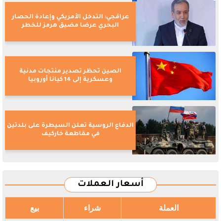
عراقجي: التدخل الأمريكي وإعادة الحصار
البحري عرضا مضيق هرمز للخطر
الصين تحظر تصدير منتجات مدنية
وعسكرية إلى 14 كيانا أوروبيا
الدفاع الروسية تعلن السيطرة على بلدتين
في مقاطعة خاركيف
أسعار العملات
العملة
شراء
بيع