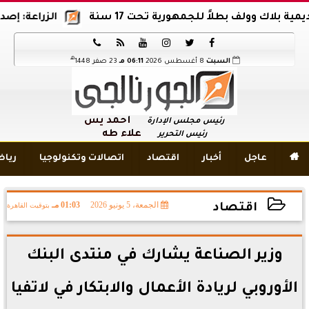
 وولف بطلاً للجمهورية تحت 17 سنة
الزراعة: إصدار 12 ألف موافقة وتصريح بالمبيدات خلال 6 شهور






هـ
السبت
8 أغسطس 2026
06:11 مـ
23 صفر 1448
أحمد يس
رئيس مجلس الإدارة
علاء طه
رئيس التحرير

عاجل
أخبار
اقتصاد
اتصالات وتكنولوجيا
ريا
الجمعة، 5 يونيو 2026
01:03 مـ
بتوقيت القاهرة
اقتصاد
2026-06-05 13:03:55
وزير الصناعة يشارك في منتدى البنك
الأوروبي لريادة الأعمال والابتكار في لاتفيا