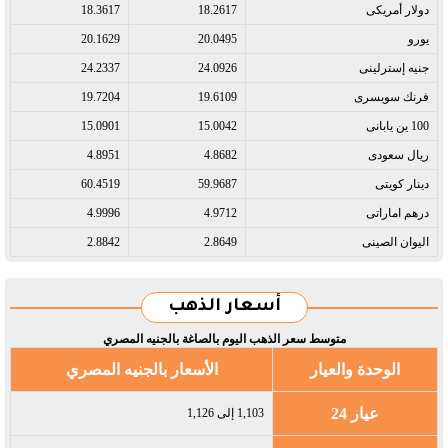
دولار أمريكى​
18.2617
18.3617
يورو​
20.0495
20.1629
جنيه إسترلينى​
24.0926
24.2337
فرنك سويسرى​
19.6109
19.7204
100 ين يابانى​
15.0042
15.0901
ريال سعودى​
4.8682
4.8951
دينار كويتى​
59.9687
60.4519
درهم اماراتى​
4.9712
4.9996
اليوان الصينى​
2.8649
2.8842
أسعار الذهب
متوسط سعر الذهب اليوم بالصاغة بالجنيه المصري
الوحدة والعيار
الأسعار بالجنيه المصري
عيار 24
1,103 إلى 1,126