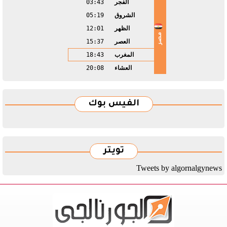
الفجر
03:43
الشروق
05:19
الظهر
12:01
مصر
العصر
15:37
المغرب
18:43
العشاء
20:08
الفيس بوك
تويتر
Tweets by algornalgynews