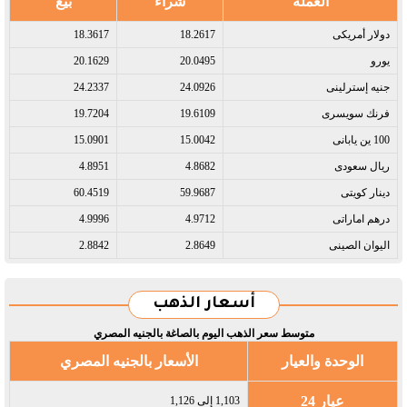
العملة
شراء
بيع
دولار أمريكى​
18.2617
18.3617
يورو​
20.0495
20.1629
جنيه إسترلينى​
24.0926
24.2337
فرنك سويسرى​
19.6109
19.7204
100 ين يابانى​
15.0042
15.0901
ريال سعودى​
4.8682
4.8951
دينار كويتى​
59.9687
60.4519
درهم اماراتى​
4.9712
4.9996
اليوان الصينى​
2.8649
2.8842
أسعار الذهب
متوسط سعر الذهب اليوم بالصاغة بالجنيه المصري
الوحدة والعيار
الأسعار بالجنيه المصري
عيار 24
1,103 إلى 1,126