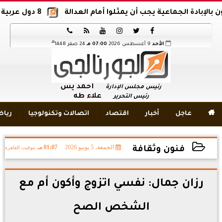
ادة الجماعية يجب أن يمثلوا أمام العدالة
8 دول عربية وإسلامية تدين اقتحام المسجد الأقصى






هـ
الأحد
9 أغسطس 2026
07:00 مـ
24 صفر 1448
أحمد يس
رئيس مجلس الإدارة
علاء طه
رئيس التحرير

عاجل
أخبار
اقتصاد
اتصالات وتكنولوجيا
ريا
الجمعة، 5 يونيو 2026
01:07 مـ
بتوقيت القاهرة
فنون وثقافة
2026-06-05 13:07:13
رزان جمال: نفسي اتزوج وأكون أم مع
الشخص الصح