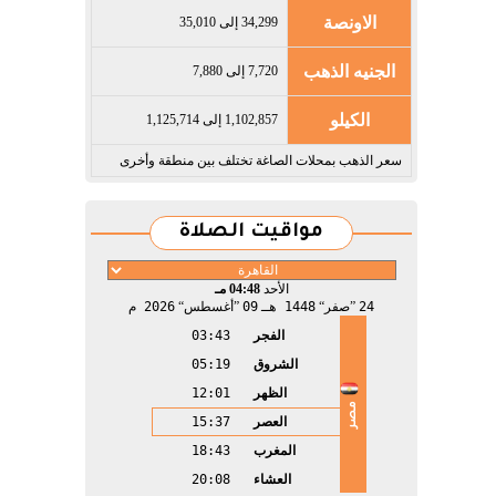
الاونصة
34,299 إلى 35,010
الجنيه الذهب
7,720 إلى 7,880
الكيلو
1,102,857 إلى 1,125,714
سعر الذهب بمحلات الصاغة تختلف بين منطقة وأخرى
مواقيت الصلاة
الأحد
04:48 مـ
24
صفر
1448 هـ
09
أغسطس
2026 م
الفجر
03:43
الشروق
05:19
الظهر
12:01
مصر
العصر
15:37
المغرب
18:43
العشاء
20:08