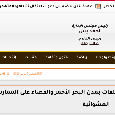
عمدة لندن ينضم إلى دعوات اعتقال نتنياهو: المتهمون بالإبادة ا
رئيس مجلس الإدارة
أحمد يس
رئيس التحرير
علاء طه
تكنولوجيا
رياضة
فنون وثقافة
مقالات
إنتخابات 
الجمعة، 5 يونيو 2026
01:11 مـ
فات بمدن البحر الأحمر والقضاء على الممار
العشوائية