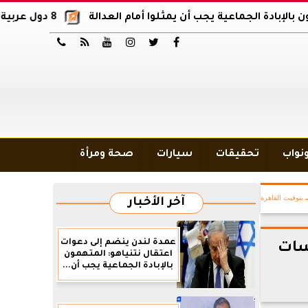
لجماعية يجب أن يمثلوا أمام العدالة
8 دول عربية وإسلامية تدين اقتحام المسجد الأقصى






ونواب
تحقيقات
سيارات
صحة ومرأة
بتوقيت القاهرة
آخر الأخبار
عمدة لندن ينضم إلى دعوات
سات
اعتقال نتنياهو: المتهمون
بالإبادة الجماعية يجب أن...