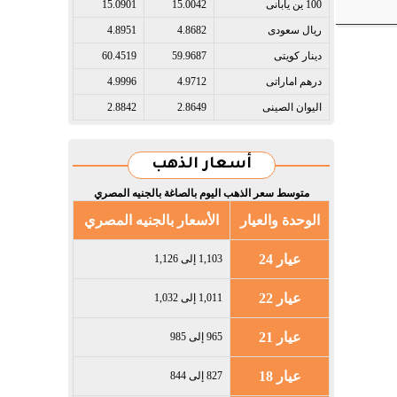
100 ين يابانى​
15.0042
15.0901
ريال سعودى​
4.8682
4.8951
دينار كويتى​
59.9687
60.4519
درهم اماراتى​
4.9712
4.9996
اليوان الصينى​
2.8649
2.8842
أسعار الذهب
متوسط سعر الذهب اليوم بالصاغة بالجنيه المصري
الوحدة والعيار
الأسعار بالجنيه المصري
عيار 24
1,103 إلى 1,126
عيار 22
1,011 إلى 1,032
عيار 21
965 إلى 985
عيار 18
827 إلى 844