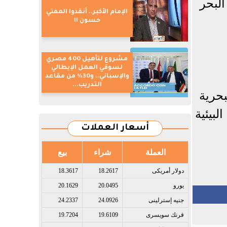
البحر
الإمام الأكبر.. أنقذوا المفتي
حسون !!
مشروع لتأهيل 400 مصري
لسوقي العمل الإيطالي
والإسباني.. و30% من مقاعد
التدريب...
حرية
بيئية
أسعار العملات
العملة
شراء
بيع
دولار أمريكى​
18.2617
18.3617
يورو​
20.0495
20.1629
جنيه إسترلينى​
24.0926
24.2337
فرنك سويسرى​
19.6109
19.7204