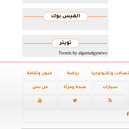
الفيس بوك
تويتر
Tweets by algornalgynews
تصالات وتكنولوجيا
رياضة
فنون وثقافة
سيارات
صحة ومرأة
من نحن



