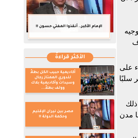
الإمام الأكبر.. أنقذوا المفتي حسون !!
وجيه
ف
الأكثر قراءةً
ء على
أكاديمية حبيب الكل بطلاً
سلبًا
للدوري الممتاز رجال
وسيدات وأكاديمية بلاك
وولف بطلاً...
ذلك
مصر بين نيران الإقليم
ا مدن
وحكمة الدولة !!