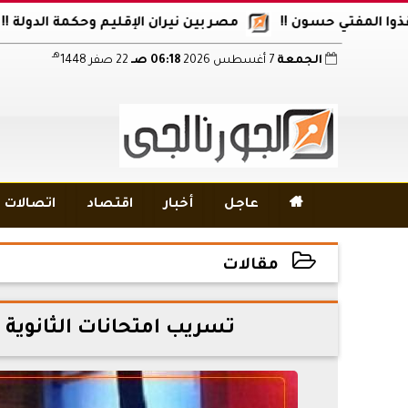
تي حسون !!
مصر بين نيران الإقليم وحكمة الدولة !!
أكاد
هـ
الجمعة
7 أغسطس 2026
06:18 صـ
22 صفر 1448

عاجل
أخبار
اقتصاد
اتصالات و
مقالات
2026-06-28 17:59:42
تسريب امتحانات الثانوية ا