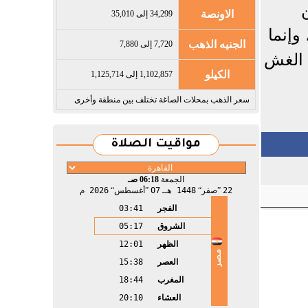
الاونصة
34,299 إلى 35,010
وإنما
الجنيه الذهب
7,720 إلى 7,880
 الغش
الكيلو
1,102,857 إلى 1,125,714
سعر الذهب بمحلات الصاغة تختلف بين منطقة وأخرى
مواقيت الصلاة
الجمعة
06:18 صـ
22
صفر
1448 هـ
07
أغسطس
2026 م
الفجر
03:41
الشروق
05:17
الظهر
12:01
مصر
العصر
15:38
المغرب
18:44
العشاء
20:10