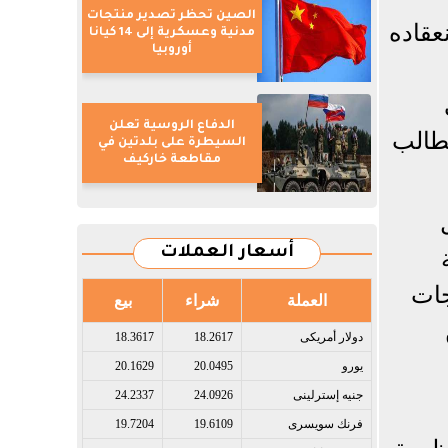
الصين تحظر تصدير منتجات
عقاده
مدنية وعسكرية إلى 14 كيانا
أوروبيا
الدفاع الروسية تعلن
لطالب
السيطرة على بلدتين في
مقاطعة خاركيف
أسعار العملات
جات
العملة
شراء
بيع
دولار أمريكى​
18.2617
18.3617
يورو​
20.0495
20.1629
جنيه إسترلينى​
24.0926
24.2337
فرنك سويسرى​
19.6109
19.7204