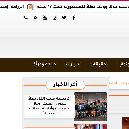
ف بطلاً للجمهورية تحت 17 سنة
الزراعة: إصدار 12 ألف موافقة وتصريح بالمبيدات خلال 6 شهور






ونواب
تحقيقات
سيارات
صحة ومرأة
بتوقيت القاهرة
آخر الأخبار
أكاديمية حبيب الكل بطلاً
للدوري الممتاز رجال
وسيدات وأكاديمية بلاك
وولف بطلاً...