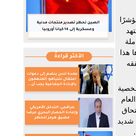
ؤشرًا
الصين تحظر تصدير منتجات مدنية
تهد
وعسكرية إلى 14 كيانا أوروبيا
ملة
ا هذا
الأكثر قراءةً
ققه
عمدة لندن ينضم إلى دعوات
اعتقال نتنياهو: المتهمون
بالإبادة الجماعية يجب أن...
شخصية
لعام
عراقجي: التدخل الأمريكي
تحاق
وإعادة الحصار البحري عرضا
مضيق هرمز للخطر
ن شديد