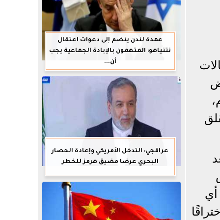
عمدة لندن ينضم إلى دعوات اعتقال
نتنياهو: المتهمون بالإبادة الجماعية يجب
لات
أن...
ض
،
قلق
عراقجي: التدخل الأمريكي وإعادة الحصار
د
البحري عرضا مضيق هرمز للخطر
 أي
راقًا