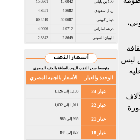
ظومة
100 ين يابانى​
15.0042
15.0901
ريال سعودى​
4.8682
4.8951
دينار كويتى​
59.9687
60.4519
ني،
درهم اماراتى​
4.9712
4.9996
اليوان الصينى​
2.8649
2.8842
قافة
ش ليس
أسعار الذهب
متوسط سعر الذهب اليوم بالصاغة بالجنيه المصري
ليه
الوحدة والعيار
الأسعار بالجنيه المصري
عيار 24
1,103 إلى 1,126
آلاف
عيار 22
1,011 إلى 1,032
ورة
عيار 21
965 إلى 985
عيار 18
827 إلى 844