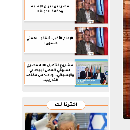
مصر بين نيران الإقليم
وحكمة الدولة !!
الإمام الأكبر.. أنقذوا المفتي
حسون !!
مشروع لتأهيل 400 مصري
لسوقي العمل الإيطالي
والإسباني.. و30% من مقاعد
التدريب...
اخترنا لك