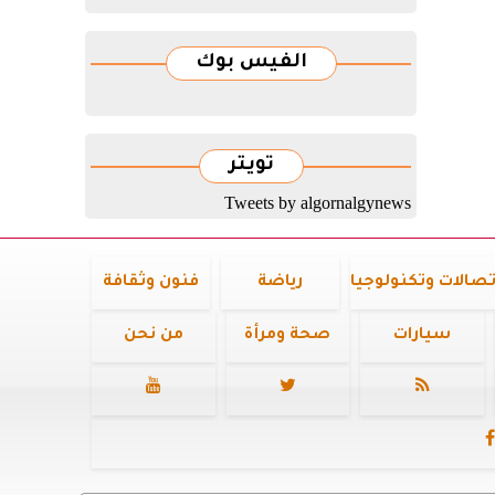
الفيس بوك
تويتر
Tweets by algornalgynews
تصالات وتكنولوجيا
رياضة
فنون وثقافة
سيارات
صحة ومرأة
من نحن



