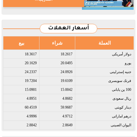
أسعار العملات
العملة
شراء
بيع
دولار أمريكى​
18.2617
18.3617
يورو​
20.0495
20.1629
جنيه إسترلينى​
24.0926
24.2337
فرنك سويسرى​
19.6109
19.7204
100 ين يابانى​
15.0042
15.0901
ريال سعودى​
4.8682
4.8951
دينار كويتى​
59.9687
60.4519
درهم اماراتى​
4.9712
4.9996
اليوان الصينى​
2.8649
2.8842