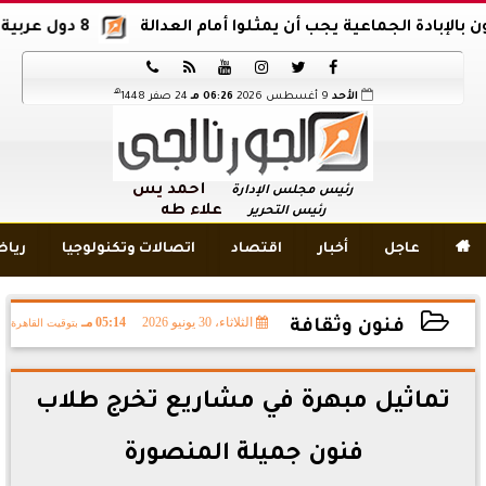
ة الجماعية يجب أن يمثلوا أمام العدالة
8 دول عربية وإسلامية تدين اقتحام المسجد الأقصى






هـ
الأحد
9 أغسطس 2026
06:26 مـ
24 صفر 1448
أحمد يس
رئيس مجلس الإدارة
علاء طه
رئيس التحرير

عاجل
أخبار
اقتصاد
اتصالات وتكنولوجيا
ريا
الثلاثاء، 30 يونيو 2026
05:14 مـ
بتوقيت القاهرة
فنون وثقافة
2026-06-30 17:14:52
تماثيل مبهرة في مشاريع تخرج طلاب
فنون جميلة المنصورة