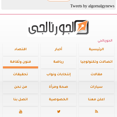
Tweets by algornalgynews
الجورنالجي
الرئيسية
أخبار
اقتصاد
اتصالات وتكنولوجيا
رياضة
فنون وثقافة
مقالات
إنتخابات ونواب
تحقيقات
سيارات
صحة ومرأة
من نحن
اعلن معنا
الخصوصية
اتصل بنا


