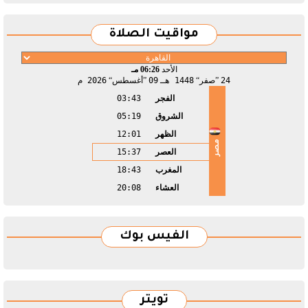
مواقيت الصلاة
الأحد
06:26 مـ
24
صفر
1448 هـ
09
أغسطس
2026 م
الفجر
03:43
الشروق
05:19
الظهر
12:01
مصر
العصر
15:37
المغرب
18:43
العشاء
20:08
الفيس بوك
تويتر