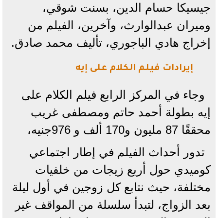
جيسيكا حسام الدين، بسنت شوقي،
وميران عبدالوارث، وآخرين، الفيلم من
إخراج هادي الباجوري، تأليف محمد صادق.
إيرادات فيلم الكلام على إيه
وجاء في المركز الرابع فيلم الكلام على
إيه بطولة أحمد حاتم ومصطفى غريب
محققًا 87 مليون و170 ألف و 976جنيه،
تدور أحداث الفيلم في إطار اجتماعي
كوميدي حول أربع زيجات من خلفيات
مختلفة، حيث نتابع كل زوجين في أول ليلة
بعد الزواج، لتبدأ سلسلة من المواقف غير