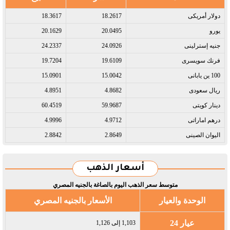
دولار أمريكى​
18.2617
18.3617
يورو​
20.0495
20.1629
جنيه إسترلينى​
24.0926
24.2337
فرنك سويسرى​
19.6109
19.7204
100 ين يابانى​
15.0042
15.0901
ريال سعودى​
4.8682
4.8951
دينار كويتى​
59.9687
60.4519
درهم اماراتى​
4.9712
4.9996
اليوان الصينى​
2.8649
2.8842
أسعار الذهب
متوسط سعر الذهب اليوم بالصاغة بالجنيه المصري
الوحدة والعيار
الأسعار بالجنيه المصري
عيار 24
1,103 إلى 1,126