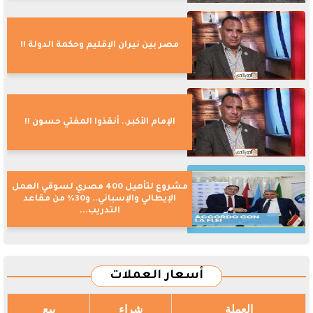
مصر بين نيران الإقليم وحكمة الدولة !!
الإمام الأكبر.. أنقذوا المفتي حسون !!
مشروع لتأهيل 400 مصري لسوقي العمل
الإيطالي والإسباني.. و30% من مقاعد
التدريب...
أسعار العملات
العملة
شراء
بيع