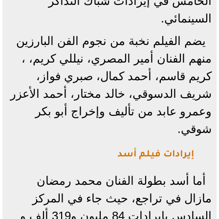
الخامس في إيرادات شباك التذاكر
السينمائي.
يضم الفيلم نخبة من نجوم الفن البارزين
منهم الفنان أمير المصري، نيللي كريم، ،
كريم قاسم، أحمد كمال، صبري فواز،
شريف الدسوقي، خالد مختار، أحمد الأعزر
وعمرو عابد من تأليف وإخراج أبو بكر
شوقي.
إيرادات فيلم أسد
أما أسد بطولة الفنان محمد رمضان
مازال في تراجع، حيث جاء في المركز
السادس بإيرادات 84 مليون و319 ألف و