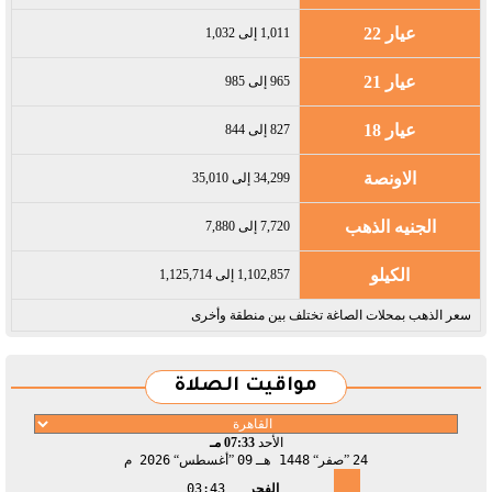
عيار 22
1,011 إلى 1,032
عيار 21
965 إلى 985
عيار 18
827 إلى 844
الاونصة
34,299 إلى 35,010
الجنيه الذهب
7,720 إلى 7,880
الكيلو
1,102,857 إلى 1,125,714
سعر الذهب بمحلات الصاغة تختلف بين منطقة وأخرى
مواقيت الصلاة
الأحد
07:33 مـ
24
صفر
1448 هـ
09
أغسطس
2026 م
الفجر
03:43