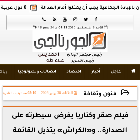
الجماعية يجب أن يمثلوا أمام العدالة
8 دول عربية وإسلامية تدين اقتحام المسجد الأقصى






هـ
الأحد
9 أغسطس 2026
07:33 مـ
24 صفر 1448
أحمد يس
رئيس مجلس الإدارة
علاء طه
رئيس التحرير

عاجل
أخبار
اقتصاد
اتصالات وتكنولوجيا
ريا
الثلاثاء، 30 يونيو 2026
05:19 مـ
بتوقيت القاهرة
فنون وثقافة
2026-06-30 17:19:39
فيلم صقر وكناريا يفرض سيطرته على
الصدارة.. و«الكراش» يتذيل القائمة