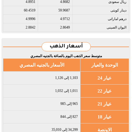
ريال سعودى​
4.8682
4.8951
دينار كويتى​
59.9687
60.4519
درهم اماراتى​
4.9712
4.9996
اليوان الصينى​
2.8649
2.8842
أسعار الذهب
متوسط سعر الذهب اليوم بالصاغة بالجنيه المصري
الوحدة والعيار
الأسعار بالجنيه المصري
عيار 24
1,103 إلى 1,126
عيار 22
1,011 إلى 1,032
عيار 21
965 إلى 985
عيار 18
827 إلى 844
الاونصة
34,299 إلى 35,010