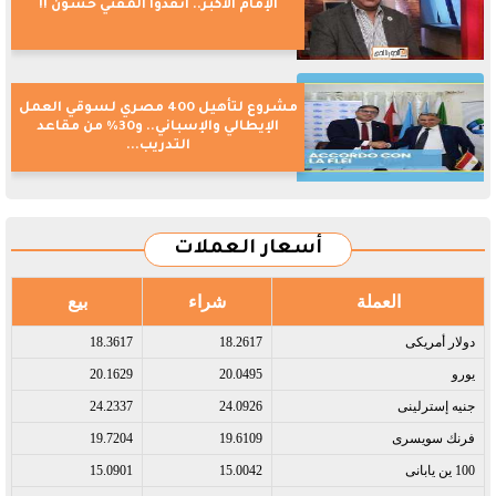
الإمام الأكبر.. أنقذوا المفتي حسون !!
مشروع لتأهيل 400 مصري لسوقي العمل
الإيطالي والإسباني.. و30% من مقاعد
التدريب...
أسعار العملات
العملة
شراء
بيع
دولار أمريكى​
18.2617
18.3617
يورو​
20.0495
20.1629
جنيه إسترلينى​
24.0926
24.2337
فرنك سويسرى​
19.6109
19.7204
100 ين يابانى​
15.0042
15.0901