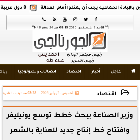
ة الجماعية يجب أن يمثلوا أمام العدالة
8 دول عربية وإسلامية تدين اقتحام المسجد الأقصى






هـ
الأحد
9 أغسطس 2026
08:25 صـ
24 صفر 1448
أحمد يس
رئيس مجلس الإدارة
علاء طه
رئيس التحرير

عاجل
أخبار
اقتصاد
اتصالات وتكنولوجيا
ريا
الخميس، 2 يوليو 2026
03:28 مـ
بتوقيت القاهرة
اقتصاد
2026-07-02 15:28:33
وزير الصناعة يبحث خطط توسع يونيليفر
وافتتاح خط إنتاج جديد للعناية بالشعر