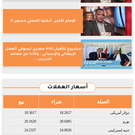
الإمام الأكبر.. أنقذوا المفتي حسون !!
مشروع لتأهيل 400 مصري لسوقي العمل
الإيطالي والإسباني.. و30% من مقاعد
التدريب...
أسعار العملات
العملة
شراء
بيع
دولار أمريكى​
18.2617
18.3617
يورو​
20.0495
20.1629
جنيه إسترلينى​
24.0926
24.2337