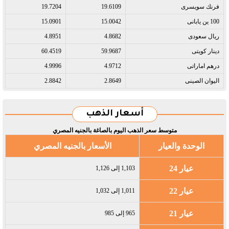
فرنك سويسرى​
19.6109
19.7204
100 ين يابانى​
15.0042
15.0901
ريال سعودى​
4.8682
4.8951
دينار كويتى​
59.9687
60.4519
درهم اماراتى​
4.9712
4.9996
اليوان الصينى​
2.8649
2.8842
أسعار الذهب
متوسط سعر الذهب اليوم بالصاغة بالجنيه المصري
الوحدة والعيار
الأسعار بالجنيه المصري
عيار 24
1,103 إلى 1,126
عيار 22
1,011 إلى 1,032
عيار 21
965 إلى 985