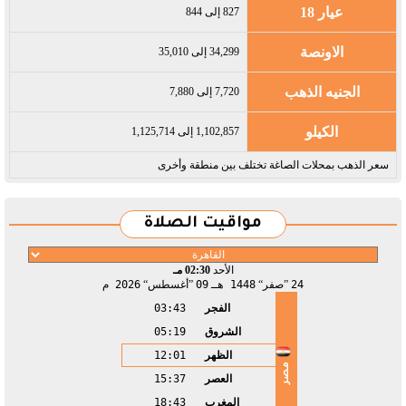
عيار 18
827 إلى 844
الاونصة
34,299 إلى 35,010
الجنيه الذهب
7,720 إلى 7,880
الكيلو
1,102,857 إلى 1,125,714
سعر الذهب بمحلات الصاغة تختلف بين منطقة وأخرى
مواقيت الصلاة
الأحد
02:30 مـ
24
صفر
1448 هـ
09
أغسطس
2026 م
الفجر
03:43
الشروق
05:19
الظهر
12:01
مصر
العصر
15:37
المغرب
18:43