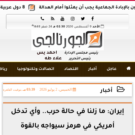
ة الجماعية يجب أن يمثلوا أمام العدالة
8 دول عربية وإسلامية تدين اقتحام المسجد الأقصى






هـ
الأحد
9 أغسطس 2026
02:30 مـ
24 صفر 1448
أحمد يس
رئيس مجلس الإدارة
علاء طه
رئيس التحرير

عاجل
أخبار
اقتصاد
اتصالات وتكنولوجيا
ريا
الخميس، 2 يوليو 2026
03:39 مـ
بتوقيت القاهرة
أخبار
2026-07-02 15:39:58
إيران: ما زلنا في حالة حرب.. وأي تدخل
أمريكي في هرمز سيواجه بالقوة