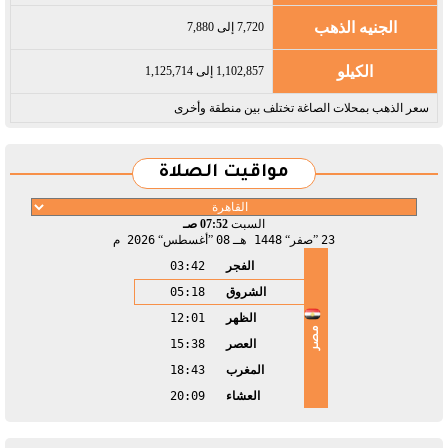
الجنيه الذهب
7,720 إلى 7,880
الكيلو
1,102,857 إلى 1,125,714
سعر الذهب بمحلات الصاغة تختلف بين منطقة وأخرى
مواقيت الصلاة
السبت
07:52 صـ
23
صفر
1448 هـ
08
أغسطس
2026 م
الفجر
03:42
الشروق
05:18
الظهر
12:01
مصر
العصر
15:38
المغرب
18:43
العشاء
20:09