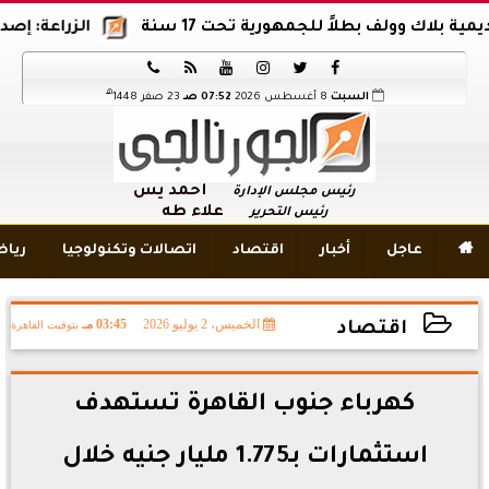
 وولف بطلاً للجمهورية تحت 17 سنة
الزراعة: إصدار 12 ألف موافقة وتصريح بالمبيدات خلال 6 شهور






هـ
السبت
8 أغسطس 2026
07:52 صـ
23 صفر 1448
أحمد يس
رئيس مجلس الإدارة
علاء طه
رئيس التحرير

عاجل
أخبار
اقتصاد
اتصالات وتكنولوجيا
ريا
الخميس، 2 يوليو 2026
03:45 مـ
بتوقيت القاهرة
اقتصاد
2026-07-02 15:45:27
كهرباء جنوب القاهرة تستهدف
استثمارات بـ1.775 مليار جنيه خلال