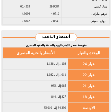
دينار كويتى​
59.9687
60.4519
درهم اماراتى​
4.9712
4.9996
اليوان الصينى​
2.8649
2.8842
أسعار الذهب
متوسط سعر الذهب اليوم بالصاغة بالجنيه المصري
الوحدة والعيار
الأسعار بالجنيه المصري
عيار 24
1,103 إلى 1,126
عيار 22
1,011 إلى 1,032
عيار 21
965 إلى 985
عيار 18
827 إلى 844
الاونصة
34,299 إلى 35,010