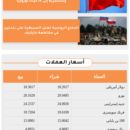
وعسكرية إلى 14 كيانا أوروبيا
الدفاع الروسية تعلن السيطرة على بلدتين
في مقاطعة خاركيف
أسعار العملات
العملة
شراء
بيع
دولار أمريكى​
18.2617
18.3617
يورو​
20.0495
20.1629
جنيه إسترلينى​
24.0926
24.2337
فرنك سويسرى​
19.6109
19.7204
100 ين يابانى​
15.0042
15.0901
ريال سعودى​
4.8682
4.8951