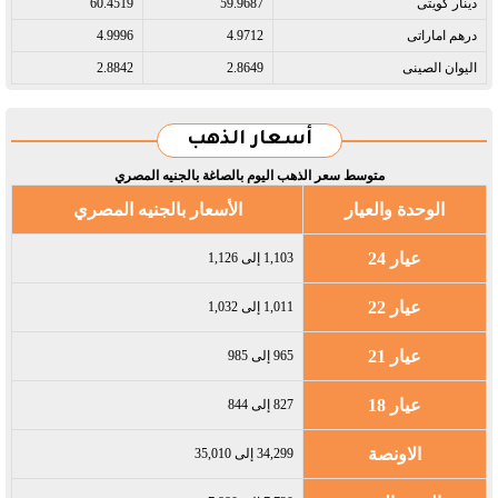
دينار كويتى​
59.9687
60.4519
درهم اماراتى​
4.9712
4.9996
اليوان الصينى​
2.8649
2.8842
أسعار الذهب
متوسط سعر الذهب اليوم بالصاغة بالجنيه المصري
الوحدة والعيار
الأسعار بالجنيه المصري
عيار 24
1,103 إلى 1,126
عيار 22
1,011 إلى 1,032
عيار 21
965 إلى 985
عيار 18
827 إلى 844
الاونصة
34,299 إلى 35,010