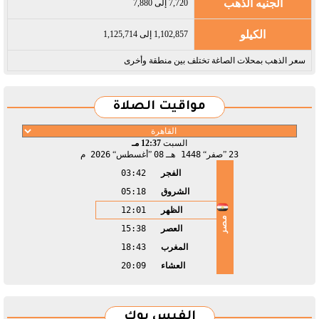
الجنيه الذهب
7,720 إلى 7,880
الكيلو
1,102,857 إلى 1,125,714
سعر الذهب بمحلات الصاغة تختلف بين منطقة وأخرى
مواقيت الصلاة
السبت
12:37 مـ
23
صفر
1448 هـ
08
أغسطس
2026 م
الفجر
03:42
الشروق
05:18
الظهر
12:01
مصر
العصر
15:38
المغرب
18:43
العشاء
20:09
الفيس بوك