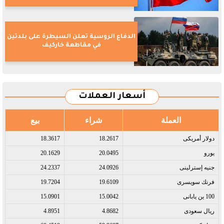
الدفاع الروسية تعلن السيطرة على بلدتين
في مقاطعة خاركيف
أسعار العملات
العملة
شراء
بيع
دولار أمريكى​
18.2617
18.3617
يورو​
20.0495
20.1629
جنيه إسترلينى​
24.0926
24.2337
فرنك سويسرى​
19.6109
19.7204
100 ين يابانى​
15.0042
15.0901
ريال سعودى​
4.8682
4.8951