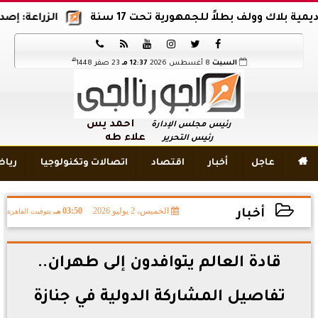
لاك وولف بطلاً للجمهورية تحت 17 سنة
الزراعة: إصدار 12 ألف موافقة وتصريح بالمبيدات خلال 6 شهور






هـ
السبت
8 أغسطس 2026
12:37 مـ
23 صفر 1448
أحمد يس
رئيس مجلس الإدارة
علاء طه
رئيس التحرير

عاجل
أخبار
اقتصاد
اتصالات وتكنولوجيا
ريا
الخميس، 2 يوليو 2026
03:50 مـ
بتوقيت القاهرة
أخبار
2026-07-02 15:50:55
قادة العالم يتوافدون إلى طهران..
تفاصيل المشاركة الدولية في جنازة