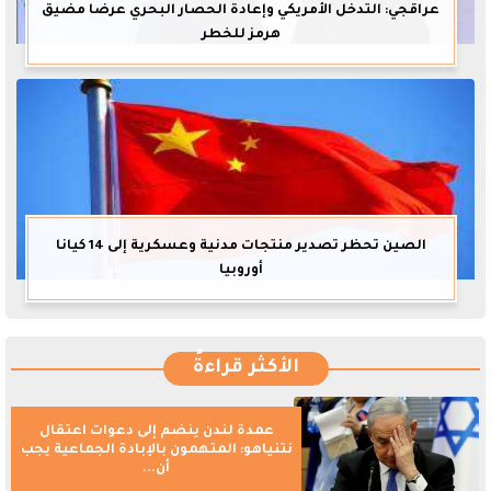
عراقجي: التدخل الأمريكي وإعادة الحصار البحري عرضا مضيق
هرمز للخطر
الصين تحظر تصدير منتجات مدنية وعسكرية إلى 14 كيانا
أوروبيا
الأكثر قراءةً
عمدة لندن ينضم إلى دعوات اعتقال
نتنياهو: المتهمون بالإبادة الجماعية يجب
أن...