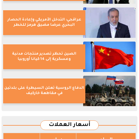
عراقجي: التدخل الأمريكي وإعادة الحصار
البحري عرضا مضيق هرمز للخطر
الصين تحظر تصدير منتجات مدنية
وعسكرية إلى 14 كيانا أوروبيا
الدفاع الروسية تعلن السيطرة على بلدتين
في مقاطعة خاركيف
أسعار العملات