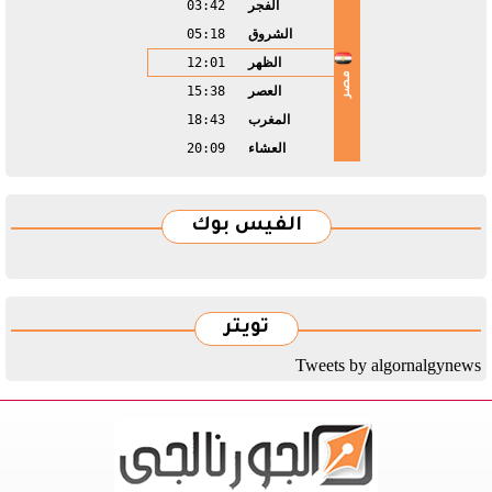
الفجر
03:42
الشروق
05:18
الظهر
12:01
مصر
العصر
15:38
المغرب
18:43
العشاء
20:09
الفيس بوك
تويتر
Tweets by algornalgynews