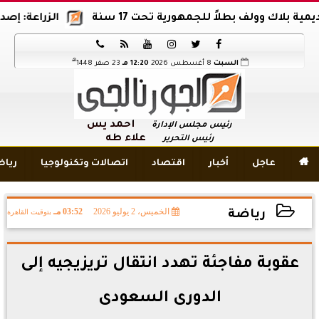
ولف بطلاً للجمهورية تحت 17 سنة
الزراعة: إصدار 12 ألف موافقة وتصريح بالمبيدات خلال 6 شهور






هـ
السبت
8 أغسطس 2026
12:20 مـ
23 صفر 1448
أحمد يس
رئيس مجلس الإدارة
علاء طه
رئيس التحرير

عاجل
أخبار
اقتصاد
اتصالات وتكنولوجيا
ريا
الخميس، 2 يوليو 2026
03:52 مـ
بتوقيت القاهرة
رياضة
2026-07-02 15:52:25
عقوبة مفاجئة تهدد انتقال تريزيجيه إلى
الدورى السعودى