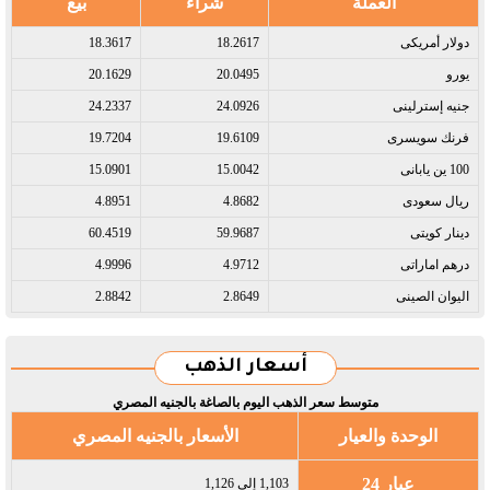
العملة
شراء
بيع
دولار أمريكى​
18.2617
18.3617
يورو​
20.0495
20.1629
جنيه إسترلينى​
24.0926
24.2337
فرنك سويسرى​
19.6109
19.7204
100 ين يابانى​
15.0042
15.0901
ريال سعودى​
4.8682
4.8951
دينار كويتى​
59.9687
60.4519
درهم اماراتى​
4.9712
4.9996
اليوان الصينى​
2.8649
2.8842
أسعار الذهب
متوسط سعر الذهب اليوم بالصاغة بالجنيه المصري
الوحدة والعيار
الأسعار بالجنيه المصري
عيار 24
1,103 إلى 1,126