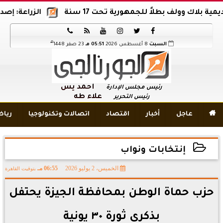
اً للجمهورية تحت 17 سنة
الزراعة: إصدار 12 ألف موافقة وتصريح بالمبيدات خلال 6 شهور






هـ
السبت
8 أغسطس 2026
05:51 مـ
23 صفر 1448
أحمد يس
رئيس مجلس الإدارة
علاء طه
رئيس التحرير

عاجل
أخبار
اقتصاد
اتصالات وتكنولوجيا
ريا
إنتخابات ونواب
الخميس، 2 يوليو 2026
06:55 مـ
بتوقيت القاهرة
2026-07-02 18:55:41
حزب حماة الوطن بمحافظة الجيزة يحتفل
بذكرى ثورة ٣٠ يونية