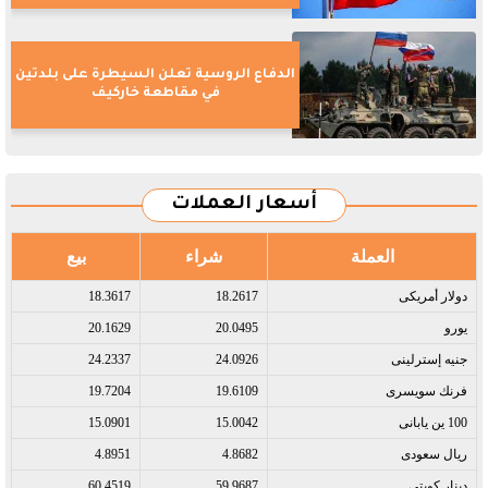
الدفاع الروسية تعلن السيطرة على بلدتين
في مقاطعة خاركيف
أسعار العملات
العملة
شراء
بيع
دولار أمريكى​
18.2617
18.3617
يورو​
20.0495
20.1629
جنيه إسترلينى​
24.0926
24.2337
فرنك سويسرى​
19.6109
19.7204
100 ين يابانى​
15.0042
15.0901
ريال سعودى​
4.8682
4.8951
دينار كويتى​
59.9687
60.4519