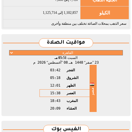
الكيلو
1,102,857 إلى 1,125,714
سعر الذهب بمحلات الصاغة تختلف بين منطقة وأخرى
مواقيت الصلاة
السبت
05:51 مـ
23
صفر
1448 هـ
08
أغسطس
2026 م
الفجر
03:42
الشروق
05:18
الظهر
12:01
مصر
العصر
15:38
المغرب
18:43
العشاء
20:09
الفيس بوك