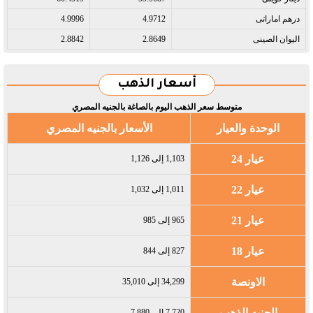
درهم اماراتى​
4.9712
4.9996
اليوان الصينى​
2.8649
2.8842
أسعار الذهب
متوسط سعر الذهب اليوم بالصاغة بالجنيه المصري
الوحدة والعيار
الأسعار بالجنيه المصري
عيار 24
1,103 إلى 1,126
عيار 22
1,011 إلى 1,032
عيار 21
965 إلى 985
عيار 18
827 إلى 844
الاونصة
34,299 إلى 35,010
الجنيه الذهب
7,720 إلى 7,880