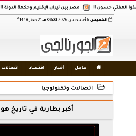
مفتي حسون !!
مصر بين نيران الإقليم وحكمة الدولة !!
أك
هـ
الخميس
6 أغسطس 2026
03:23 مـ
21 صفر 1448

عاجل
أخبار
اقتصاد
اتصالات و
اتصالات وتكنولوجيا
2026-07-03 16:08:32
أكبر بطارية في تاريخ هواتف آ