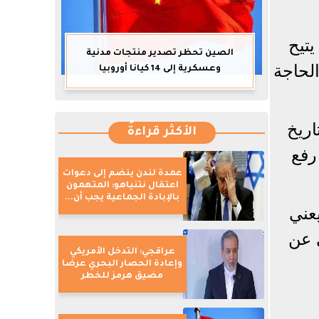
وضح التسريبات، أن الاستغناء عن درج شريحة الاتصال التقليدية في إصدار eSIM يتيح
الصين تحظر تصدير منتجات مدنية
لحاجة
وعسكرية إلى 14 كيانا أوروبيا
رية في تاريخ
الأكثر قراءةً
م في رفع
عمدة لندن ينضم إلى دعوات
اعتقال نتنياهو: المتهمون
بالإبادة الجماعية يجب أن...
أن مواصفات سلسلة iPhone 18، ما يعني
 عن
عراقجي: التدخل الأمريكي
وإعادة الحصار البحري عرضا
مضيق هرمز للخطر