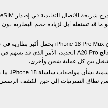
وت
ما قد تستغله آبل لزيادة حجم البطارية دون ا
وفي حال تأكدت هذه المعلومات، فإن iPhone 18 Pro Max يحمل أكبر بطا
هواتف آيفون، مع توقعات باقترانها بمعالج A20 Pro الجديد، الأمر الذي قد يسه
تشغيل بين كل عملية شحن وأخرى.
ولم تعلن آبل حتى الآن أي تفاصيل رسمية بش
ضمن نطاق التسريبات إلى حين الكشف الرسمي