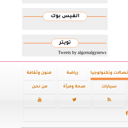
الفيس بوك
تويتر
Tweets by algornalgynews
تصالات وتكنولوجيا
رياضة
فنون وثقافة
سيارات
صحة ومرأة
من نحن



