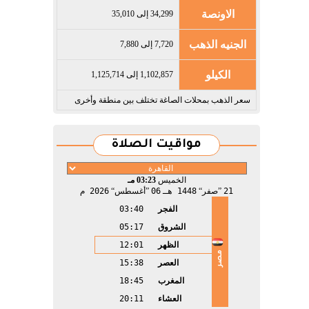
الاونصة
34,299 إلى 35,010
الجنيه الذهب
7,720 إلى 7,880
الكيلو
1,102,857 إلى 1,125,714
سعر الذهب بمحلات الصاغة تختلف بين منطقة وأخرى
مواقيت الصلاة
الخميس
03:23 مـ
21
صفر
1448 هـ
06
أغسطس
2026 م
الفجر
03:40
الشروق
05:17
الظهر
12:01
مصر
العصر
15:38
المغرب
18:45
العشاء
20:11