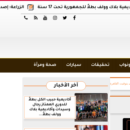
ولف بطلاً للجمهورية تحت 17 سنة
الزراعة: إصدار 12 ألف موافقة وتصريح بالمبيدات خلال 6 شهور






ونواب
تحقيقات
سيارات
صحة ومرأة
بتوقيت القاهرة
آخر الأخبار
أكاديمية حبيب الكل بطلاً
للدوري الممتاز رجال
وسيدات وأكاديمية بلاك
وولف بطلاً...