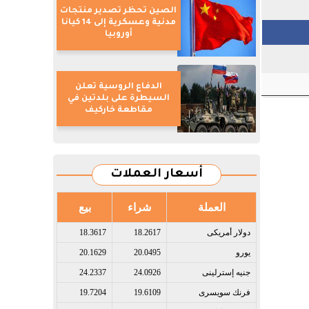
الصين تحظر تصدير منتجات
مدنية وعسكرية إلى 14 كيانا
أوروبيا
الدفاع الروسية تعلن
السيطرة على بلدتين في
مقاطعة خاركيف
أسعار العملات
العملة
شراء
بيع
دولار أمريكى​
18.2617
18.3617
يورو​
20.0495
20.1629
جنيه إسترلينى​
24.0926
24.2337
فرنك سويسرى​
19.6109
19.7204