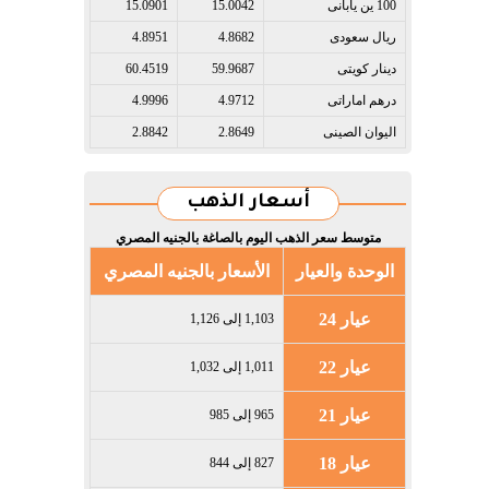
100 ين يابانى​
15.0042
15.0901
ريال سعودى​
4.8682
4.8951
دينار كويتى​
59.9687
60.4519
درهم اماراتى​
4.9712
4.9996
اليوان الصينى​
2.8649
2.8842
أسعار الذهب
متوسط سعر الذهب اليوم بالصاغة بالجنيه المصري
الوحدة والعيار
الأسعار بالجنيه المصري
عيار 24
1,103 إلى 1,126
عيار 22
1,011 إلى 1,032
عيار 21
965 إلى 985
عيار 18
827 إلى 844