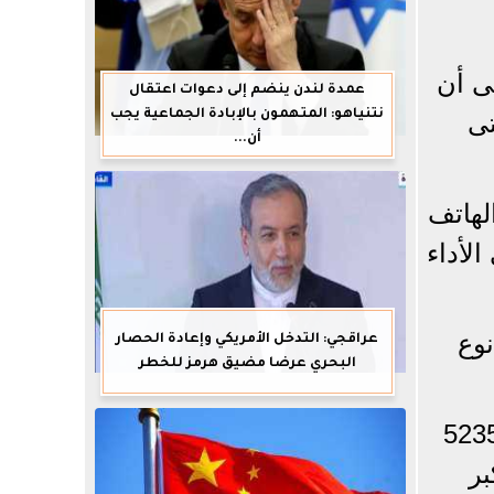
ة، مشيرة إلى أن
عمدة لندن ينضم إلى دعوات اعتقال
نتنياهو: المتهمون بالإبادة الجماعية يجب
حتى
أن...
لهاتف
لأداء
نوع
عراقجي: التدخل الأمريكي وإعادة الحصار
البحري عرضا مضيق هرمز للخطر
ع، أن تأتي النسخة المزودة بمنفذ شريحة SIM التقليدية ببطارية سعتها 5235
eSI بطارية أكبر