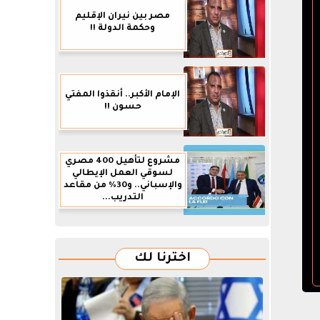
مصر بين نيران الإقليم
وحكمة الدولة !!
الإمام الأكبر.. أنقذوا المفتي
حسون !!
مشروع لتأهيل 400 مصري
لسوقي العمل الإيطالي
والإسباني.. و30% من مقاعد
التدريب...
اخترنا لك