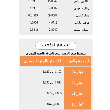
100 ين يابانى​
15.0042
15.0901
ريال سعودى​
4.8682
4.8951
دينار كويتى​
59.9687
60.4519
درهم اماراتى​
4.9712
4.9996
اليوان الصينى​
2.8649
2.8842
أسعار الذهب
متوسط سعر الذهب اليوم بالصاغة بالجنيه المصري
الوحدة والعيار
الأسعار بالجنيه المصري
عيار 24
1,103 إلى 1,126
عيار 22
1,011 إلى 1,032
عيار 21
965 إلى 985
عيار 18
827 إلى 844