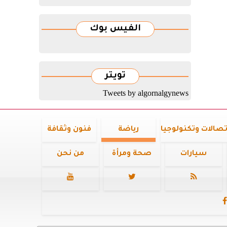
الفيس بوك
تويتر
Tweets by algornalgynews
تصالات وتكنولوجيا
رياضة
فنون وثقافة
سيارات
صحة ومرأة
من نحن



