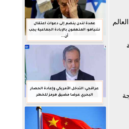
 من بطولة كأس العالم
عمدة لندن ينضم إلى دعوات اعتقال
نتنياهو: المتهمون بالإبادة الجماعية يجب
أن...
ة
عراقجي: التدخل الأمريكي وإعادة الحصار
جة
البحري عرضا مضيق هرمز للخطر