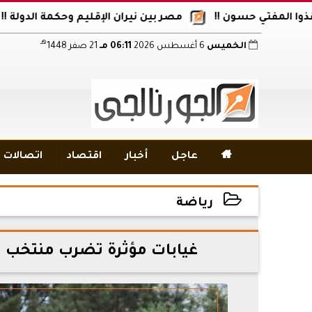
فتي حسون !!
مصر بين نيران الإقليم وحكمة الدولة !!
أكاد
هـ
الخميس
6 أغسطس 2026
06:11 مـ
21 صفر 1448

عاجل
أخبار
اقتصاد
اتصالات و
رياضة
2026-07-03 16:10:33
غيابات مؤثرة تضرب منتخب م