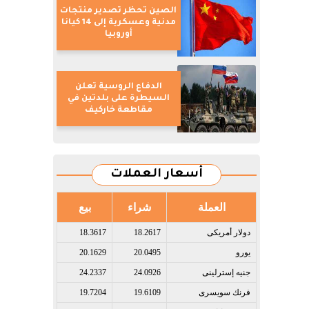
الصين تحظر تصدير منتجات
مدنية وعسكرية إلى 14 كيانا
أوروبيا
الدفاع الروسية تعلن
السيطرة على بلدتين في
مقاطعة خاركيف
أسعار العملات
العملة
شراء
بيع
دولار أمريكى​
18.2617
18.3617
يورو​
20.0495
20.1629
جنيه إسترلينى​
24.0926
24.2337
فرنك سويسرى​
19.6109
19.7204