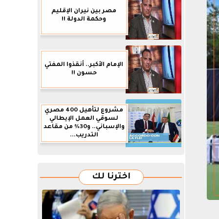
مصر بين نيران الإقليم
وحكمة الدولة !!
الإمام الأكبر.. أنقذوا المفتي
حسون !!
مشروع لتأهيل 400 مصري
لسوقي العمل الإيطالي
والإسباني.. و30% من مقاعد
التدريب...
اخترنا لك