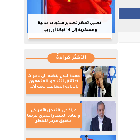
الصين تحظر تصدير منتجات مدنية
وعسكرية إلى 14 كيانا أوروبيا
الأكثر قراءةً
عمدة لندن ينضم إلى دعوات
اعتقال نتنياهو: المتهمون
بالإبادة الجماعية يجب أن...
عراقجي: التدخل الأمريكي
وإعادة الحصار البحري عرضا
مضيق هرمز للخطر