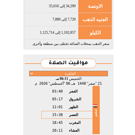
الاونصة
34,299 إلى 35,010
الجنيه الذهب
7,720 إلى 7,880
الكيلو
1,102,857 إلى 1,125,714
سعر الذهب بمحلات الصاغة تختلف بين منطقة وأخرى
مواقيت الصلاة
الخميس
06:11 مـ
21
صفر
1448 هـ
06
أغسطس
2026 م
الفجر
03:40
الشروق
05:17
الظهر
12:01
مصر
العصر
15:38
المغرب
18:45
العشاء
20:11