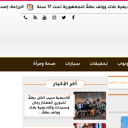
لف بطلاً للجمهورية تحت 17 سنة
الزراعة: إصدار 12 ألف موافقة وتصريح بالمبيدات خلال 6 شهور






ونواب
تحقيقات
سيارات
صحة ومرأة
بتوقيت القاهرة
آخر الأخبار
أكاديمية حبيب الكل بطلاً
للدوري الممتاز رجال
وسيدات وأكاديمية بلاك
وولف بطلاً...