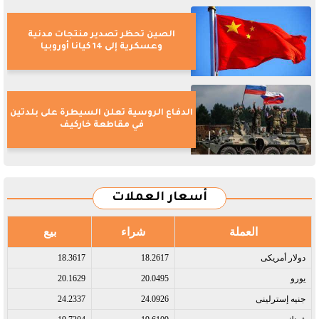
الصين تحظر تصدير منتجات مدنية
وعسكرية إلى 14 كيانا أوروبيا
الدفاع الروسية تعلن السيطرة على بلدتين
في مقاطعة خاركيف
أسعار العملات
العملة
شراء
بيع
دولار أمريكى​
18.2617
18.3617
يورو​
20.0495
20.1629
جنيه إسترلينى​
24.0926
24.2337