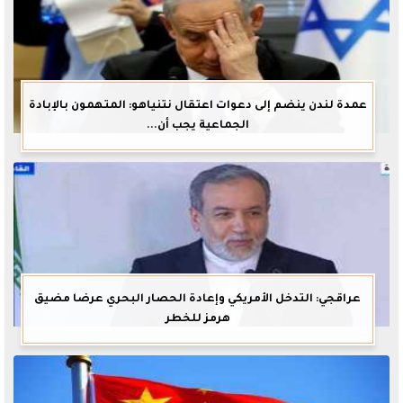
عمدة لندن ينضم إلى دعوات اعتقال نتنياهو: المتهمون بالإبادة
الجماعية يجب أن...
عراقجي: التدخل الأمريكي وإعادة الحصار البحري عرضا مضيق
هرمز للخطر