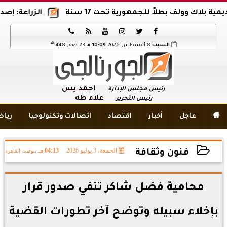
 وولف بطلاً للجمهورية تحت 17 سنة
الزراعة: إصدار 12 ألف موافقة وتصريح بالمبيدات خلال 6 شهور






هـ
السبت
8 أغسطس 2026
10:09 مـ
23 صفر 1448
أحمد يس
رئيس مجلس الإدارة
علاء طه
رئيس التحرير

عاجل
أخبار
اقتصاد
اتصالات وتكنولوجيا
ريا
الجمعة، 3 يوليو 2026
04:13 مـ
بتوقيت القاهرة
فنون وثقافة
2026-07-03 16:13:56
محامية فضل شاكر تنفي صدور قرار
بإخلاء سبيله وتوضح آخر تطورات القضية