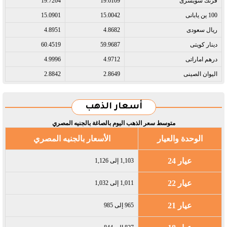
فرنك سويسرى​
19.6109
19.7204
100 ين يابانى​
15.0042
15.0901
ريال سعودى​
4.8682
4.8951
دينار كويتى​
59.9687
60.4519
درهم اماراتى​
4.9712
4.9996
اليوان الصينى​
2.8649
2.8842
أسعار الذهب
متوسط سعر الذهب اليوم بالصاغة بالجنيه المصري
الوحدة والعيار
الأسعار بالجنيه المصري
عيار 24
1,103 إلى 1,126
عيار 22
1,011 إلى 1,032
عيار 21
965 إلى 985