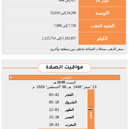
عيار 18
827 إلى 844
الاونصة
34,299 إلى 35,010
الجنيه الذهب
7,720 إلى 7,880
الكيلو
1,102,857 إلى 1,125,714
سعر الذهب بمحلات الصاغة تختلف بين منطقة وأخرى
مواقيت الصلاة
السبت
10:09 مـ
23
صفر
1448 هـ
08
أغسطس
2026 م
الفجر
03:42
الشروق
05:18
الظهر
12:01
مصر
العصر
15:38
المغرب
18:43