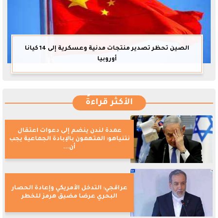
الصين تحظر تصدير منتجات مدنية وعسكرية إلى 14 كيانا
أوروبيا
الأكثر قراءةً
عمدة لندن ينضم إلى دعوات اعتقال
نتنياهو: المتهمون بالإبادة الجماعية يجب
أن...
عراقجي: التدخل الأمريكي وإعادة الحصار
البحري عرضا مضيق هرمز للخطر