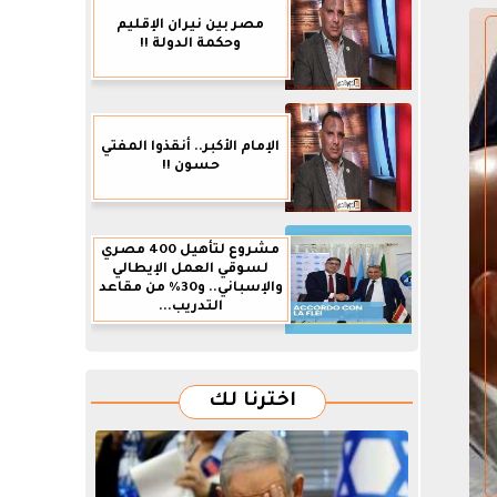
مصر بين نيران الإقليم
وحكمة الدولة !!
الإمام الأكبر.. أنقذوا المفتي
حسون !!
مشروع لتأهيل 400 مصري
لسوقي العمل الإيطالي
والإسباني.. و30% من مقاعد
التدريب...
اخترنا لك