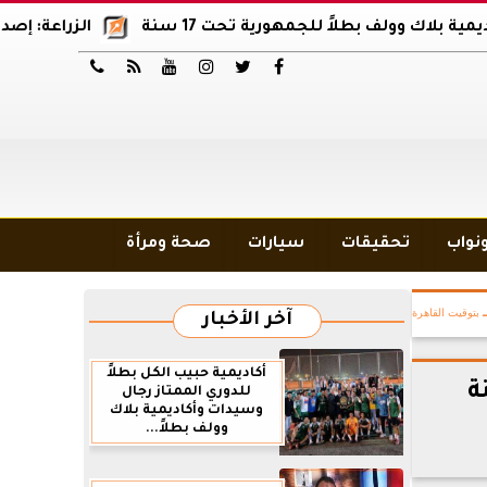
لف بطلاً للجمهورية تحت 17 سنة
الزراعة: إصدار 12 ألف موافقة وتصريح بالمبيدات خلال 6 شهور






ونواب
تحقيقات
سيارات
صحة ومرأة
بتوقيت القاهرة
آخر الأخبار
أكاديمية حبيب الكل بطلاً
نة
للدوري الممتاز رجال
وسيدات وأكاديمية بلاك
وولف بطلاً...