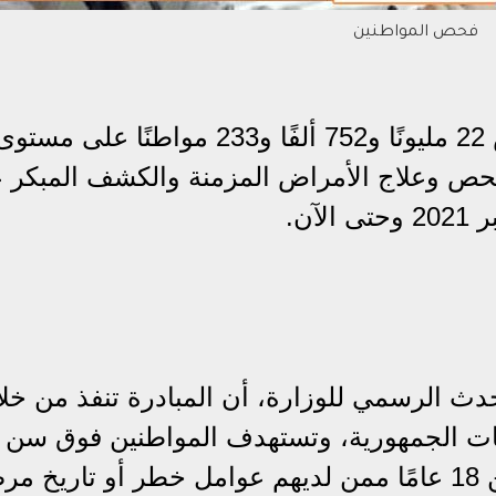
فحص المواطنين
أعلنت وزارة الصحة والسكان، فحص 22 مليونًا و752 ألفًا و233 مواطنًا على مستو
لفحص وعلاج الأمراض المزمنة والكشف المبكر 
آن.
دث الرسمي للوزارة، أن المبادرة تنفذ من خل
افظات الجمهورية، وتستهدف المواطنين فوق سن
الأربعين، بالإضافة إلى الشباب من سن 18 عامًا ممن لديهم عوامل خطر أو تاري