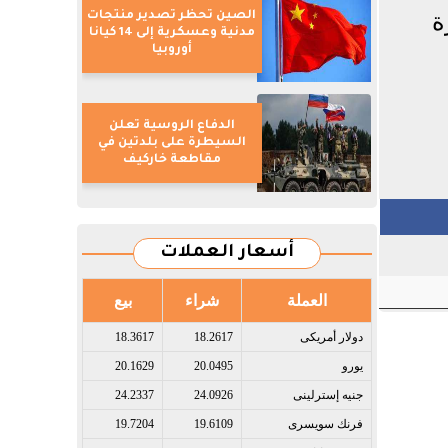
ة
الصين تحظر تصدير منتجات
مدنية وعسكرية إلى 14 كيانا
أوروبيا
الدفاع الروسية تعلن
السيطرة على بلدتين في
مقاطعة خاركيف
أسعار العملات
العملة
شراء
بيع
دولار أمريكى​
18.2617
18.3617
يورو​
20.0495
20.1629
جنيه إسترلينى​
24.0926
24.2337
فرنك سويسرى​
19.6109
19.7204