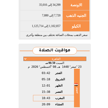
الاونصة
34,299 إلى 35,010
الجنيه الذهب
7,720 إلى 7,880
الكيلو
1,102,857 إلى 1,125,714
سعر الذهب بمحلات الصاغة تختلف بين منطقة وأخرى
مواقيت الصلاة
السبت
06:50 مـ
23
صفر
1448 هـ
08
أغسطس
2026 م
الفجر
03:42
الشروق
05:18
الظهر
12:01
مصر
العصر
15:38
المغرب
18:43
العشاء
20:09