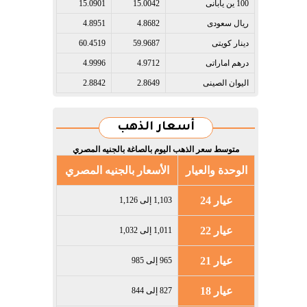
100 ين يابانى​
15.0042
15.0901
ريال سعودى​
4.8682
4.8951
دينار كويتى​
59.9687
60.4519
درهم اماراتى​
4.9712
4.9996
اليوان الصينى​
2.8649
2.8842
أسعار الذهب
متوسط سعر الذهب اليوم بالصاغة بالجنيه المصري
الوحدة والعيار
الأسعار بالجنيه المصري
عيار 24
1,103 إلى 1,126
عيار 22
1,011 إلى 1,032
عيار 21
965 إلى 985
عيار 18
827 إلى 844