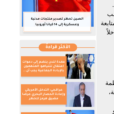
سب
الصين تحظر تصدير منتجات مدنية
ابعة
وعسكرية إلى 14 كيانا أوروبيا
اً
الأكثر قراءةً
عمدة لندن ينضم إلى دعوات
اعتقال نتنياهو: المتهمون
بالإبادة الجماعية يجب أن...
ظمة
عراقجي: التدخل الأمريكي
،
وإعادة الحصار البحري عرضا
مضيق هرمز للخطر