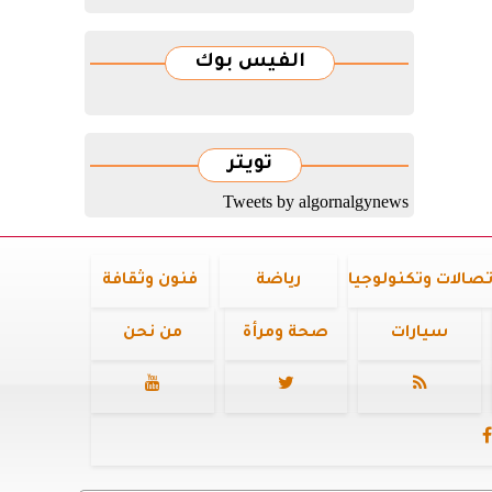
الفيس بوك
تويتر
Tweets by algornalgynews
تصالات وتكنولوجيا
رياضة
فنون وثقافة
سيارات
صحة ومرأة
من نحن



