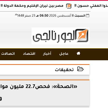
تي حسون !!
مصر بين نيران الإقليم وحكمة الدولة !!
أكاد
هـ
السبت
8 أغسطس 2026
06:50 مـ
23 صفر 1448

عاجل
أخبار
اقتصاد
اتصالات و
تحقيقات
2026-07-03 16:15:08
«الصحة»: فحص
و