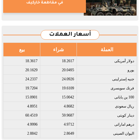
في مقاطعة خاركيف
أسعار العملات
العملة
شراء
بيع
دولار أمريكى​
18.2617
18.3617
يورو​
20.0495
20.1629
جنيه إسترلينى​
24.0926
24.2337
فرنك سويسرى​
19.6109
19.7204
100 ين يابانى​
15.0042
15.0901
ريال سعودى​
4.8682
4.8951
دينار كويتى​
59.9687
60.4519
درهم اماراتى​
4.9712
4.9996
اليوان الصينى​
2.8649
2.8842