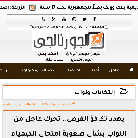
ك وولف بطلاً للجمهورية تحت 17 سنة
الزراعة: إصدار 12 ألف موافقة وتصريح بالمبيدات خلال 6 شهور






هـ
الجمعة
7 أغسطس 2026
02:39 صـ
21 صفر 1448
أحمد يس
رئيس مجلس الإدارة
علاء طه
رئيس التحرير

عاجل
أخبار
اقتصاد
اتصالات وتكنولوجيا
ريا
إنتخابات ونواب
الجمعة، 3 يوليو 2026
04:32 مـ
بتوقيت القاهرة
2026-07-03 16:32:10
يهدد تكافؤ الفرص.. تحرك عاجل من
النواب بشأن صعوبة امتحان الكيمياء