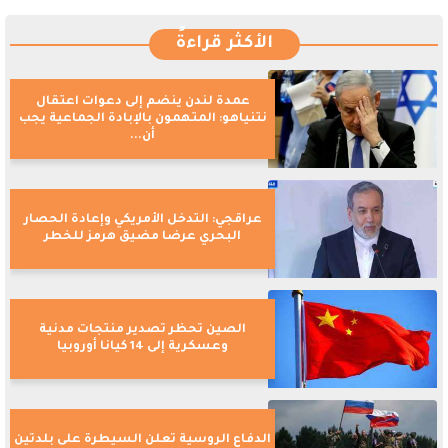
الأكثر قراءةً
عمدة لندن ينضم إلى دعوات اعتقال
نتنياهو: المتهمون بالإبادة الجماعية يجب
أن...
عراقجي: التدخل الأمريكي وإعادة الحصار
البحري عرضا مضيق هرمز للخطر
الصين تحظر تصدير منتجات مدنية
وعسكرية إلى 14 كيانا أوروبيا
الدفاع الروسية تعلن السيطرة على بلدتين