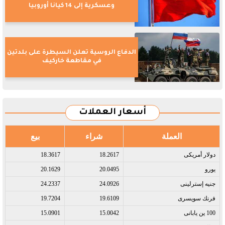
وعسكرية إلى 14 كيانا أوروبيا
الدفاع الروسية تعلن السيطرة على بلدتين
في مقاطعة خاركيف
أسعار العملات
العملة
شراء
بيع
دولار أمريكى​
18.2617
18.3617
يورو​
20.0495
20.1629
جنيه إسترلينى​
24.0926
24.2337
فرنك سويسرى​
19.6109
19.7204
100 ين يابانى​
15.0042
15.0901