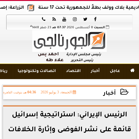
ك وولف بطلاً للجمهورية تحت 17 سنة
الزراعة: إصدار 12 ألف موافقة وتصريح بالمبيدات خلال 6 شهور






هـ
السبت
8 أغسطس 2026
07:37 صـ
23 صفر 1448
أحمد يس
رئيس مجلس الإدارة
علاء طه
رئيس التحرير

عاجل
أخبار
اقتصاد
اتصالات وتكنولوجيا
ريا
الجمعة، 3 يوليو 2026
04:36 مـ
بتوقيت القاهرة
أخبار
2026-07-03 16:36:11
الرئيس الإيراني: استراتيجية إسرائيل
قائمة على نشر الفوضى وإثارة الخلافات