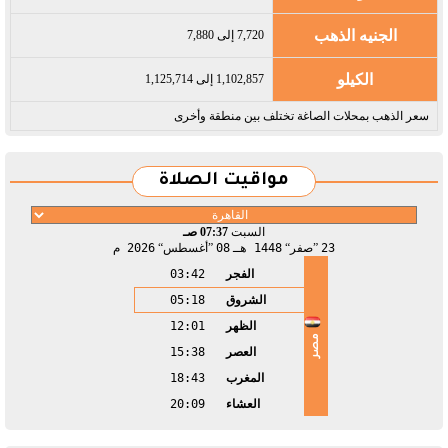
الجنيه الذهب
7,720 إلى 7,880
الكيلو
1,102,857 إلى 1,125,714
سعر الذهب بمحلات الصاغة تختلف بين منطقة وأخرى
مواقيت الصلاة
السبت
07:37 صـ
23
صفر
1448 هـ
08
أغسطس
2026 م
الفجر
03:42
الشروق
05:18
الظهر
12:01
مصر
العصر
15:38
المغرب
18:43
العشاء
20:09