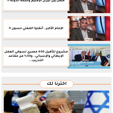
مصر بين نيران الإقليم وحكمة الدولة !!
الإمام الأكبر.. أنقذوا المفتي حسون !!
مشروع لتأهيل 400 مصري لسوقي العمل
الإيطالي والإسباني.. و30% من مقاعد
التدريب...
اخترنا لك