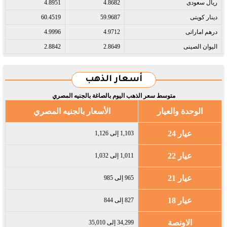
ريال سعودى​
4.8682
4.8951
دينار كويتى​
59.9687
60.4519
درهم اماراتى​
4.9712
4.9996
اليوان الصينى​
2.8649
2.8842
أسعار الذهب
متوسط سعر الذهب اليوم بالصاغة بالجنيه المصري
الوحدة والعيار
الأسعار بالجنيه المصري
عيار 24
1,103 إلى 1,126
عيار 22
1,011 إلى 1,032
عيار 21
965 إلى 985
عيار 18
827 إلى 844
الاونصة
34,299 إلى 35,010