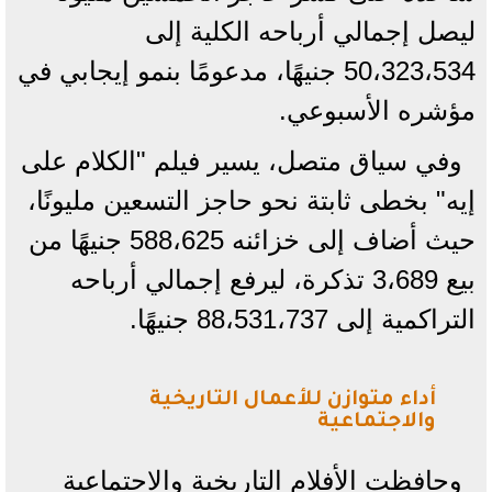
ليصل إجمالي أرباحه الكلية إلى
50،323،534 جنيهًا، مدعومًا بنمو إيجابي في
مؤشره الأسبوعي.
وفي سياق متصل، يسير فيلم "الكلام على
إيه" بخطى ثابتة نحو حاجز التسعين مليونًا،
حيث أضاف إلى خزائنه 588،625 جنيهًا من
بيع 3،689 تذكرة، ليرفع إجمالي أرباحه
التراكمية إلى 88،531،737 جنيهًا.
​أداء متوازن للأعمال التاريخية
والاجتماعية
و​حافظت الأفلام التاريخية والاجتماعية