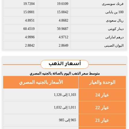
فرنك سويسرى​
19.6109
19.7204
100 ين يابانى​
15.0042
15.0901
ريال سعودى​
4.8682
4.8951
دينار كويتى​
59.9687
60.4519
درهم اماراتى​
4.9712
4.9996
اليوان الصينى​
2.8649
2.8842
أسعار الذهب
متوسط سعر الذهب اليوم بالصاغة بالجنيه المصري
الوحدة والعيار
الأسعار بالجنيه المصري
عيار 24
1,103 إلى 1,126
عيار 22
1,011 إلى 1,032
عيار 21
965 إلى 985