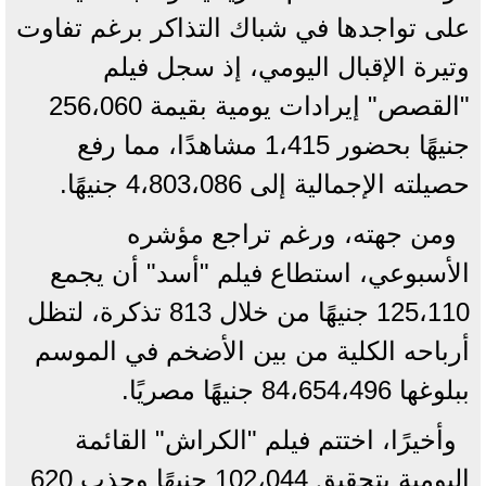
على تواجدها في شباك التذاكر برغم تفاوت
وتيرة الإقبال اليومي، إذ سجل فيلم
"القصص" إيرادات يومية بقيمة 256،060
جنيهًا بحضور 1،415 مشاهدًا، مما رفع
حصيلته الإجمالية إلى 4،803،086 جنيهًا.
ومن جهته، ورغم تراجع مؤشره
الأسبوعي، استطاع فيلم "أسد" أن يجمع
125،110 جنيهًا من خلال 813 تذكرة، لتظل
أرباحه الكلية من بين الأضخم في الموسم
ببلوغها 84،654،496 جنيهًا مصريًا.
وأخيرًا، اختتم فيلم "الكراش" القائمة
اليومية بتحقيق 102،044 جنيهًا وجذب 620