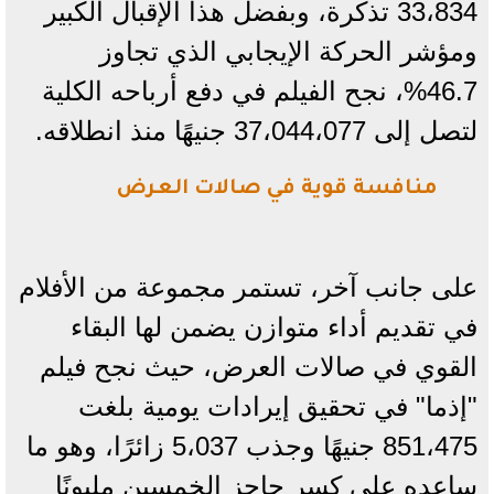
33،834 تذكرة، وبفضل هذا الإقبال الكبير
ومؤشر الحركة الإيجابي الذي تجاوز
46.7%، نجح الفيلم في دفع أرباحه الكلية
لتصل إلى 37،044،077 جنيهًا منذ انطلاقه.
منافسة قوية في صالات العرض
​على جانب آخر، تستمر مجموعة من الأفلام
في تقديم أداء متوازن يضمن لها البقاء
القوي في صالات العرض، حيث نجح فيلم
"إذما" في تحقيق إيرادات يومية بلغت
851،475 جنيهًا وجذب 5،037 زائرًا، وهو ما
ساعده على كسر حاجز الخمسين مليونًا