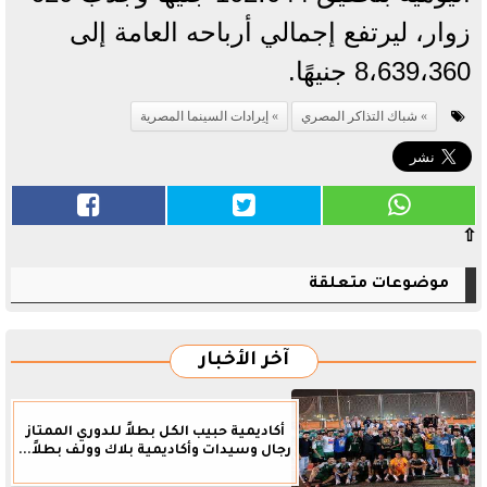
زوار، ليرتفع إجمالي أرباحه العامة إلى
8،639،360 جنيهًا.
شباك التذاكر المصري
إيرادات السينما المصرية
⇧
موضوعات متعلقة
آخر الأخبار
أكاديمية حبيب الكل بطلاً للدوري الممتاز
رجال وسيدات وأكاديمية بلاك وولف بطلاً...