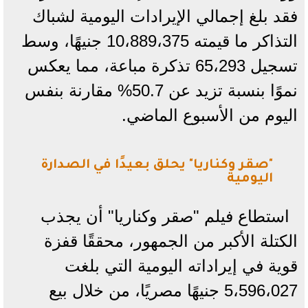
فقد بلغ إجمالي الإيرادات اليومية لشباك
التذاكر ما قيمته 10،889،375 جنيهًا، وسط
تسجيل 65،293 تذكرة مباعة، مما يعكس
نموًا بنسبة تزيد عن 50.7% مقارنة بنفس
اليوم من الأسبوع الماضي.
​"صقر وكناريا" يحلق بعيدًا في الصدارة
اليومية
​استطاع فيلم "صقر وكناريا" أن يجذب
الكتلة الأكبر من الجمهور، محققًا قفزة
قوية في إيراداته اليومية التي بلغت
5،596،027 جنيهًا مصريًا، من خلال بيع