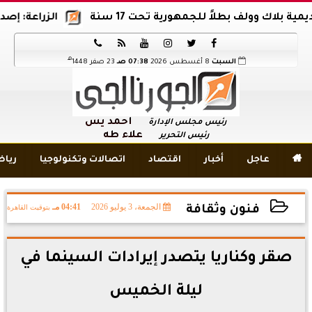
 وولف بطلاً للجمهورية تحت 17 سنة
الزراعة: إصدار 12 ألف موافقة وتصريح بالمبيدات خلال 6 شهور






هـ
السبت
8 أغسطس 2026
07:38 صـ
23 صفر 1448
أحمد يس
رئيس مجلس الإدارة
علاء طه
رئيس التحرير

عاجل
أخبار
اقتصاد
اتصالات وتكنولوجيا
ريا
الجمعة، 3 يوليو 2026
04:41 مـ
بتوقيت القاهرة
فنون وثقافة
2026-07-03 16:41:51
صقر وكناريا يتصدر إيرادات السينما في
ليلة الخميس