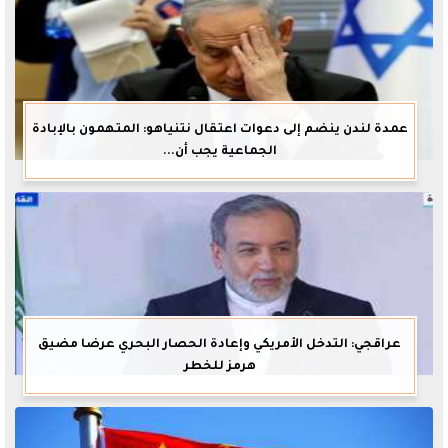
عمدة لندن ينضم إلى دعوات اعتقال نتنياهو: المتهمون بالإبادة
الجماعية يجب أن...
عراقجي: التدخل الأمريكي وإعادة الحصار البحري عرضا مضيق
هرمز للخطر