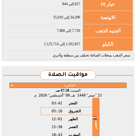
عيار 18
827 إلى 844
الاونصة
34,299 إلى 35,010
الجنيه الذهب
7,720 إلى 7,880
الكيلو
1,102,857 إلى 1,125,714
سعر الذهب بمحلات الصاغة تختلف بين منطقة وأخرى
مواقيت الصلاة
السبت
07:38 صـ
23
صفر
1448 هـ
08
أغسطس
2026 م
الفجر
03:42
الشروق
05:18
الظهر
12:01
مصر
العصر
15:38
المغرب
18:43