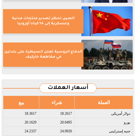
الصين تحظر تصدير منتجات مدنية
وعسكرية إلى 14 كيانا أوروبيا
الدفاع الروسية تعلن السيطرة على بلدتين
في مقاطعة خاركيف
أسعار العملات
العملة
شراء
بيع
دولار أمريكى​
18.2617
18.3617
يورو​
20.0495
20.1629
جنيه إسترلينى​
24.0926
24.2337