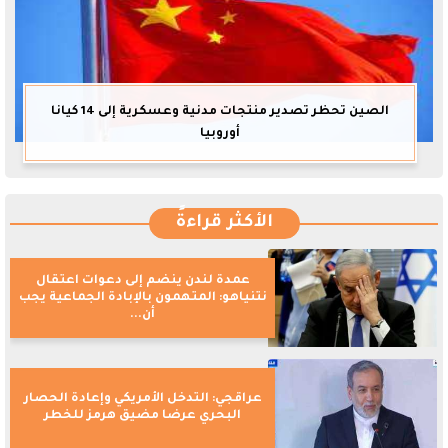
الصين تحظر تصدير منتجات مدنية وعسكرية إلى 14 كيانا
أوروبيا
الأكثر قراءةً
عمدة لندن ينضم إلى دعوات اعتقال
نتنياهو: المتهمون بالإبادة الجماعية يجب
أن...
عراقجي: التدخل الأمريكي وإعادة الحصار
البحري عرضا مضيق هرمز للخطر