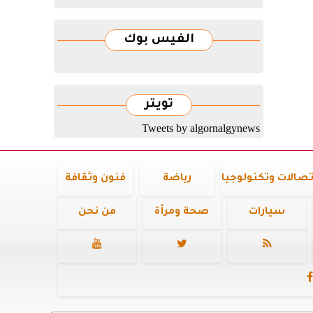
الفيس بوك
تويتر
Tweets by algornalgynews
تصالات وتكنولوجيا
رياضة
فنون وثقافة
سيارات
صحة ومرأة
من نحن



