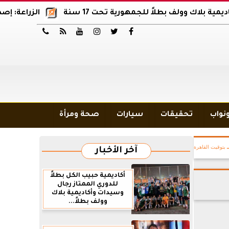
 وولف بطلاً للجمهورية تحت 17 سنة
الزراعة: إصدار 12 ألف موافقة وتصريح بالمبيدات خلال 6 شهور






ونواب
تحقيقات
سيارات
صحة ومرأة
بتوقيت القاهرة
آخر الأخبار
أكاديمية حبيب الكل بطلاً
للدوري الممتاز رجال
وسيدات وأكاديمية بلاك
وولف بطلاً...