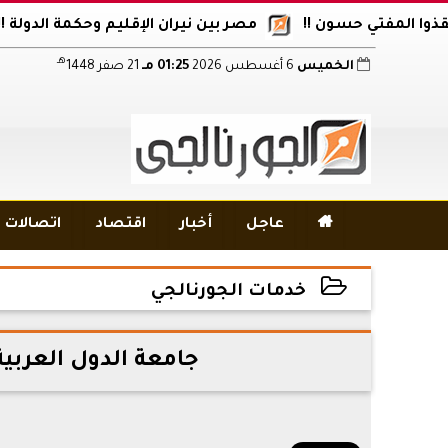
المفتي حسون !!
مصر بين نيران الإقليم وحكمة الدولة !!
أ
هـ
الخميس
6 أغسطس 2026
01:25 مـ
21 صفر 1448

عاجل
أخبار
اقتصاد
اتصالات و
خدمات الجورنالجي
2015-12-01 05:38:49
جامعة الدول العربية 