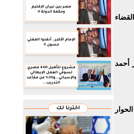
مصر بين نيران الإقليم
وحكمة الدولة !!
القضاء
الإمام الأكبر.. أنقذوا المفتي
حسون !!
ر أحمد
مشروع لتأهيل 400 مصري
لسوقي العمل الإيطالي
والإسباني.. و30% من مقاعد
التدريب...
الحوار
اخترنا لك