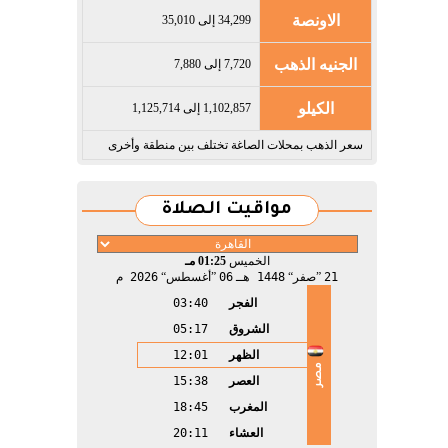
الاونصة
34,299 إلى 35,010
الجنيه الذهب
7,720 إلى 7,880
الكيلو
1,102,857 إلى 1,125,714
سعر الذهب بمحلات الصاغة تختلف بين منطقة وأخرى
مواقيت الصلاة
الخميس
01:25 مـ
21
صفر
1448 هـ
06
أغسطس
2026 م
الفجر
03:40
الشروق
05:17
الظهر
12:01
مصر
العصر
15:38
المغرب
18:45
العشاء
20:11