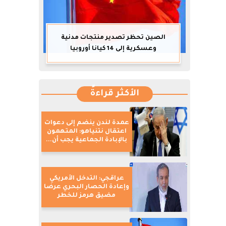
الصين تحظر تصدير منتجات مدنية
وعسكرية إلى 14 كيانا أوروبيا
الأكثر قراءةً
عمدة لندن ينضم إلى دعوات
اعتقال نتنياهو: المتهمون
بالإبادة الجماعية يجب أن...
عراقجي: التدخل الأمريكي
وإعادة الحصار البحري عرضا
مضيق هرمز للخطر