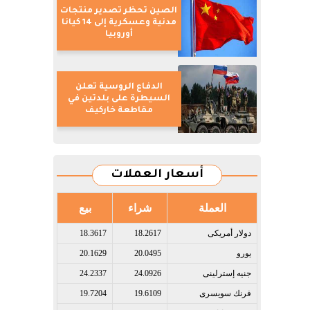
الصين تحظر تصدير منتجات
مدنية وعسكرية إلى 14 كيانا
أوروبيا
الدفاع الروسية تعلن
السيطرة على بلدتين في
مقاطعة خاركيف
أسعار العملات
العملة
شراء
بيع
دولار أمريكى​
18.2617
18.3617
يورو​
20.0495
20.1629
جنيه إسترلينى​
24.0926
24.2337
فرنك سويسرى​
19.6109
19.7204