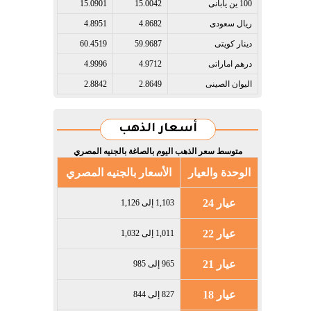
100 ين يابانى​
15.0042
15.0901
ريال سعودى​
4.8682
4.8951
دينار كويتى​
59.9687
60.4519
درهم اماراتى​
4.9712
4.9996
اليوان الصينى​
2.8649
2.8842
أسعار الذهب
متوسط سعر الذهب اليوم بالصاغة بالجنيه المصري
الوحدة والعيار
الأسعار بالجنيه المصري
عيار 24
1,103 إلى 1,126
عيار 22
1,011 إلى 1,032
عيار 21
965 إلى 985
عيار 18
827 إلى 844