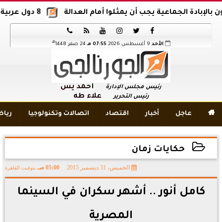
دة الجماعية يجب أن يمثلوا أمام العدالة
8 دول عربية وإسلامية تدين اقتحام المسجد الأقصى






هـ
الأحد
9 أغسطس 2026
07:55 مـ
24 صفر 1448
أحمد يس
رئيس مجلس الإدارة
علاء طه
رئيس التحرير

عاجل
أخبار
اقتصاد
اتصالات وتكنولوجيا
ريا
حكايات زمان
الخميس، 31 ديسمبر 2015
05:00 صـ
بتوقيت القاهرة
2015-12-31 05:00:52
كامل أنور .. أشهر سكران في السينما
المصرية