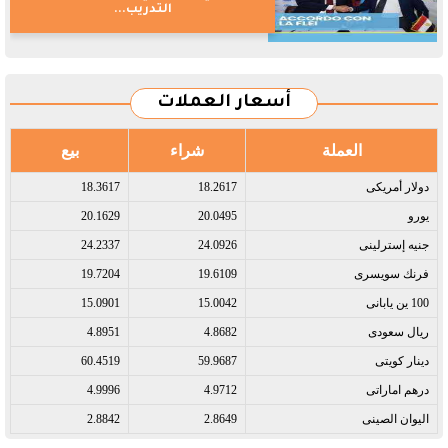
التدريب...
أسعار العملات
العملة
شراء
بيع
دولار أمريكى​
18.2617
18.3617
يورو​
20.0495
20.1629
جنيه إسترلينى​
24.0926
24.2337
فرنك سويسرى​
19.6109
19.7204
100 ين يابانى​
15.0042
15.0901
ريال سعودى​
4.8682
4.8951
دينار كويتى​
59.9687
60.4519
درهم اماراتى​
4.9712
4.9996
اليوان الصينى​
2.8649
2.8842