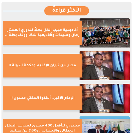
الأكثر قراءةً
أكاديمية حبيب الكل بطلاً للدوري الممتاز
رجال وسيدات وأكاديمية بلاك وولف بطلاً...
مصر بين نيران الإقليم وحكمة الدولة !!
الإمام الأكبر.. أنقذوا المفتي حسون !!
مشروع لتأهيل 400 مصري لسوقي العمل
الإيطالي والإسباني.. و30% من مقاعد