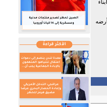
ناء
الصين تحظر تصدير منتجات مدنية
أرضه
وعسكرية إلى 14 كيانا أوروبيا
الأكثر قراءةً
عمدة لندن ينضم إلى دعوات
اعتقال نتنياهو: المتهمون
بالإبادة الجماعية يجب أن...
عراقجي: التدخل الأمريكي
وإعادة الحصار البحري عرضا
مضيق هرمز للخطر