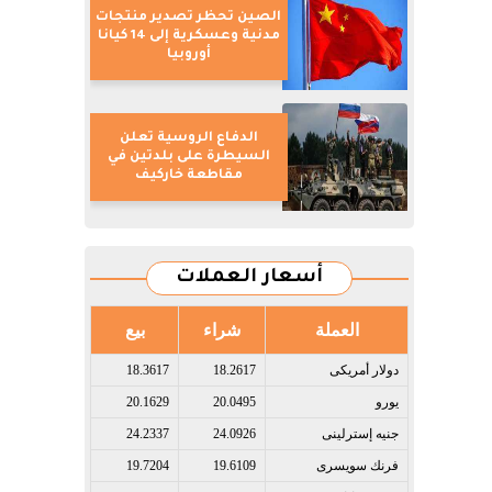
الصين تحظر تصدير منتجات
مدنية وعسكرية إلى 14 كيانا
أوروبيا
الدفاع الروسية تعلن
السيطرة على بلدتين في
مقاطعة خاركيف
أسعار العملات
العملة
شراء
بيع
دولار أمريكى​
18.2617
18.3617
يورو​
20.0495
20.1629
جنيه إسترلينى​
24.0926
24.2337
فرنك سويسرى​
19.6109
19.7204