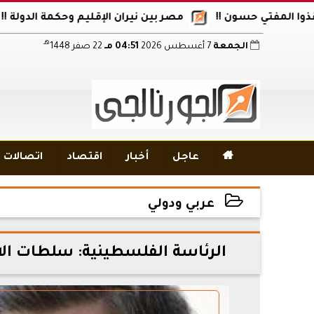
فتي حسون !!
مصر بين نيران الإقليم وحكمة الدولة !!
أكا
هـ
الجمعة
7 أغسطس 2026
04:51 مـ
22 صفر 1448

عاجل
أخبار
اقتصاد
اتصالات و
عربي ودولي
2023-05-13 12:42:46
الرئاسة الفلسطينية: سلطات الا