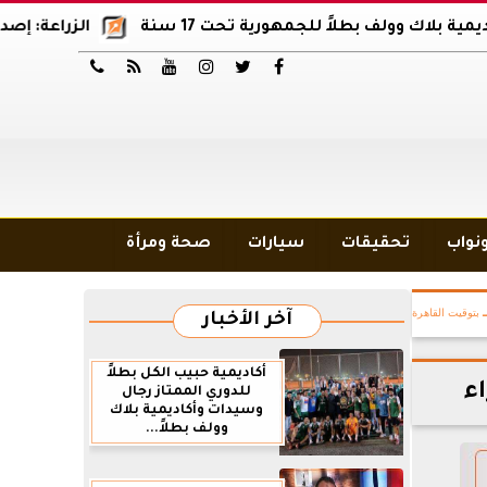
ولف بطلاً للجمهورية تحت 17 سنة
الزراعة: إصدار 12 ألف موافقة وتصريح بالمبيدات خلال 6 شهور






ونواب
تحقيقات
سيارات
صحة ومرأة
بتوقيت القاهرة
آخر الأخبار
أكاديمية حبيب الكل بطلاً
ء
للدوري الممتاز رجال
وسيدات وأكاديمية بلاك
وولف بطلاً...