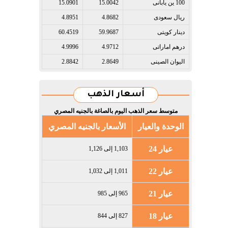
100 ين يابانى​
15.0042
15.0901
ريال سعودى​
4.8682
4.8951
دينار كويتى​
59.9687
60.4519
درهم اماراتى​
4.9712
4.9996
اليوان الصينى​
2.8649
2.8842
أسعار الذهب
متوسط سعر الذهب اليوم بالصاغة بالجنيه المصري
الوحدة والعيار
الأسعار بالجنيه المصري
عيار 24
1,103 إلى 1,126
عيار 22
1,011 إلى 1,032
عيار 21
965 إلى 985
عيار 18
827 إلى 844