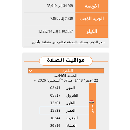
الاونصة
34,299 إلى 35,010
الجنيه الذهب
7,720 إلى 7,880
الكيلو
1,102,857 إلى 1,125,714
سعر الذهب بمحلات الصاغة تختلف بين منطقة وأخرى
مواقيت الصلاة
الجمعة
04:51 مـ
22
صفر
1448 هـ
07
أغسطس
2026 م
الفجر
03:41
الشروق
05:17
الظهر
12:01
مصر
العصر
15:38
المغرب
18:44
العشاء
20:10