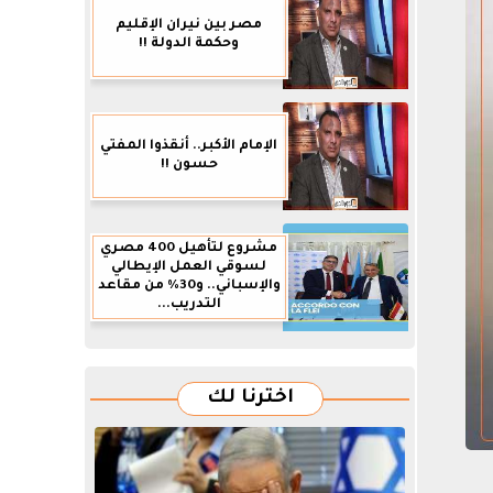
مصر بين نيران الإقليم
وحكمة الدولة !!
الإمام الأكبر.. أنقذوا المفتي
حسون !!
مشروع لتأهيل 400 مصري
لسوقي العمل الإيطالي
والإسباني.. و30% من مقاعد
التدريب...
اخترنا لك