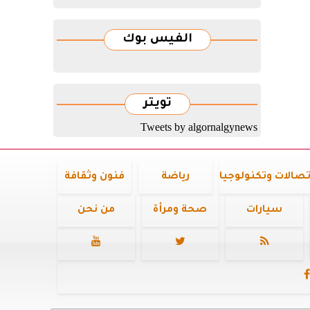
الفيس بوك
تويتر
Tweets by algornalgynews
تصالات وتكنولوجيا
رياضة
فنون وثقافة
سيارات
صحة ومرأة
من نحن



