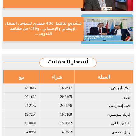
مشروع لتأهيل 400 مصري لسوقي العمل
الإيطالي والإسباني.. و30% من مقاعد
التدريب...
أسعار العملات
العملة
شراء
بيع
دولار أمريكى​
18.2617
18.3617
يورو​
20.0495
20.1629
جنيه إسترلينى​
24.0926
24.2337
فرنك سويسرى​
19.6109
19.7204
100 ين يابانى​
15.0042
15.0901
ريال سعودى​
4.8682
4.8951