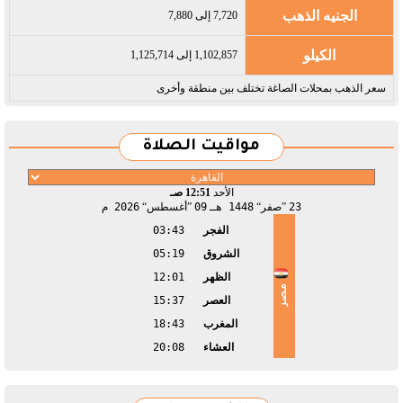
الجنيه الذهب
7,720 إلى 7,880
الكيلو
1,102,857 إلى 1,125,714
سعر الذهب بمحلات الصاغة تختلف بين منطقة وأخرى
مواقيت الصلاة
الأحد
12:51 صـ
23
صفر
1448 هـ
09
أغسطس
2026 م
الفجر
03:43
الشروق
05:19
الظهر
12:01
مصر
العصر
15:37
المغرب
18:43
العشاء
20:08