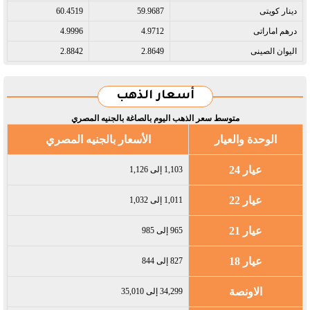
دينار كويتى​
59.9687
60.4519
درهم اماراتى​
4.9712
4.9996
اليوان الصينى​
2.8649
2.8842
أسعار الذهب
متوسط سعر الذهب اليوم بالصاغة بالجنيه المصري
الوحدة والعيار
الأسعار بالجنيه المصري
عيار 24
1,103 إلى 1,126
عيار 22
1,011 إلى 1,032
عيار 21
965 إلى 985
عيار 18
827 إلى 844
الاونصة
34,299 إلى 35,010