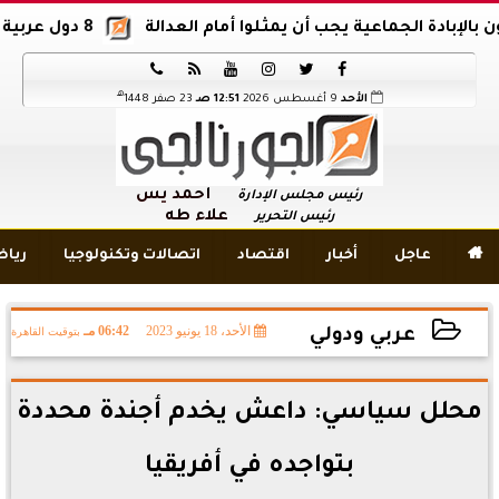
دة الجماعية يجب أن يمثلوا أمام العدالة
8 دول عربية وإسلامية تدين اقتحام المسجد الأقصى






هـ
الأحد
9 أغسطس 2026
12:51 صـ
23 صفر 1448
أحمد يس
رئيس مجلس الإدارة
علاء طه
رئيس التحرير

عاجل
أخبار
اقتصاد
اتصالات وتكنولوجيا
ريا
الأحد، 18 يونيو 2023
06:42 مـ
بتوقيت القاهرة
عربي ودولي
2023-06-18 18:42:12
محلل سياسي: داعش يخدم أجندة محددة
بتواجده في أفريقيا