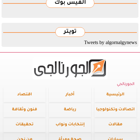
الفيس بوك
تويتر
Tweets by algornalgynews
الجورنالجي
الرئيسية
أخبار
اقتصاد
اتصالات وتكنولوجيا
رياضة
فنون وثقافة
مقالات
إنتخابات ونواب
تحقيقات
سيارات
صحة ومرأة
من نحن