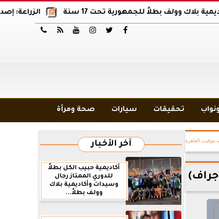
لف بطلاً للجمهورية تحت 17 سنة
الزراعة: إصدار 12 ألف موافقة وتصريح بالمبيدات خلال 6 شهور






ونواب
تحقيقات
سيارات
صحة ومرأة
بتوقيت القاهرة
آخر الأخبار
أكاديمية حبيب الكل بطلاً
جراف)
للدوري الممتاز رجال
وسيدات وأكاديمية بلاك
وولف بطلاً...