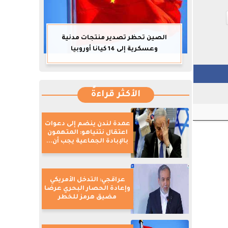
الصين تحظر تصدير منتجات مدنية
وعسكرية إلى 14 كيانا أوروبيا
الأكثر قراءةً
عمدة لندن ينضم إلى دعوات
اعتقال نتنياهو: المتهمون
بالإبادة الجماعية يجب أن...
عراقجي: التدخل الأمريكي
وإعادة الحصار البحري عرضا
مضيق هرمز للخطر