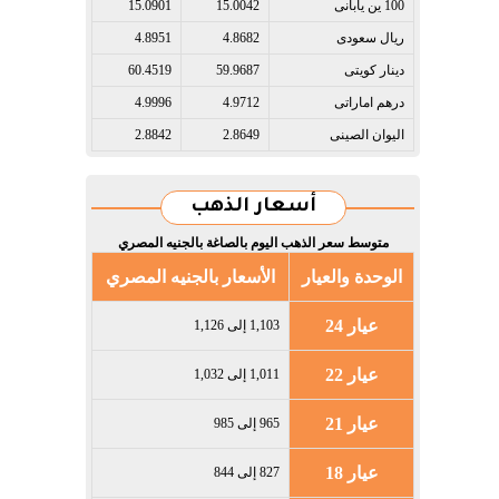
100 ين يابانى​
15.0042
15.0901
ريال سعودى​
4.8682
4.8951
دينار كويتى​
59.9687
60.4519
درهم اماراتى​
4.9712
4.9996
اليوان الصينى​
2.8649
2.8842
أسعار الذهب
متوسط سعر الذهب اليوم بالصاغة بالجنيه المصري
الوحدة والعيار
الأسعار بالجنيه المصري
عيار 24
1,103 إلى 1,126
عيار 22
1,011 إلى 1,032
عيار 21
965 إلى 985
عيار 18
827 إلى 844