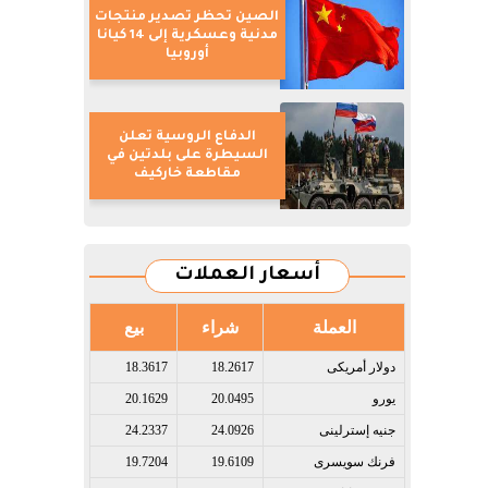
الصين تحظر تصدير منتجات
مدنية وعسكرية إلى 14 كيانا
أوروبيا
الدفاع الروسية تعلن
السيطرة على بلدتين في
مقاطعة خاركيف
أسعار العملات
العملة
شراء
بيع
دولار أمريكى​
18.2617
18.3617
يورو​
20.0495
20.1629
جنيه إسترلينى​
24.0926
24.2337
فرنك سويسرى​
19.6109
19.7204