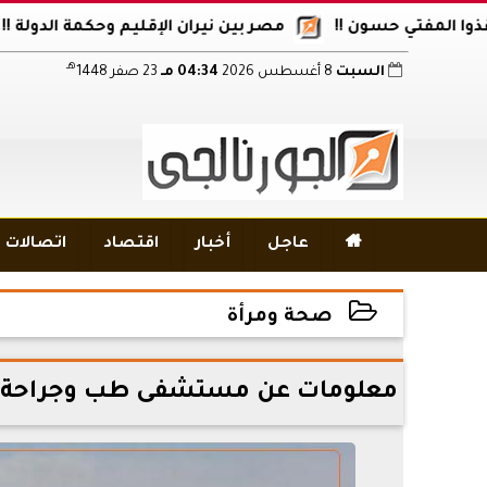
فتي حسون !!
مصر بين نيران الإقليم وحكمة الدولة !!
أكا
هـ
السبت
8 أغسطس 2026
04:34 مـ
23 صفر 1448

عاجل
أخبار
اقتصاد
اتصالات و
صحة ومرأة
2023-06-18 21:56:41
معلومات عن مستشفى طب وجراحة الأ