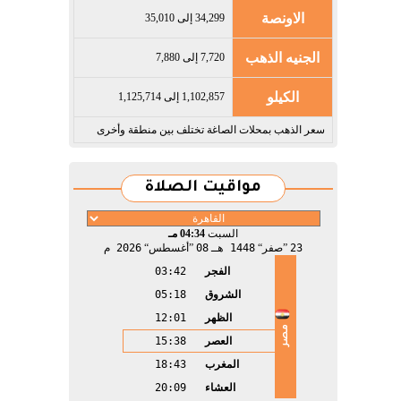
الاونصة
34,299 إلى 35,010
الجنيه الذهب
7,720 إلى 7,880
الكيلو
1,102,857 إلى 1,125,714
سعر الذهب بمحلات الصاغة تختلف بين منطقة وأخرى
مواقيت الصلاة
السبت
04:34 مـ
23
صفر
1448 هـ
08
أغسطس
2026 م
الفجر
03:42
الشروق
05:18
الظهر
12:01
مصر
العصر
15:38
المغرب
18:43
العشاء
20:09