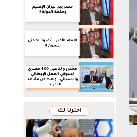
مصر بين نيران الإقليم
وحكمة الدولة !!
الإمام الأكبر.. أنقذوا المفتي
حسون !!
مشروع لتأهيل 400 مصري
لسوقي العمل الإيطالي
والإسباني.. و30% من مقاعد
التدريب...
اخترنا لك