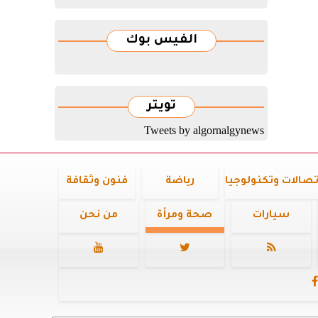
الفيس بوك
تويتر
Tweets by algornalgynews
تصالات وتكنولوجيا
رياضة
فنون وثقافة
سيارات
صحة ومرأة
من نحن



