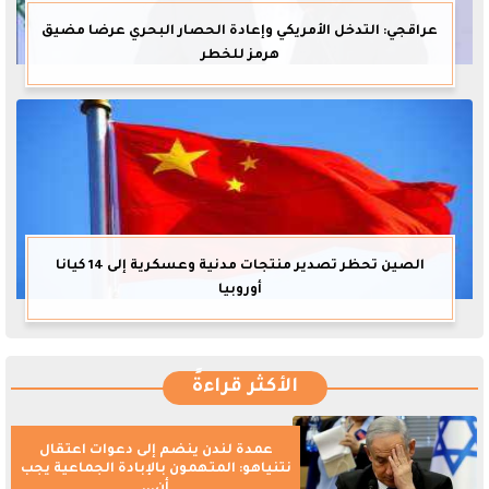
عراقجي: التدخل الأمريكي وإعادة الحصار البحري عرضا مضيق
هرمز للخطر
الصين تحظر تصدير منتجات مدنية وعسكرية إلى 14 كيانا
أوروبيا
الأكثر قراءةً
عمدة لندن ينضم إلى دعوات اعتقال
نتنياهو: المتهمون بالإبادة الجماعية يجب
أن...