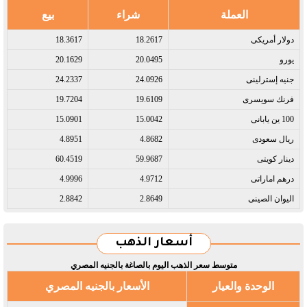
العملة
شراء
بيع
دولار أمريكى​
18.2617
18.3617
يورو​
20.0495
20.1629
جنيه إسترلينى​
24.0926
24.2337
فرنك سويسرى​
19.6109
19.7204
100 ين يابانى​
15.0042
15.0901
ريال سعودى​
4.8682
4.8951
دينار كويتى​
59.9687
60.4519
درهم اماراتى​
4.9712
4.9996
اليوان الصينى​
2.8649
2.8842
أسعار الذهب
متوسط سعر الذهب اليوم بالصاغة بالجنيه المصري
الوحدة والعيار
الأسعار بالجنيه المصري