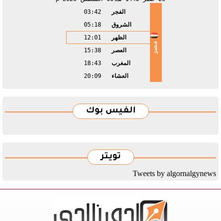
الفجر
03:42
الشروق
05:18
الظهر
12:01
مصر
العصر
15:38
المغرب
18:43
العشاء
20:09
الفيس بوك
تويتر
Tweets by algornalgynews