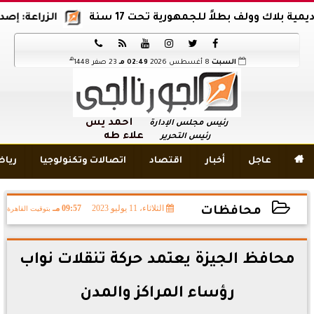
ك وولف بطلاً للجمهورية تحت 17 سنة
الزراعة: إصدار 12 ألف موافقة وتصريح بالمبيدات خلال 6 شهور






هـ
السبت
8 أغسطس 2026
02:49 مـ
23 صفر 1448
أحمد يس
رئيس مجلس الإدارة
علاء طه
رئيس التحرير

عاجل
أخبار
اقتصاد
اتصالات وتكنولوجيا
ريا
الثلاثاء، 11 يوليو 2023
09:57 مـ
بتوقيت القاهرة
محافظات
2023-07-11 21:57:27
محافظ الجيزة يعتمد حركة تنقلات نواب
رؤساء المراكز والمدن