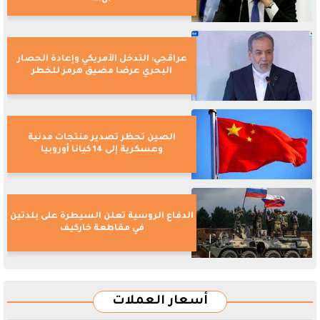
عراقجي: التدخل الأمريكي وإعادة الحصار
البحري عرضا مضيق هرمز للخطر
الصين تحظر تصدير منتجات مدنية
وعسكرية إلى 14 كيانا أوروبيا
الدفاع الروسية تعلن السيطرة على بلدتين
في مقاطعة خاركيف
أسعار العملات