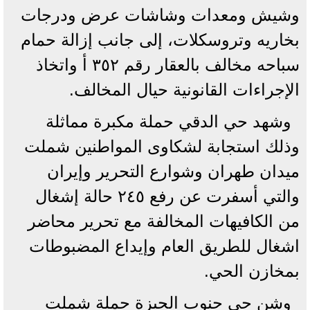
وشيش ومعدات وشاشات عرض ودرجات
بخاريه وتروسكلات، إلى جانب إزالة حمام
سباحه مخالف بالعقار رقم ٣٥٢ أ واتخاذ
الإجراءات القانونية حيال المخالف.
وشهد حي الدقي حملة مكبرة مماثلة
وذلك استجابة لشكاوى المواطنين شملت
ميدان طهران وشوارع التحرير وإيران
والتي أسفرت عن رفع ٢٤٥ حالة إشغال
من الكافيهات المخالفة مع تحرير محاضر
اشغال للطريق العام وإيداع المضبوطات
بمخازن الحي.
وشن حي جنوب الجيزة حملة شملت