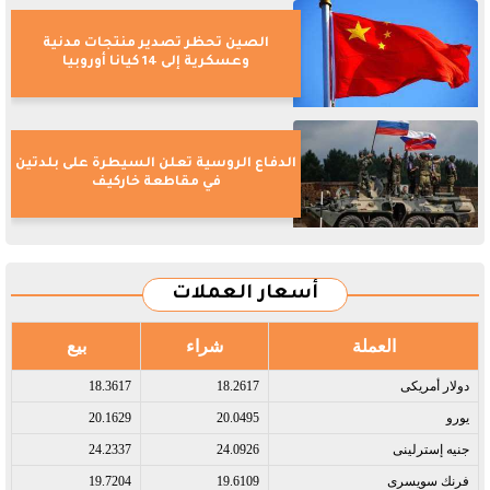
الصين تحظر تصدير منتجات مدنية
وعسكرية إلى 14 كيانا أوروبيا
الدفاع الروسية تعلن السيطرة على بلدتين
في مقاطعة خاركيف
أسعار العملات
العملة
شراء
بيع
دولار أمريكى​
18.2617
18.3617
يورو​
20.0495
20.1629
جنيه إسترلينى​
24.0926
24.2337
فرنك سويسرى​
19.6109
19.7204