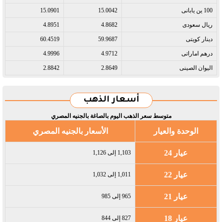
100 ين يابانى​
15.0042
15.0901
ريال سعودى​
4.8682
4.8951
دينار كويتى​
59.9687
60.4519
درهم اماراتى​
4.9712
4.9996
اليوان الصينى​
2.8649
2.8842
أسعار الذهب
متوسط سعر الذهب اليوم بالصاغة بالجنيه المصري
الوحدة والعيار
الأسعار بالجنيه المصري
عيار 24
1,103 إلى 1,126
عيار 22
1,011 إلى 1,032
عيار 21
965 إلى 985
عيار 18
827 إلى 844