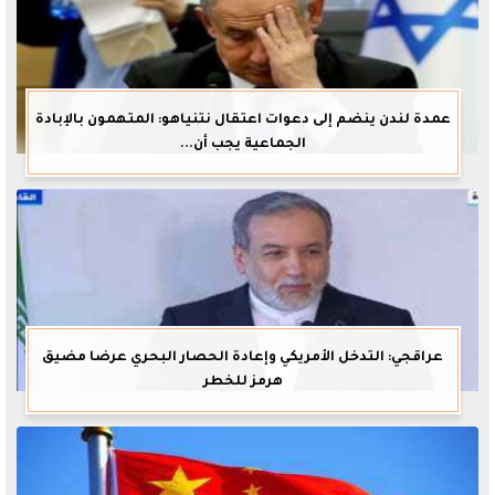
عمدة لندن ينضم إلى دعوات اعتقال نتنياهو: المتهمون بالإبادة
الجماعية يجب أن...
عراقجي: التدخل الأمريكي وإعادة الحصار البحري عرضا مضيق
هرمز للخطر