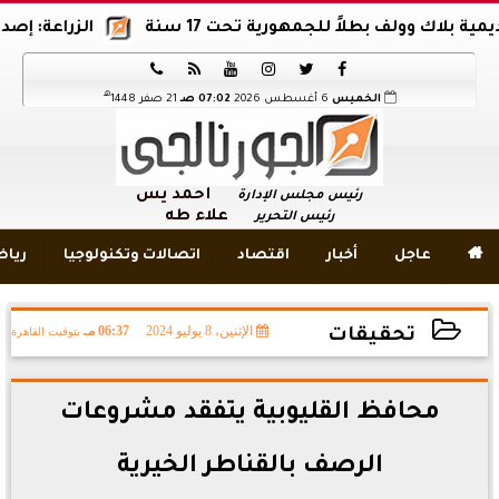
ك وولف بطلاً للجمهورية تحت 17 سنة
الزراعة: إصدار 12 ألف موافقة وتصريح بالمبيدات خلال 6 شهور






هـ
الخميس
6 أغسطس 2026
07:02 صـ
21 صفر 1448
أحمد يس
رئيس مجلس الإدارة
علاء طه
رئيس التحرير

عاجل
أخبار
اقتصاد
اتصالات وتكنولوجيا
ريا
الإثنين، 8 يوليو 2024
06:37 مـ
بتوقيت القاهرة
تحقيقات
2024-07-08 18:37:56
محافظ القليوبية يتفقد مشروعات
الرصف بالقناطر الخيرية