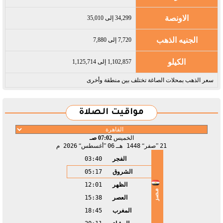
الاونصة
34,299 إلى 35,010
الجنيه الذهب
7,720 إلى 7,880
الكيلو
1,102,857 إلى 1,125,714
سعر الذهب بمحلات الصاغة تختلف بين منطقة وأخرى
مواقيت الصلاة
الخميس
07:02 صـ
21
صفر
1448 هـ
06
أغسطس
2026 م
الفجر
03:40
الشروق
05:17
الظهر
12:01
مصر
العصر
15:38
المغرب
18:45