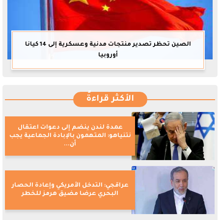
الصين تحظر تصدير منتجات مدنية وعسكرية إلى 14 كيانا
أوروبيا
الأكثر قراءةً
عمدة لندن ينضم إلى دعوات اعتقال
نتنياهو: المتهمون بالإبادة الجماعية يجب
أن...
عراقجي: التدخل الأمريكي وإعادة الحصار
البحري عرضا مضيق هرمز للخطر