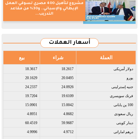
مشروع لتأهيل 400 مصري لسوقي العمل
الإيطالي والإسباني.. و30% من مقاعد
التدريب...
أسعار العملات
العملة
شراء
بيع
دولار أمريكى​
18.2617
18.3617
يورو​
20.0495
20.1629
جنيه إسترلينى​
24.0926
24.2337
فرنك سويسرى​
19.6109
19.7204
100 ين يابانى​
15.0042
15.0901
ريال سعودى​
4.8682
4.8951
دينار كويتى​
59.9687
60.4519
درهم اماراتى​
4.9712
4.9996