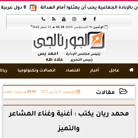
ة الجماعية يجب أن يمثلوا أمام العدالة
8 دول عربية وإسلامية تدين اقتحام المسجد الأقصى






هـ
الإثنين
10 أغسطس 2026
05:36 مـ
25 صفر 1448
أحمد يس
رئيس مجلس الإدارة
علاء طه
رئيس التحرير

عاجل
أخبار
اقتصاد
اتصالات وتكنولوجيا
ريا
الخميس، 6 مارس 2025
08:08 مـ
بتوقيت القاهرة
مقالات
2025-03-06 20:08:19
محمد ريان يكتب : أغنية وغناء المشاعر
والتميز