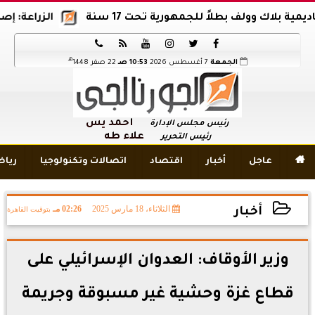
ك وولف بطلاً للجمهورية تحت 17 سنة
الزراعة: إصدار 12 ألف موافقة وتصريح بالمبيدات خلال 6 شهور






هـ
الجمعة
7 أغسطس 2026
10:53 صـ
22 صفر 1448
أحمد يس
رئيس مجلس الإدارة
علاء طه
رئيس التحرير

عاجل
أخبار
اقتصاد
اتصالات وتكنولوجيا
ريا
الثلاثاء، 18 مارس 2025
02:26 مـ
بتوقيت القاهرة
أخبار
2025-03-18 14:26:04
وزير الأوقاف: العدوان الإسرائيلي على
قطاع غزة وحشية غير مسبوقة وجريمة