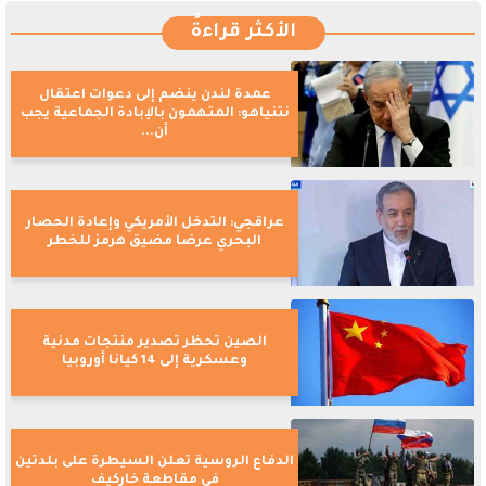
الأكثر قراءةً
عمدة لندن ينضم إلى دعوات اعتقال
نتنياهو: المتهمون بالإبادة الجماعية يجب
أن...
عراقجي: التدخل الأمريكي وإعادة الحصار
البحري عرضا مضيق هرمز للخطر
الصين تحظر تصدير منتجات مدنية
وعسكرية إلى 14 كيانا أوروبيا
الدفاع الروسية تعلن السيطرة على بلدتين
في مقاطعة خاركيف