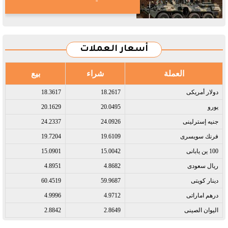
أسعار العملات
العملة
شراء
بيع
دولار أمريكى​
18.2617
18.3617
يورو​
20.0495
20.1629
جنيه إسترلينى​
24.0926
24.2337
فرنك سويسرى​
19.6109
19.7204
100 ين يابانى​
15.0042
15.0901
ريال سعودى​
4.8682
4.8951
دينار كويتى​
59.9687
60.4519
درهم اماراتى​
4.9712
4.9996
اليوان الصينى​
2.8649
2.8842