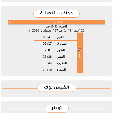
مواقيت الصلاة
الجمعة
10:53 صـ
22
صفر
1448 هـ
07
أغسطس
2026 م
الفجر
03:41
الشروق
05:17
الظهر
12:01
مصر
العصر
15:38
المغرب
18:44
العشاء
20:10
الفيس بوك
تويتر