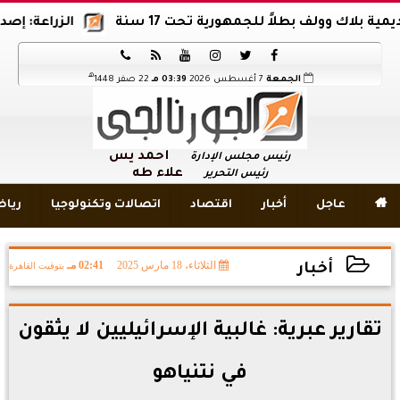
وولف بطلاً للجمهورية تحت 17 سنة
الزراعة: إصدار 12 ألف موافقة وتصريح بالمبيدات خلال 6 شهور






هـ
الجمعة
7 أغسطس 2026
03:39 مـ
22 صفر 1448
أحمد يس
رئيس مجلس الإدارة
علاء طه
رئيس التحرير

عاجل
أخبار
اقتصاد
اتصالات وتكنولوجيا
ريا
الثلاثاء، 18 مارس 2025
02:41 مـ
بتوقيت القاهرة
أخبار
2025-03-18 14:41:24
تقارير عبرية: غالبية الإسرائيليين لا يثقون
في نتنياهو