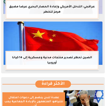
عراقجي: التدخل الأمريكي وإعادة الحصار البحري عرضا مضيق
هرمز للخطر
الصين تحظر تصدير منتجات مدنية وعسكرية إلى 14 كيانا
أوروبيا
الأكثر قراءةً
عمدة لندن ينضم إلى دعوات اعتقال
نتنياهو: المتهمون بالإبادة الجماعية يجب
أن...