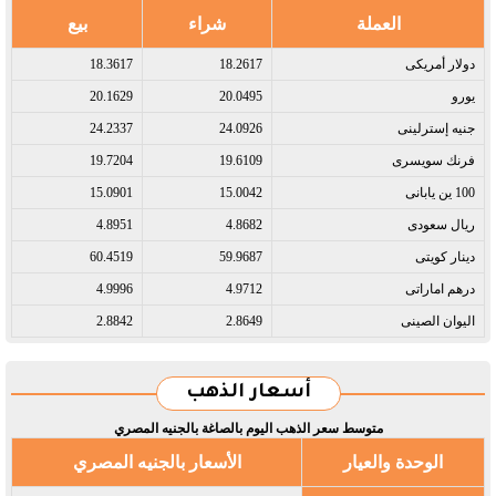
العملة
شراء
بيع
دولار أمريكى​
18.2617
18.3617
يورو​
20.0495
20.1629
جنيه إسترلينى​
24.0926
24.2337
فرنك سويسرى​
19.6109
19.7204
100 ين يابانى​
15.0042
15.0901
ريال سعودى​
4.8682
4.8951
دينار كويتى​
59.9687
60.4519
درهم اماراتى​
4.9712
4.9996
اليوان الصينى​
2.8649
2.8842
أسعار الذهب
متوسط سعر الذهب اليوم بالصاغة بالجنيه المصري
الوحدة والعيار
الأسعار بالجنيه المصري