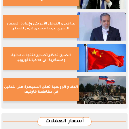
عراقجي: التدخل الأمريكي وإعادة الحصار
البحري عرضا مضيق هرمز للخطر
الصين تحظر تصدير منتجات مدنية
وعسكرية إلى 14 كيانا أوروبيا
الدفاع الروسية تعلن السيطرة على بلدتين
في مقاطعة خاركيف
أسعار العملات