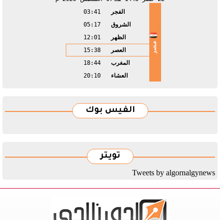
الفجر
03:41
الشروق
05:17
الظهر
12:01
مصر
العصر
15:38
المغرب
18:44
العشاء
20:10
الفيس بوك
تويتر
Tweets by algornalgynews