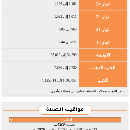
عيار 24
1,103 إلى 1,126
عيار 22
1,011 إلى 1,032
عيار 21
965 إلى 985
عيار 18
827 إلى 844
الاونصة
34,299 إلى 35,010
الجنيه الذهب
7,720 إلى 7,880
الكيلو
1,102,857 إلى 1,125,714
سعر الذهب بمحلات الصاغة تختلف بين منطقة وأخرى
مواقيت الصلاة
الجمعة
03:39 مـ
22
صفر
1448 هـ
07
أغسطس
2026 م