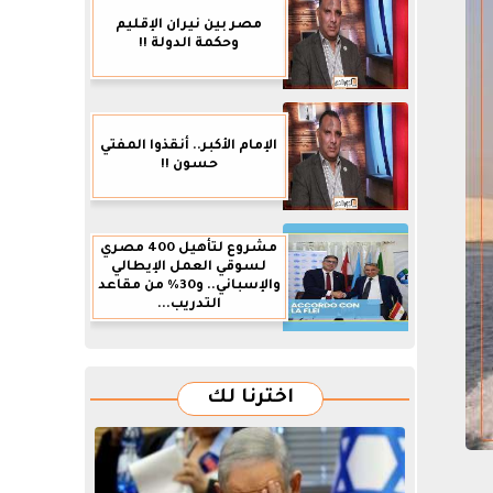
مصر بين نيران الإقليم
وحكمة الدولة !!
الإمام الأكبر.. أنقذوا المفتي
حسون !!
مشروع لتأهيل 400 مصري
لسوقي العمل الإيطالي
والإسباني.. و30% من مقاعد
التدريب...
اخترنا لك