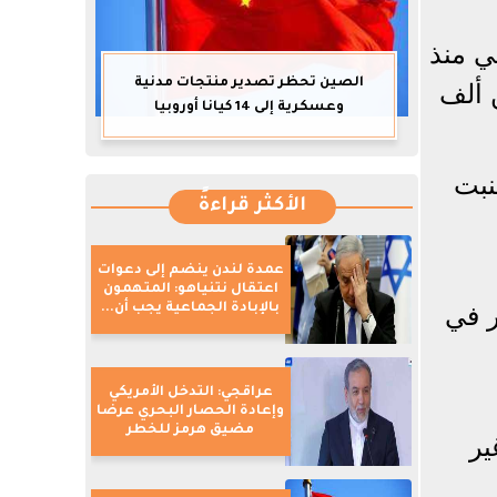
ي منذ
الصين تحظر تصدير منتجات مدنية
ن ألف
وعسكرية إلى 14 كيانا أوروبيا
نبت
الأكثر قراءةً
عمدة لندن ينضم إلى دعوات
اعتقال نتنياهو: المتهمون
بالإبادة الجماعية يجب أن...
ر في
عراقجي: التدخل الأمريكي
وإعادة الحصار البحري عرضا
مضيق هرمز للخطر
ير