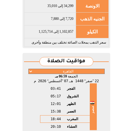
الاونصة
34,299 إلى 35,010
الجنيه الذهب
7,720 إلى 7,880
الكيلو
1,102,857 إلى 1,125,714
سعر الذهب بمحلات الصاغة تختلف بين منطقة وأخرى
مواقيت الصلاة
الجمعة
06:59 مـ
22
صفر
1448 هـ
07
أغسطس
2026 م
الفجر
03:41
الشروق
05:17
الظهر
12:01
مصر
العصر
15:38
المغرب
18:44
العشاء
20:10