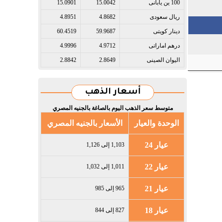
100 ين يابانى​
15.0042
15.0901
ريال سعودى​
4.8682
4.8951
دينار كويتى​
59.9687
60.4519
درهم اماراتى​
4.9712
4.9996
اليوان الصينى​
2.8649
2.8842
أسعار الذهب
متوسط سعر الذهب اليوم بالصاغة بالجنيه المصري
الوحدة والعيار
الأسعار بالجنيه المصري
عيار 24
1,103 إلى 1,126
عيار 22
1,011 إلى 1,032
عيار 21
965 إلى 985
عيار 18
827 إلى 844