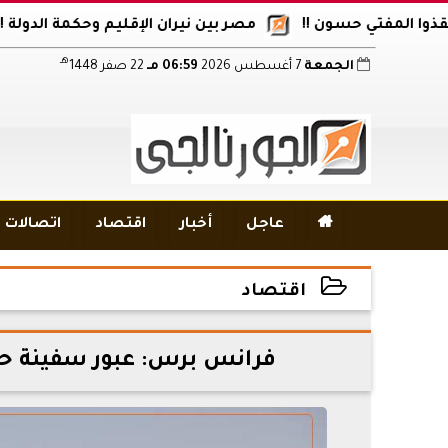
المفتي حسون !!
مصر بين نيران الإقليم وحكمة الدولة !!
هـ
الجمعة
7 أغسطس 2026
06:59 مـ
22 صفر 1448

عاجل
أخبار
اقتصاد
اتصالات و
اقتصاد
2026-04-03 12:10:37
فرانس برس: عبور سفينة ح