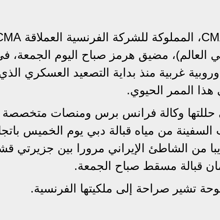
عبرت سفينة الحاويات CMA CGM Kribi، المملوكة للشركة الفرنسية
 في العالم)، مضيق هرمز صباح اليوم الجمعة، ف
وبية غربية منذ بداية التصعيد العسكري الذي
هذا الممر الحيوي.
 التي حللتها وكالة فرانس برس ومنصات متخصصة 
M وLloyd’s List، انطلقت السفينة من مياه قبالة دبي يوم الخميس باتج
با من الشاطئ الإيراني مرورا بين جزيرتي قش
ان قبالة مسقط صباح الجمعة.