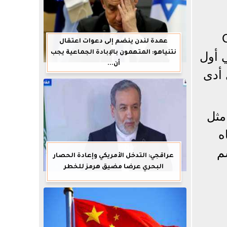
 العملاقة CMA
عمدة لندن ينضم إلى دعوات اعتقال
نتنياهو: المتهمون بالإبادة الجماعية يجب
ي أول
أن...
 أدى
مثل
اه
م
عراقجي: التدخل الأمريكي وإعادة الحصار
البحري عرضا مضيق هرمز للخطر