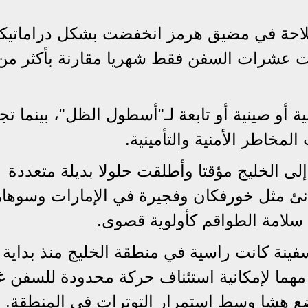
 الملاحة في مضيق هرمز انخفضت بشكل دراماتيك
سجلت البيانات عشرات السفن فقط شهريا مقارنة بأكثر م
ة أو صينية أو تابعة لـ"أسطول الظل"، بينما تج
لمخاطر الأمنية والتأمينية.
رحلاتها إلى الخليج مؤقتا وأطلقت حلولا بديلة متعددة
نئ مثل خورفكان وفجيرة في الإمارات وسوها
سلامة الطواقم كأولوية قصوى.
ن في Lloyd’s List إن السفينة كانت راسية في منطقة الخليج منذ بداية
 مهما لإمكانية استئناف حركة محدودة للسفن غ
وضع هشا وسط استمرار التوترات في المنطقة.