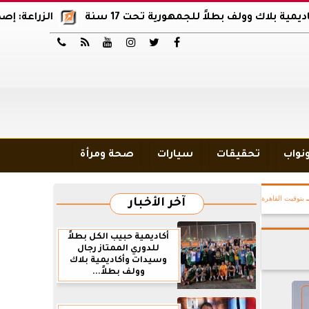
ك وولف بطلاً للجمهورية تحت 17 سنة
الزراعة: إصدار 12 ألف موافقة وتصريح بالمبيدات خلال 6 شهور






ونواب
تحقيقات
سيارات
صحة ومرأة
بتوقيت القاهرة
آخر الأخبار
أكاديمية حبيب الكل بطلاً
للدوري الممتاز رجال
وسيدات وأكاديمية بلاك
وولف بطلاً...