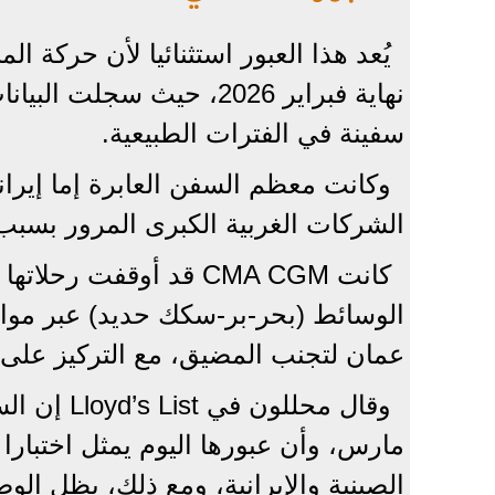
يُعد هذا العبور استثنائيا لأن حركة
نهاية فبراير 2026، حيث 
سفينة في الفترات الطبيعية.
وكانت معظم السفن العابرة إما إيراني
الشركات الغربية الكبرى المرور بسبب ا
كانت CMA CGM قد أوقفت 
الوسائط (بحر-بر-سكك حديد) عبر موا
عمان لتجنب المضيق، مع التركيز على 
وقال محللو
مارس، وأن عبورها اليوم يمثل اختبارا
الصينية والإيرانية، ومع ذلك، يظل ال