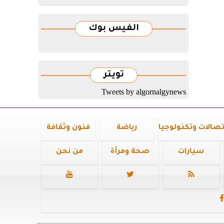
الفيس بوك
تويتر
Tweets by algornalgynews
تصالات وتكنولوجيا
رياضة
فنون وثقافة
سيارات
صحة ومرأة
من نحن



