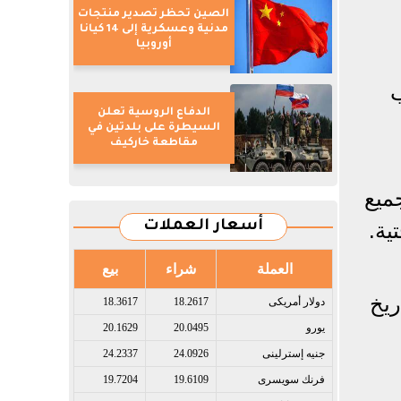
الصين تحظر تصدير منتجات
مدنية وعسكرية إلى 14 كيانا
أوروبيا
ب
الدفاع الروسية تعلن
السيطرة على بلدتين في
مقاطعة خاركيف
ميع
ية.
أسعار العملات
العملة
شراء
بيع
ريخ
دولار أمريكى​
18.2617
18.3617
يورو​
20.0495
20.1629
جنيه إسترلينى​
24.0926
24.2337
فرنك سويسرى​
19.6109
19.7204