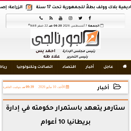
لاك وولف بطلاً للجمهورية تحت 17 سنة
الزراعة: إصدار 12 ألف موافقة وتصريح بالمبيدات خلال 6 شهور






هـ
الجمعة
7 أغسطس 2026
06:20 صـ
22 صفر 1448
أحمد يس
رئيس مجلس الإدارة
علاء طه
رئيس التحرير

عاجل
أخبار
اقتصاد
اتصالات وتكنولوجيا
ريا
الأحد، 10 مايو 2026
09:39 مـ
بتوقيت القاهرة
أخبار
2026-05-10 21:39:19
ستارمر يتعهد باستمرار حكومته في إدارة
بريطانيا 10 أعوام