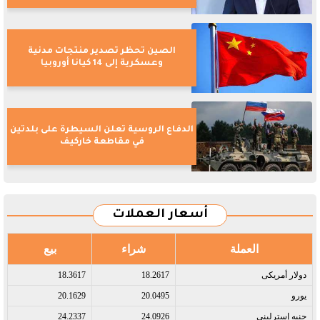
الصين تحظر تصدير منتجات مدنية
وعسكرية إلى 14 كيانا أوروبيا
الدفاع الروسية تعلن السيطرة على بلدتين
في مقاطعة خاركيف
أسعار العملات
العملة
شراء
بيع
دولار أمريكى​
18.2617
18.3617
يورو​
20.0495
20.1629
جنيه إسترلينى​
24.0926
24.2337