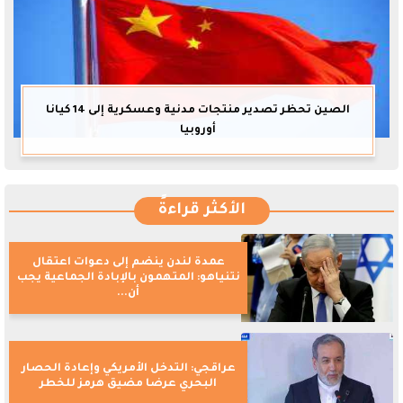
الصين تحظر تصدير منتجات مدنية وعسكرية إلى 14 كيانا
أوروبيا
الأكثر قراءةً
عمدة لندن ينضم إلى دعوات اعتقال
نتنياهو: المتهمون بالإبادة الجماعية يجب
أن...
عراقجي: التدخل الأمريكي وإعادة الحصار
البحري عرضا مضيق هرمز للخطر