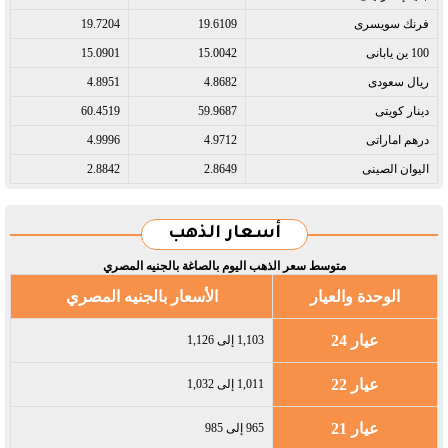
فرنك سويسرى​
19.6109
19.7204
100 ين يابانى​
15.0042
15.0901
ريال سعودى​
4.8682
4.8951
دينار كويتى​
59.9687
60.4519
درهم اماراتى​
4.9712
4.9996
اليوان الصينى​
2.8649
2.8842
أسعار الذهب
متوسط سعر الذهب اليوم بالصاغة بالجنيه المصري
الوحدة والعيار
الأسعار بالجنيه المصري
عيار 24
1,103 إلى 1,126
عيار 22
1,011 إلى 1,032
عيار 21
965 إلى 985