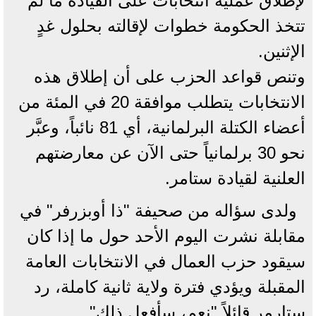
لإطلاق عملية ​انتخابات على القيادة ما ‌لم
تتخذ الحكومة خطوات لإقالته ‌بحلول غدٍ
الإثنين.
وتنص قواعد الحزب على أن إطلاق هذه
الانتخابات يتطلب موافقة 20 في المئة من
أعضاء الكتلة البرلمانية، ‌أي 81 نائباً، وعبَّر
نحو 30 برلمانياً حتى الآن عن ⁠معارضتهم
⁠العلنية لقيادة ستامر.
ولدى سؤاله من صحيفة "ذا أوبزرفر" في
مقابلة نشرت اليوم الأحد حول ما إذا كان
سيقود حزب العمال في الانتخابات العامة
المقبلة ويؤدي فترة ولاية ثانية كاملة، رد
ستارمر قائلاً "نعم، سأفعل ذلك".