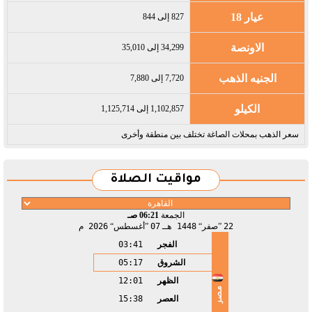
عيار 18
827 إلى 844
الاونصة
34,299 إلى 35,010
الجنيه الذهب
7,720 إلى 7,880
الكيلو
1,102,857 إلى 1,125,714
سعر الذهب بمحلات الصاغة تختلف بين منطقة وأخرى
مواقيت الصلاة
الجمعة
06:21 صـ
22
صفر
1448 هـ
07
أغسطس
2026 م
الفجر
03:41
الشروق
05:17
الظهر
12:01
مصر
العصر
15:38