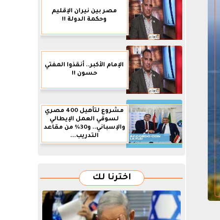
مصر بين نيران الإقليم
وحكمة الدولة !!
الإمام الأكبر.. أنقذوا المفتي
حسون !!
مشروع لتأهيل 400 مصري
لسوقي العمل الإيطالي
والإسباني.. و30% من مقاعد
التدريب...
اخترنا لك