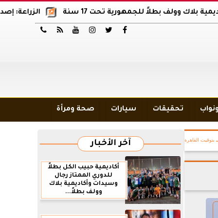
وولف بطلاً للجمهورية تحت 17 سنة
الزراعة: إصدار 12 ألف موافقة وتصريح بالمبيدات خلال 6 شهور






ونواب
تحقيقات
سيارات
صحة ومرأة
بتوقيت القاهرة
آخر الأخبار
أكاديمية حبيب الكل بطلاً
للدوري الممتاز رجال
وسيدات وأكاديمية بلاك
وولف بطلاً...