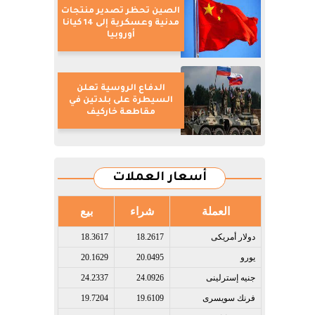
الصين تحظر تصدير منتجات
مدنية وعسكرية إلى 14 كيانا
أوروبيا
الدفاع الروسية تعلن
السيطرة على بلدتين في
مقاطعة خاركيف
أسعار العملات
العملة
شراء
بيع
دولار أمريكى​
18.2617
18.3617
يورو​
20.0495
20.1629
جنيه إسترلينى​
24.0926
24.2337
فرنك سويسرى​
19.6109
19.7204