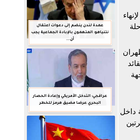
نهاء
حلة
عمدة لندن ينضم إلى دعوات اعتقال
نتنياهو: المتهمون بالإبادة الجماعية يجب
أن...
طهران
ائد
هة
عراقجي: التدخل الأمريكي وإعادة الحصار
البحري عرضا مضيق هرمز للخطر
 داخل
رتين