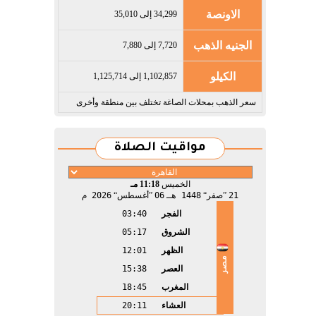
الاونصة
34,299 إلى 35,010
الجنيه الذهب
7,720 إلى 7,880
الكيلو
1,102,857 إلى 1,125,714
سعر الذهب بمحلات الصاغة تختلف بين منطقة وأخرى
مواقيت الصلاة
الخميس
11:18 مـ
21
صفر
1448 هـ
06
أغسطس
2026 م
الفجر
03:40
الشروق
05:17
الظهر
12:01
مصر
العصر
15:38
المغرب
18:45
العشاء
20:11