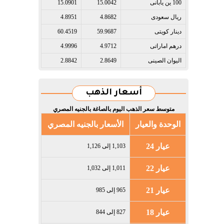
100 ين يابانى​
15.0042
15.0901
ريال سعودى​
4.8682
4.8951
دينار كويتى​
59.9687
60.4519
درهم اماراتى​
4.9712
4.9996
اليوان الصينى​
2.8649
2.8842
أسعار الذهب
متوسط سعر الذهب اليوم بالصاغة بالجنيه المصري
الوحدة والعيار
الأسعار بالجنيه المصري
عيار 24
1,103 إلى 1,126
عيار 22
1,011 إلى 1,032
عيار 21
965 إلى 985
عيار 18
827 إلى 844