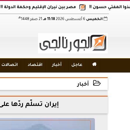
لمفتي حسون !!
مصر بين نيران الإقليم وحكمة الدولة !!
أ
هـ
الخميس
6 أغسطس 2026
11:18 مـ
21 صفر 1448

عاجل
أخبار
اقتصاد
اتصالات و
أخبار
2026-05-10 21:44:18
إيران تسلّم ردّها على