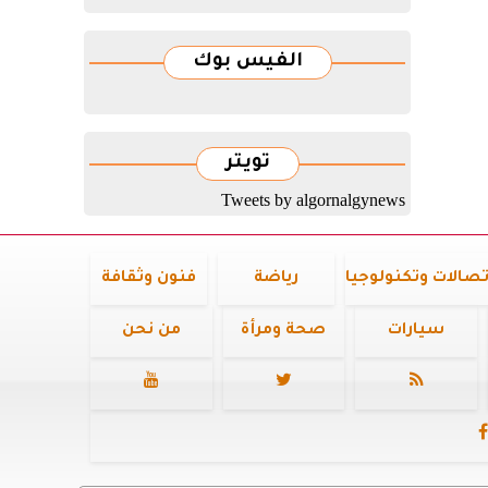
الفيس بوك
تويتر
Tweets by algornalgynews
تصالات وتكنولوجيا
رياضة
فنون وثقافة
سيارات
صحة ومرأة
من نحن



