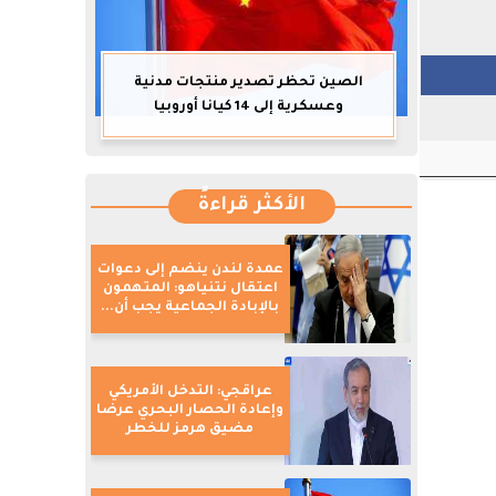
الصين تحظر تصدير منتجات مدنية
وعسكرية إلى 14 كيانا أوروبيا
الأكثر قراءةً
عمدة لندن ينضم إلى دعوات
اعتقال نتنياهو: المتهمون
بالإبادة الجماعية يجب أن...
عراقجي: التدخل الأمريكي
وإعادة الحصار البحري عرضا
مضيق هرمز للخطر