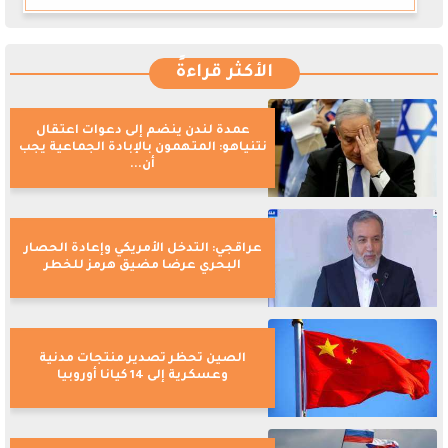
الأكثر قراءةً
عمدة لندن ينضم إلى دعوات اعتقال
نتنياهو: المتهمون بالإبادة الجماعية يجب
أن...
عراقجي: التدخل الأمريكي وإعادة الحصار
البحري عرضا مضيق هرمز للخطر
الصين تحظر تصدير منتجات مدنية
وعسكرية إلى 14 كيانا أوروبيا