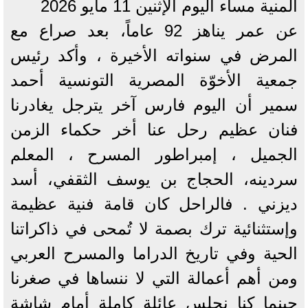
المنية مساء اليوم الإثنين 11 مايو 2026
عن عمر يناهز 92 عاماً، بعد صراع مع
المرض في سنواته الأخيرة ، وأكد رئيس
جمعية الأخوّة المصرية التونسية أحمد
سمير أن اليوم فارس آخر يترجل يغادرنا
فنان عظيم رحل عنا أخر حكماء الزمن
الجميل ، إمبراطور المسرح ، المعلم
سردينه، الحجاج بن يوسف الثقفي، أسد
ديزني . فالراحل كان قامة فنية عظيمة
وإستثنائية ترك بصمة لا تُمحى في ذاكراتنا
الحية وفي تاريخ الدراما والمسرح العربي
ومن أهم أعمالة التي لا ننساها في صغرنا
حينما كنا نجلس عائلة كاملة أمام شاشة