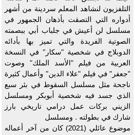
التلفزيون لنشاهد المعلم سردينة من أشهر
أدواره التي التصقت بأذهان الجمهور في
مسلسل لن أعيش في جلباب أبي ببصمته
الصوتية الفريدة والتي تميز بها بأدائه
الدوبلاج في شخصية "سكار" في النسخة
العربية من فيلم "الأسد الملك" وصوت
"جعفر" في فيلم "علاء الدين" وأعمال كثيرة
ناجحة مثل مسلسل السقوط في بئر سبع
الذي جسد فيه شخصية أبوبكر ومسلسل
الزيني بركات عمل درامي تاريخي بارز
شارك في بطولته . ومسلسل
موضوع عائلي (2021) كان من آخر أعماله