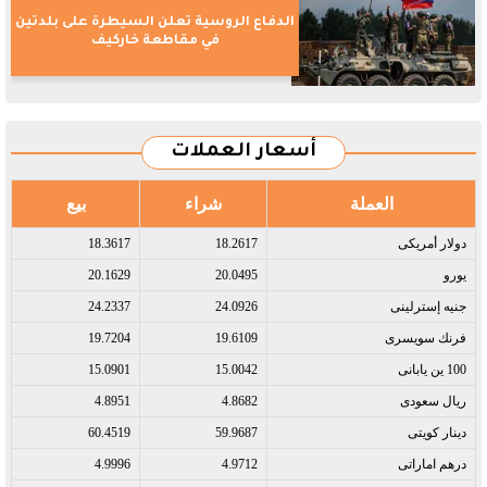
الدفاع الروسية تعلن السيطرة على بلدتين
في مقاطعة خاركيف
أسعار العملات
العملة
شراء
بيع
دولار أمريكى​
18.2617
18.3617
يورو​
20.0495
20.1629
جنيه إسترلينى​
24.0926
24.2337
فرنك سويسرى​
19.6109
19.7204
100 ين يابانى​
15.0042
15.0901
ريال سعودى​
4.8682
4.8951
دينار كويتى​
59.9687
60.4519
درهم اماراتى​
4.9712
4.9996