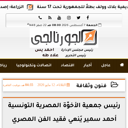
ولف بطلاً للجمهورية تحت 17 سنة
الزراعة: إصدار 12 ألف موافقة وتصريح بالمبيدات خلال 6 شهور






هـ
الجمعة
7 أغسطس 2026
08:00 صـ
22 صفر 1448
أحمد يس
رئيس مجلس الإدارة
علاء طه
رئيس التحرير

عاجل
أخبار
اقتصاد
اتصالات وتكنولوجيا
ريا
الثلاثاء، 12 مايو 2026
04:35 مـ
بتوقيت القاهرة
فنون وثقافة
2026-05-12 16:35:37
رئيس جمعية الأخوّة المصرية التونسية
أحمد سمير يَنعي فقيد الفن المصري