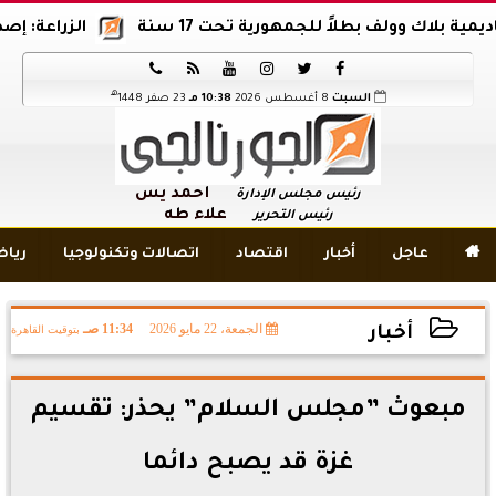
وولف بطلاً للجمهورية تحت 17 سنة
الزراعة: إصدار 12 ألف موافقة وتصريح بالمبيدات خلال 6 شهور






هـ
السبت
8 أغسطس 2026
10:38 مـ
23 صفر 1448
أحمد يس
رئيس مجلس الإدارة
علاء طه
رئيس التحرير

عاجل
أخبار
اقتصاد
اتصالات وتكنولوجيا
ريا
الجمعة، 22 مايو 2026
11:34 صـ
بتوقيت القاهرة
أخبار
2026-05-22 11:34:40
مبعوث ”مجلس السلام” يحذر: تقسيم
غزة قد يصبح دائما