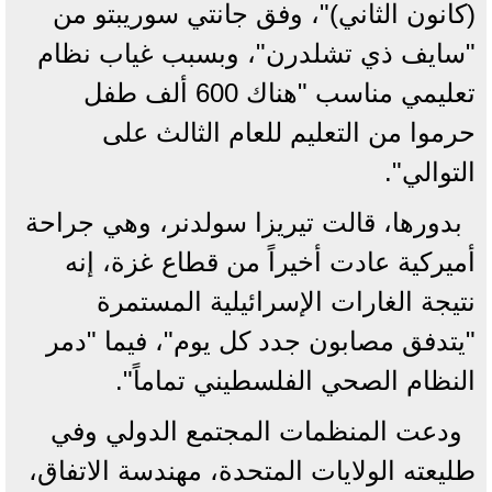
(كانون الثاني)"، وفق جانتي سوريبتو من
"سايف ذي تشلدرن"، وبسبب غياب نظام
تعليمي مناسب "هناك 600 ألف طفل
حرموا من التعليم للعام الثالث على
التوالي".
بدورها، قالت تيريزا سولدنر، وهي جراحة
أميركية عادت أخيراً من قطاع غزة، إنه
نتيجة الغارات الإسرائيلية المستمرة
"يتدفق مصابون جدد كل يوم"، فيما "دمر
النظام الصحي الفلسطيني تماماً".
ودعت المنظمات المجتمع الدولي وفي
طليعته الولايات المتحدة، مهندسة الاتفاق،