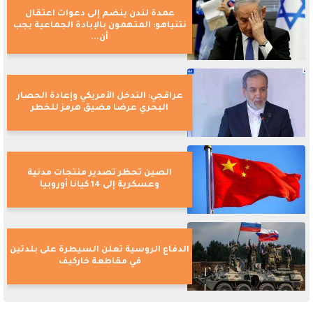
عمدة لندن ينضم إلى دعوات اعتقال
نتنياهو: المتهمون بالإبادة الجماعية يجب
أن...
عراقجي: التدخل الأمريكي وإعادة الحصار
البحري عرضا مضيق هرمز للخطر
الصين تحظر تصدير منتجات مدنية
وعسكرية إلى 14 كيانا أوروبيا
الدفاع الروسية تعلن السيطرة على بلدتين
في مقاطعة خاركيف