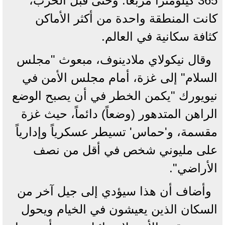
365 كيلومتراً مربعاً. وحتى قبل الحرب،
كانت المنطقة واحدة من أكثر الأماكن
كثافة سكانية في العالم.
وقال نيكولاي ملادينوف، مبعوث "مجلس
السلام" إلى ⁠غزة، أمام مجلس الأمن في
نيويورك "يكمن الخطر في ‌أن يصبح الوضع
الراهن المتدهور (وضعاً) ‌دائماً، حيث غزة
مقسمة، و'حماس' تسيطر ​عسكرياً وإدارياً
على مليوني شخص في ‌أقل من نصف
الأراضي".
وأضاف أن هذا سيؤدي إلى جيل ‌آخر من
السكان الذين يعيشون في الخيام ويحول