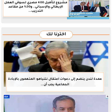
مشروع لتأهيل 400 مصري لسوقي العمل
الإيطالي والإسباني.. و30% من مقاعد
التدريب...
اخترنا لك
عمدة لندن ينضم إلى دعوات اعتقال نتنياهو: المتهمون بالإبادة
الجماعية يجب أن...