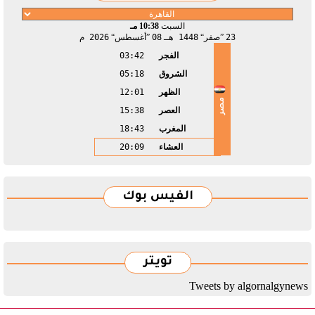
السبت
10:38 مـ
23
صفر
1448 هـ
08
أغسطس
2026 م
الفجر
03:42
الشروق
05:18
الظهر
12:01
مصر
العصر
15:38
المغرب
18:43
العشاء
20:09
الفيس بوك
تويتر
Tweets by algornalgynews