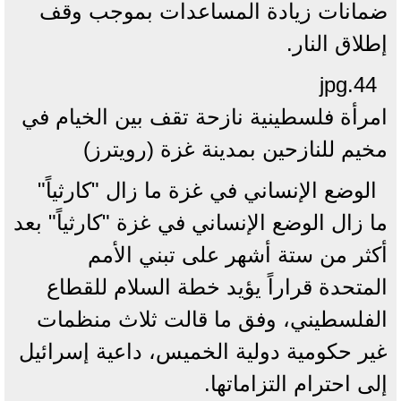
ضمانات زيادة ​المساعدات بموجب وقف
إطلاق النار.
44.jpg
امرأة فلسطينية نازحة تقف بين الخيام في
مخيم للنازحين بمدينة غزة (رويترز)
الوضع الإنساني في غزة ما زال "كارثياً"
ما زال الوضع الإنساني في غزة "كارثياً" بعد
أكثر من ستة أشهر على تبني الأمم
المتحدة قراراً يؤيد خطة السلام للقطاع
الفلسطيني، وفق ما قالت ثلاث منظمات
غير حكومية دولية الخميس، داعية إسرائيل
إلى احترام التزاماتها.