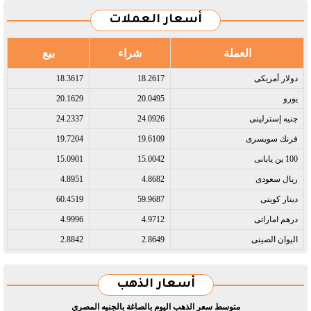
أسعار العملات
العملة
شراء
بيع
دولار أمريكى​
18.2617
18.3617
يورو​
20.0495
20.1629
جنيه إسترلينى​
24.0926
24.2337
فرنك سويسرى​
19.6109
19.7204
100 ين يابانى​
15.0042
15.0901
ريال سعودى​
4.8682
4.8951
دينار كويتى​
59.9687
60.4519
درهم اماراتى​
4.9712
4.9996
اليوان الصينى​
2.8649
2.8842
أسعار الذهب
متوسط سعر الذهب اليوم بالصاغة بالجنيه المصري