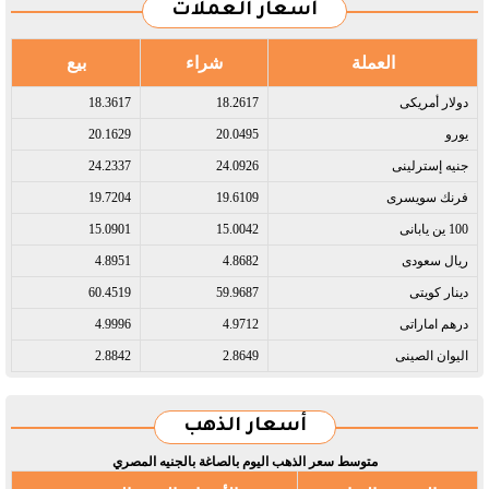
أسعار العملات
العملة
شراء
بيع
دولار أمريكى​
18.2617
18.3617
يورو​
20.0495
20.1629
جنيه إسترلينى​
24.0926
24.2337
فرنك سويسرى​
19.6109
19.7204
100 ين يابانى​
15.0042
15.0901
ريال سعودى​
4.8682
4.8951
دينار كويتى​
59.9687
60.4519
درهم اماراتى​
4.9712
4.9996
اليوان الصينى​
2.8649
2.8842
أسعار الذهب
متوسط سعر الذهب اليوم بالصاغة بالجنيه المصري