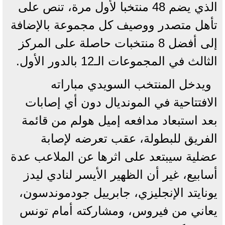
الذي يضم 48 منتخبا لأول مرة، تنص على
تأهل متصدر ووصيف كل مجموعة بالإضافة
إلى أفضل 8 منتخبات حاصلة على المركز
الثالث في المجموعات الـ12 بالدور الأول.
ويدخل المنتخب السويدي مباراته
الافتتاحية في المونديال دون أي إصابات
بعد استبعاد مدافعه إميل هولم من قائمة
الفريق للبطولة، عقب تعرضه لإصابة
عضلية سيبتعد على اثرها عن الملاعب عدة
أسابيع، غير أن الظهير الأيسر لنادي ليدز
يونايتد الإنجليزي، جابرييل جودموندسون،
يعاني من فيروس، ومشاركته أمام تونس