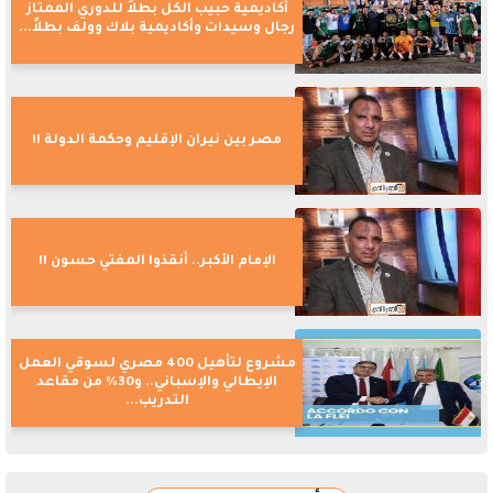
أكاديمية حبيب الكل بطلاً للدوري الممتاز
رجال وسيدات وأكاديمية بلاك وولف بطلاً...
مصر بين نيران الإقليم وحكمة الدولة !!
الإمام الأكبر.. أنقذوا المفتي حسون !!
مشروع لتأهيل 400 مصري لسوقي العمل
الإيطالي والإسباني.. و30% من مقاعد
التدريب...