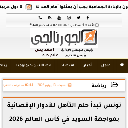
الجماعية يجب أن يمثلوا أمام العدالة
8 دول عربية وإسلامية تدين اقتحام المسجد الأقصى






هـ
الأحد
9 أغسطس 2026
07:00 مـ
24 صفر 1448
أحمد يس
رئيس مجلس الإدارة
علاء طه
رئيس التحرير

عاجل
أخبار
اقتصاد
اتصالات وتكنولوجيا
ريا
السبت، 13 يونيو 2026
02:14 مـ
بتوقيت القاهرة
رياضة
2026-06-13 14:14:14
تونس تبدأ حلم التأهل للأدوار الإقصائية
بمواجهة السويد في كأس العالم 2026