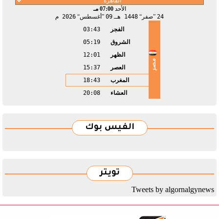
الأحد
07:00 مـ
24
صفر
1448 هـ
09
أغسطس
2026 م
الفجر
03:43
الشروق
05:19
الظهر
12:01
مصر
العصر
15:37
المغرب
18:43
العشاء
20:08
الفيس بوك
تويتر
Tweets by algornalgynews