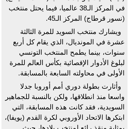
في المركز الـ38 عالميا، فيما يحتل منتخب
(نسور قرطاج) المركز الـ45.
ويشارك منتخب السويد للمرة الثالثة
عشرة في المونديال، الذي يقام كل أربع
سنوات، بينما يطمح المنتخب التونسي
لبلوغ الأدوار الإقصائية بكأس العالم للمرة
الأولى في محاولته السابعة بالمسابقة.
وأثارت بطولة دوري أمم أوروبا جدلا
واسعا منذ انطلاقها، ولكن بالنسبة للجماهير
السويدية، فقد كانت هذه المسابقة، التي
ابتكرها الاتحاد الأوروبي لكرة القدم (يويفا)،
بمثابة منقذ رائع لمنتخب بلادها، حيث