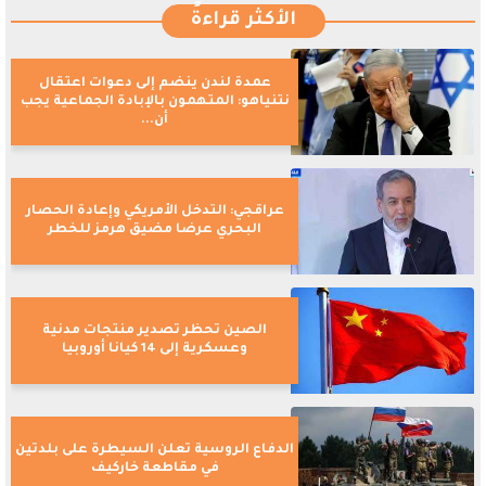
الأكثر قراءةً
عمدة لندن ينضم إلى دعوات اعتقال
نتنياهو: المتهمون بالإبادة الجماعية يجب
أن...
عراقجي: التدخل الأمريكي وإعادة الحصار
البحري عرضا مضيق هرمز للخطر
الصين تحظر تصدير منتجات مدنية
وعسكرية إلى 14 كيانا أوروبيا
الدفاع الروسية تعلن السيطرة على بلدتين
في مقاطعة خاركيف