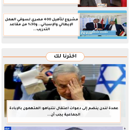
مشروع لتأهيل 400 مصري لسوقي العمل
الإيطالي والإسباني.. و30% من مقاعد
التدريب...
اخترنا لك
عمدة لندن ينضم إلى دعوات اعتقال نتنياهو: المتهمون بالإبادة
الجماعية يجب أن...