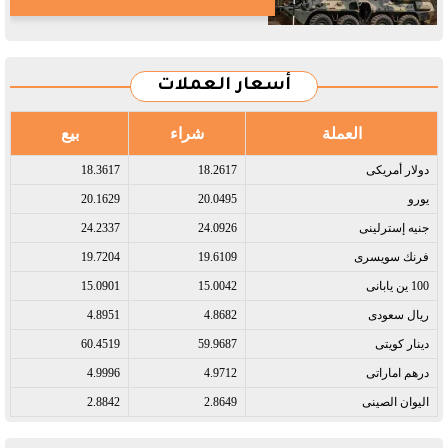
أسعار العملات
العملة
شراء
بيع
دولار أمريكى​
18.2617
18.3617
يورو​
20.0495
20.1629
جنيه إسترلينى​
24.0926
24.2337
فرنك سويسرى​
19.6109
19.7204
100 ين يابانى​
15.0042
15.0901
ريال سعودى​
4.8682
4.8951
دينار كويتى​
59.9687
60.4519
درهم اماراتى​
4.9712
4.9996
اليوان الصينى​
2.8649
2.8842