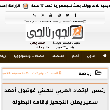
ك وولف بطلاً للجمهورية تحت 17 سنة
الزراعة: إصدار 12 ألف موافقة وتصريح بالمبيدات خلال 6 شهور






هـ
الجمعة
7 أغسطس 2026
01:08 مـ
22 صفر 1448
أحمد يس
رئيس مجلس الإدارة
علاء طه
رئيس التحرير

عاجل
أخبار
اقتصاد
اتصالات وتكنولوجيا
ريا
السبت، 27 يونيو 2026
03:25 مـ
بتوقيت القاهرة
رياضة
2026-06-27 15:25:34
رئيس الإتحاد العربي للميني فوتبول أحمد
سمير يعلن التجهيز لإقامة البطولة