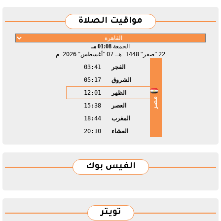
مواقيت الصلاة
الجمعة
01:08 مـ
22
صفر
1448 هـ
07
أغسطس
2026 م
الفجر
03:41
الشروق
05:17
الظهر
12:01
مصر
العصر
15:38
المغرب
18:44
العشاء
20:10
الفيس بوك
تويتر