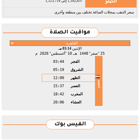
الكيلو
1,102,857 إلى 1,125,714
سعر الذهب بمحلات الصاغة تختلف بين منطقة وأخرى
مواقيت الصلاة
الإثنين
03:14 مـ
25
صفر
1448 هـ
10
أغسطس
2026 م
الفجر
03:44
الشروق
05:19
الظهر
12:00
مصر
العصر
15:37
المغرب
18:42
العشاء
20:06
الفيس بوك