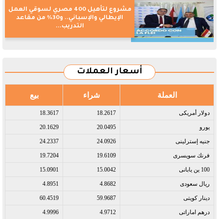
مشروع لتأهيل 400 مصري لسوقي العمل
الإيطالي والإسباني.. و30% من مقاعد
التدريب...
أسعار العملات
العملة
شراء
بيع
دولار أمريكى​
18.2617
18.3617
يورو​
20.0495
20.1629
جنيه إسترلينى​
24.0926
24.2337
فرنك سويسرى​
19.6109
19.7204
100 ين يابانى​
15.0042
15.0901
ريال سعودى​
4.8682
4.8951
دينار كويتى​
59.9687
60.4519
درهم اماراتى​
4.9712
4.9996