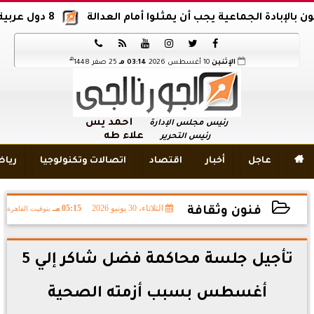
ادة الجماعية يجب أن يمثلوا أمام العدالة
8 دول عربية وإسلامية تدين اقتحام المسجد الأقصى






هـ
الإثنين
10 أغسطس 2026
03:14 مـ
25 صفر 1448
أحمد يس
رئيس مجلس الإدارة
علاء طه
رئيس التحرير

عاجل
أخبار
اقتصاد
اتصالات وتكنولوجيا
ريا
الثلاثاء، 30 يونيو 2026
05:15 مـ
بتوقيت القاهرة
فنون وثقافة
2026-06-30 17:15:28
تأجيل جلسة محاكمة فضل شاكر إلي 5
أغسطس بسبب أزمته الصحية