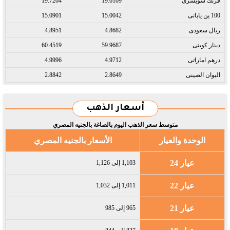
فرنك سويسرى​
19.6109
19.7204
100 ين يابانى​
15.0042
15.0901
ريال سعودى​
4.8682
4.8951
دينار كويتى​
59.9687
60.4519
درهم اماراتى​
4.9712
4.9996
اليوان الصينى​
2.8649
2.8842
أسعار الذهب
متوسط سعر الذهب اليوم بالصاغة بالجنيه المصري
الوحدة والعيار
الأسعار بالجنيه المصري
عيار 24
1,103 إلى 1,126
عيار 22
1,011 إلى 1,032
عيار 21
965 إلى 985