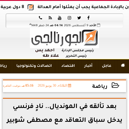
ة الجماعية يجب أن يمثلوا أمام العدالة
8 دول عربية وإسلامية تدين اقتحام المسجد الأقصى






هـ
الأحد
9 أغسطس 2026
04:14 صـ
24 صفر 1448
أحمد يس
رئيس مجلس الإدارة
علاء طه
رئيس التحرير

عاجل
أخبار
اقتصاد
اتصالات وتكنولوجيا
ريا
الثلاثاء، 30 يونيو 2026
05:16 مـ
بتوقيت القاهرة
رياضة
2026-06-30 17:16:21
بعد تألقه في المونديال.. نادٍ فرنسي
يدخل سباق التعاقد مع مصطفى شوبير