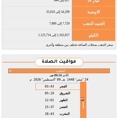
عيار 18
827 إلى 844
الاونصة
34,299 إلى 35,010
الجنيه الذهب
7,720 إلى 7,880
الكيلو
1,102,857 إلى 1,125,714
سعر الذهب بمحلات الصاغة تختلف بين منطقة وأخرى
مواقيت الصلاة
الأحد
04:14 صـ
24
صفر
1448 هـ
09
أغسطس
2026 م
الفجر
03:43
الشروق
05:19
الظهر
12:01
مصر
العصر
15:37
المغرب
18:43