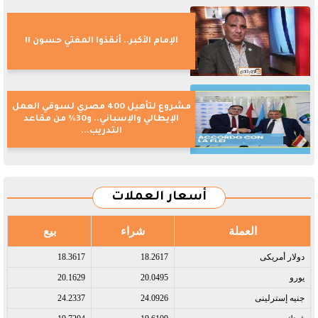
الإمام الأكبر.. أنقذوا المفتي حسون !!
مشروع لتأهيل 400 مصري لسوقي العمل
الإيطالي والإسباني.. و30% من مقاعد
التدريب...
أسعار العملات
العملة
شراء
بيع
دولار أمريكى​
18.2617
18.3617
يورو​
20.0495
20.1629
جنيه إسترلينى​
24.0926
24.2337