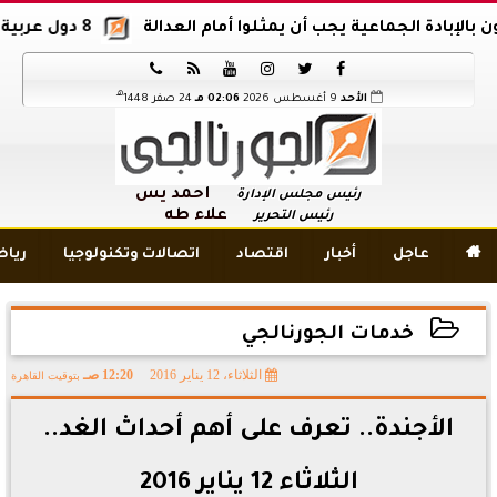
لجماعية يجب أن يمثلوا أمام العدالة
8 دول عربية وإسلامية تدين اقتحام المسجد الأقصى






هـ
الأحد
9 أغسطس 2026
02:06 مـ
24 صفر 1448
أحمد يس
رئيس مجلس الإدارة
علاء طه
رئيس التحرير

عاجل
أخبار
اقتصاد
اتصالات وتكنولوجيا
ريا
خدمات الجورنالجي
الثلاثاء، 12 يناير 2016
12:20 صـ
بتوقيت القاهرة
2016-01-12 00:20:59
الأجندة.. تعرف على أهم أحداث الغد..
الثلاثاء 12 يناير 2016