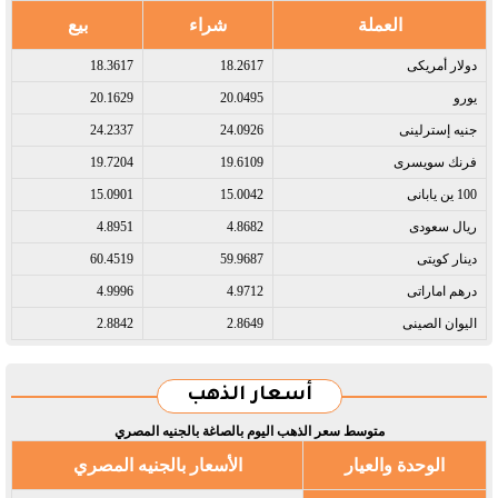
العملة
شراء
بيع
دولار أمريكى​
18.2617
18.3617
يورو​
20.0495
20.1629
جنيه إسترلينى​
24.0926
24.2337
فرنك سويسرى​
19.6109
19.7204
100 ين يابانى​
15.0042
15.0901
ريال سعودى​
4.8682
4.8951
دينار كويتى​
59.9687
60.4519
درهم اماراتى​
4.9712
4.9996
اليوان الصينى​
2.8649
2.8842
أسعار الذهب
متوسط سعر الذهب اليوم بالصاغة بالجنيه المصري
الوحدة والعيار
الأسعار بالجنيه المصري