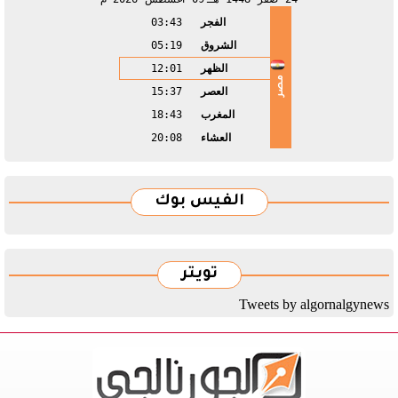
الفجر
03:43
الشروق
05:19
الظهر
12:01
مصر
العصر
15:37
المغرب
18:43
العشاء
20:08
الفيس بوك
تويتر
Tweets by algornalgynews